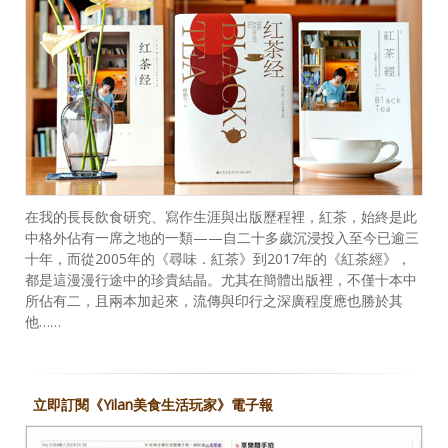
在我的長長飲食研究、寫作生涯與出版歷程裡，紅茶，始終是此
中格外佔有一席之地的一類——自二十多歲沉浸投入至今已逾三
十年，而從2005年的《尋味．紅茶》到2017年的《紅茶經》，
都是這漫漫行途中的珍貴結晶。尤其在簡體出版裡，不僅十本中
所佔有二，且兩本加起來，流傳與印行之深廣程度應也勝於其
他……
立即訂閱《Yilan美食生活玩家》電子報