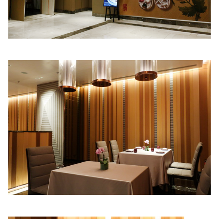
照相簿
影音區
創意出版服務
歷史區
關於Yilan
個人著作
活動實況記錄
媒體報導一覽
合作與代言
訂閱電子報