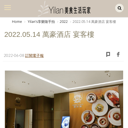
Yilan作品區
美食集
Home
Yilanʼs享樂隨手拍
2022
2022.05.14 萬豪酒店 宴客樓
美飲集
2022.05.14 萬豪酒店 宴客樓
廚房集
旅遊集
2022-06-08
訂閱電子報
旅遊美食集
生活風
書房集
日記簿
餐桌週記
享樂隨手拍