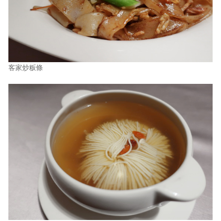
客家炒粄條