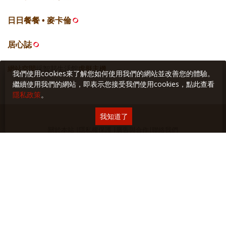
日日餐餐 • 麥卡倫
居心誌
網站空間
採智邦生活館
虛擬主機
我們使用cookies來了解您如何使用我們的網站並改善您的體驗。
繼續使用我們的網站，即表示您接受我們使用cookies，點此查看
隱私政策
。
我知道了
關於本站
∣
隱私權保護
∣
廣告與合作
∣
聯絡我們
Copyright © 2018 Yilan美食生活玩家 版權所有 未經授權禁止轉貼或節錄