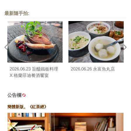
最新隨手拍:
2026.06.23 旨醞鐵板料理
2026.06.26 永富魚丸店
X 格蘭菲迪餐酒饗宴
公告欄
簡體新版。《紅茶經》