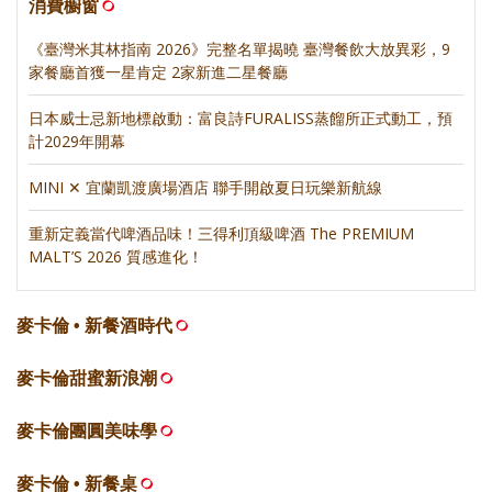
消費櫥窗
《臺灣米其林指南 2026》完整名單揭曉 臺灣餐飲大放異彩，9
家餐廳首獲一星肯定 2家新進二星餐廳
日本威士忌新地標啟動：富良詩FURALISS蒸餾所正式動工，預
計2029年開幕
MINI ✕ 宜蘭凱渡廣場酒店 聯手開啟夏日玩樂新航線
重新定義當代啤酒品味！三得利頂級啤酒 The PREMIUM
MALT’S 2026 質感進化！
麥卡倫 • 新餐酒時代
麥卡倫甜蜜新浪潮
麥卡倫團圓美味學
麥卡倫 • 新餐桌