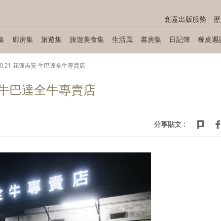
創意出版服務
歷
集
廚房集
旅遊集
旅遊美食集
生活風
書房集
日記簿
餐桌週
.10.21 花蓮吉安 牛巴達全牛專賣店
吉安 牛巴達全牛專賣店
分享貼文 :