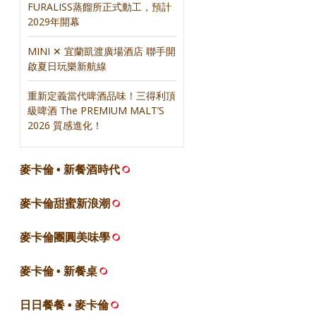
FURALISS蒸餾所正式動工，預計
2029年開幕
MINI ✕ 宜蘭凱渡廣場酒店 聯手開
啟夏日玩樂新航線
重新定義當代啤酒品味！三得利頂
級啤酒 The PREMIUM MALT’S
2026 質感進化！
麥卡倫 • 新餐酒時代
麥卡倫甜蜜新浪潮
麥卡倫團圓美味學
麥卡倫 • 新餐桌
日日餐餐 • 麥卡倫