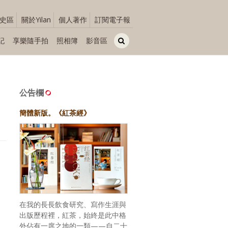
史區
關於Yilan
個人著作
訂閱電子報
記
享樂隨手拍
照相簿
影音區
公告欄
簡體新版。《紅茶經》
在我的長長飲食研究、寫作生涯與
出版歷程裡，紅茶，始終是此中格
外佔有一席之地的一類——自二十