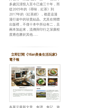
多歲沉浸投入至今已逾三十年，而
從2005年的《尋味．紅茶》到
2017年的《紅茶經》，都是這漫
漫行途中的珍貴結晶。尤其在簡體
出版裡，不僅十本中所佔有二，且
兩本加起來，流傳與印行之深廣程
度應也勝於其他……
立即訂閱《Yilan美食生活玩家》
電子報
各單元最新文章、食譜、食記、遊