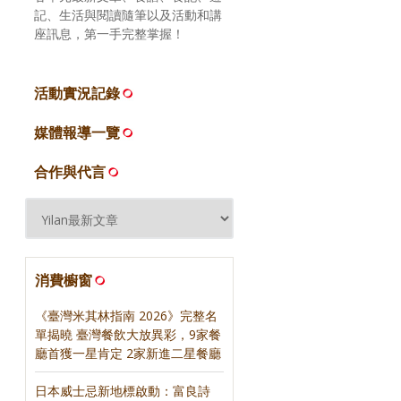
記、生活與閱讀隨筆以及活動和講
座訊息，第一手完整掌握！
活動實況記錄
媒體報導一覽
合作與代言
消費櫥窗
《臺灣米其林指南 2026》完整名
單揭曉 臺灣餐飲大放異彩，9家餐
廳首獲一星肯定 2家新進二星餐廳
日本威士忌新地標啟動：富良詩