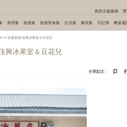
創意出版服務
歷
集
廚房集
旅遊集
旅遊美食集
生活風
書房集
日記簿
餐桌週
.04.14 花蓮新城 佳興冰果室＆豆花兒
新城 佳興冰果室＆豆花兒
分享貼文 :