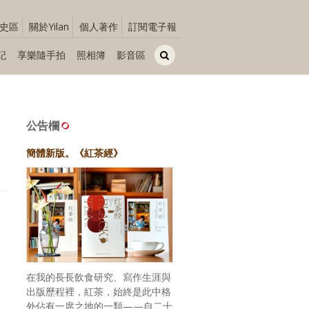
史區
關於Yilan
個人著作
訂閱電子報
記
享樂隨手拍
照相簿
影音區
公告欄
簡體新版。《紅茶經》
在我的長長飲食研究、寫作生涯與
出版歷程裡，紅茶，始終是此中格
外佔有一席之地的一類——自二十