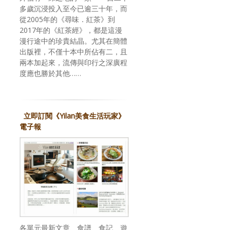
多歲沉浸投入至今已逾三十年，而
從2005年的《尋味．紅茶》到
2017年的《紅茶經》，都是這漫
漫行途中的珍貴結晶。尤其在簡體
出版裡，不僅十本中所佔有二，且
兩本加起來，流傳與印行之深廣程
度應也勝於其他……
立即訂閱《Yilan美食生活玩家》
電子報
各單元最新文章、食譜、食記、遊