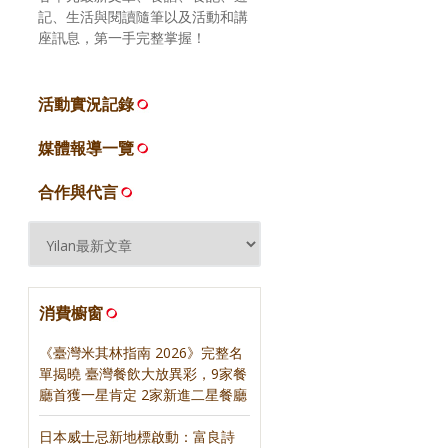
記、生活與閱讀隨筆以及活動和講
座訊息，第一手完整掌握！
活動實況記錄
媒體報導一覽
合作與代言
消費櫥窗
《臺灣米其林指南 2026》完整名
單揭曉 臺灣餐飲大放異彩，9家餐
廳首獲一星肯定 2家新進二星餐廳
日本威士忌新地標啟動：富良詩