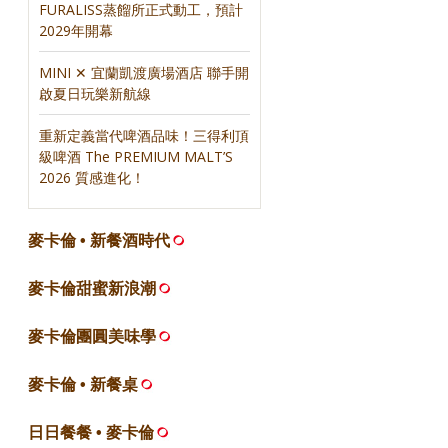
FURALISS蒸餾所正式動工，預計
2029年開幕
MINI ✕ 宜蘭凱渡廣場酒店 聯手開
啟夏日玩樂新航線
重新定義當代啤酒品味！三得利頂
級啤酒 The PREMIUM MALT’S
2026 質感進化！
麥卡倫 • 新餐酒時代
麥卡倫甜蜜新浪潮
麥卡倫團圓美味學
麥卡倫 • 新餐桌
日日餐餐 • 麥卡倫