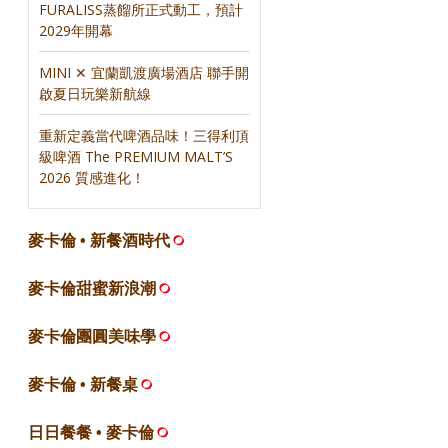
FURALISS蒸餾所正式動工，預計
2029年開幕
MINI ✕ 宜蘭凱渡廣場酒店 聯手開
啟夏日玩樂新航線
重新定義當代啤酒品味！三得利頂
級啤酒 The PREMIUM MALT’S
2026 質感進化！
麥卡倫 • 新餐酒時代
麥卡倫甜蜜新浪潮
麥卡倫團圓美味學
麥卡倫 • 新餐桌
日日餐餐 • 麥卡倫