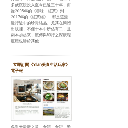
多歲沉浸投入至今已逾三十年，而
從2005年的《尋味．紅茶》到
2017年的《紅茶經》，都是這漫
漫行途中的珍貴結晶。尤其在簡體
出版裡，不僅十本中所佔有二，且
兩本加起來，流傳與印行之深廣程
度應也勝於其他……
立即訂閱《Yilan美食生活玩家》
電子報
各單元最新文章、食譜、食記、遊