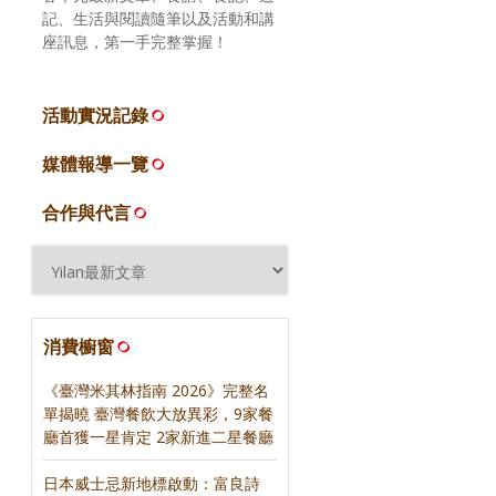
記、生活與閱讀隨筆以及活動和講
座訊息，第一手完整掌握！
活動實況記錄
媒體報導一覽
合作與代言
消費櫥窗
《臺灣米其林指南 2026》完整名
單揭曉 臺灣餐飲大放異彩，9家餐
廳首獲一星肯定 2家新進二星餐廳
日本威士忌新地標啟動：富良詩