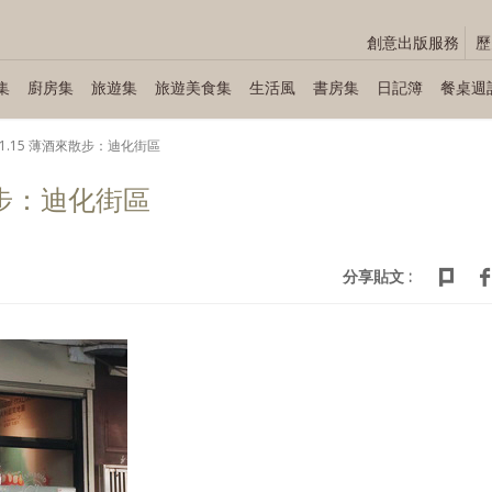
創意出版服務
歷
集
廚房集
旅遊集
旅遊美食集
生活風
書房集
日記簿
餐桌週
.01.15 薄酒來散步：迪化街區
來散步：迪化街區
分享貼文 :