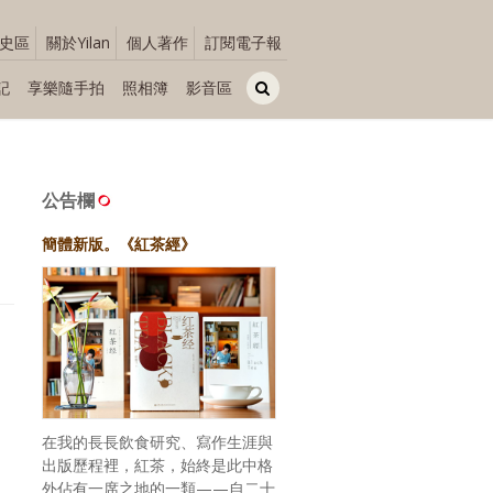
史區
關於Yilan
個人著作
訂閱電子報
記
享樂隨手拍
照相簿
影音區
公告欄
簡體新版。《紅茶經》
在我的長長飲食研究、寫作生涯與
出版歷程裡，紅茶，始終是此中格
外佔有一席之地的一類——自二十