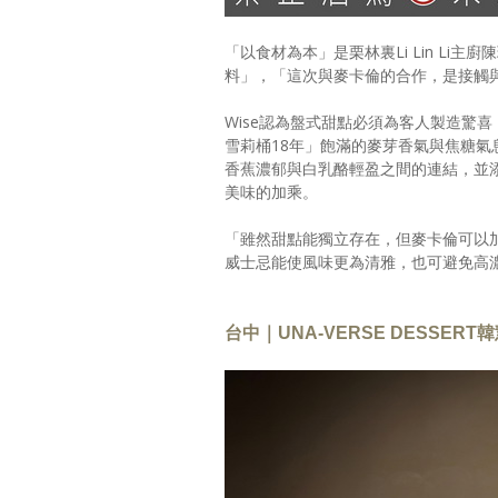
「以食材為本」是栗林裏Li Lin Li
料」，「這次與麥卡倫的合作，是接觸
Wise認為盤式甜點必須為客人製造驚
雪莉桶18年」飽滿的麥芽香氣與焦糖
香蕉濃郁與白乳酪輕盈之間的連結，並
美味的加乘。
「雖然甜點能獨立存在，但麥卡倫可以
威士忌能使風味更為清雅，也可避免高
台中｜UNA-VERSE DESSE