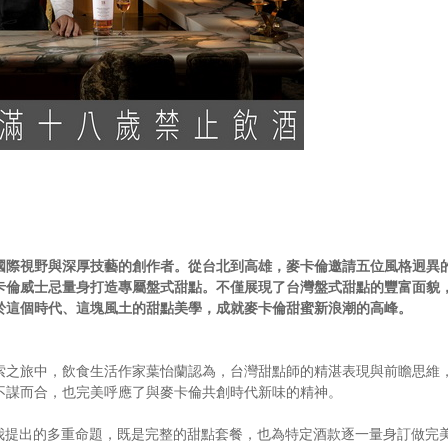
國際視野與深厚技藝的創作者。從台北到高雄，麥卡倫邀請五位風格迥異
卡倫威士忌量身打造專屬盤式甜點。不僅展現了台灣盤式甜點的豐富面貌
於這個時代、這塊風土的甜點美學，成就麥卡倫甜蜜新浪潮的高峰。
索之旅中，飲食生活作家葉怡蘭認為，台灣甜點師的精湛表現與前瞻思維
不謀而合，也完美呼應了與麥卡倫共創時代新味的精神。
應我提出的多重命題，既是完整的甜點套餐，也為特定酒款逐一量身訂做完