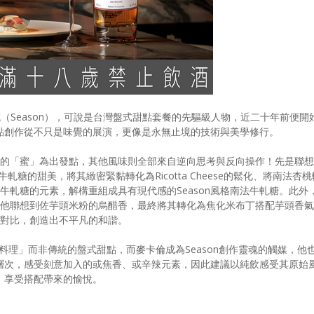
er的主廚洪守誠（Season），可說是台灣盤式甜點套餐的先驅級人物，近二十年前便開
點創作從不只是味覺的展演，更像是永無止境的技術與美學修行。
年」中的「蜜」為出發點，其他風味則全部來自逆向思考與反向操作！先是聯想
式牛軋糖的甜美，將其緻密緊黏轉化為Ricotta Cheese的鬆化、將南法杏桃
牛軋糖的元素，解構重組成具有現代感的Season風格南法牛軋糖。此外
陳韻讓他聯想到佐芋頭米粉的烏醋香，最終將其轉化為焦化米布丁搭配芋頭香氣
與對比，創造出不平凡的和諧。
的料理」而非傳統的盤式甜點，而麥卡倫成為Season創作靈魂的觸媒，他
層次，感受刻意加入的或焦香、或辛辣元素，因此建議以純飲感受其原始
，享受搭配帶來的愉悅。