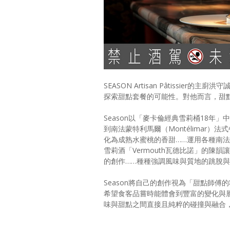
SEASON Artisan Pâtissi
探索甜點套餐的可能性。對他而言，甜
Season以「麥卡倫經典雪莉桶18
到南法蒙特利馬爾（Montélimar）法
化為成熟水蜜桃的香甜……運用各種南法
雪莉酒「Vermouth瓦德比諾」的
的創作……種種強調風味與質地的跳脫
Season將自己的創作視為「甜點師傅
希望食客品嘗時能體會到豐富的變化與
味與甜點之間直接且純粹的碰撞與融合