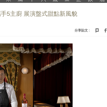
手5主廚 展演盤式甜點新風貌
分享貼文 :