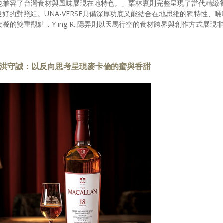
也兼容了台灣食材與風味展現在地特色。」栗林裏則完整呈現了當代精緻
良好的對照組。UNA-VERSE具備深厚功底又能結合在地思維的獨特性、啢
的雙重觀點，Y ing R. 隱弄則以天馬行空的食材跨界與創作方式展現
tissier洪守誠：以反向思考呈現麥卡倫的蜜與香甜