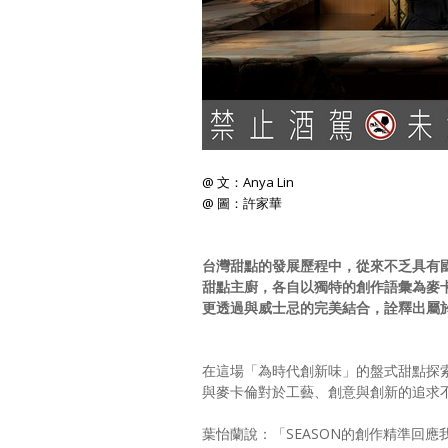
@ 文：Anya Lin
@ 圖：許家華
台灣甜點的發展歷程中，從來不乏具有
甜點主廚，各自以獨特的創作語彙為麥
更透過與威士忌的完美結合，詮釋出屬
在這場「為時代創新味」的盤式甜點探
與麥卡倫對於工藝、創意與創新的追求
葉怡蘭說：「SEASON的創作精準回