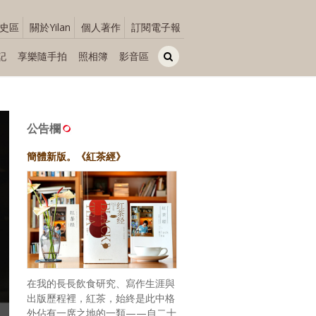
史區
關於Yilan
個人著作
訂閱電子報
記
享樂隨手拍
照相簿
影音區
公告欄
簡體新版。《紅茶經》
在我的長長飲食研究、寫作生涯與
出版歷程裡，紅茶，始終是此中格
外佔有一席之地的一類——自二十