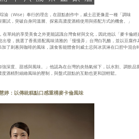
主廚陳琮渝（Wise）奉行的理念，在甜點創作中，威士忌更像是一種「調味
與嘗試，突破自身同溫層、探索高濃度酒精使用與搭配方式的機會。」
喜，在單純的享受美食之外更能認識台灣食材與文化，因此他以「麥卡倫經
氣息出發，挑選了香蕉搭配風味清雅的「慢慢弄」台灣白乳酪，並以豆腐作
添加了刺蔥與咖啡的風味，讓食客能體會到威士忌與冰淇淋在口腔中混合
加強深度、甜感與風味。」他認為在台灣的炎熱氣候下，以水割、調飲品
濃度酒精對細緻風味的壓制，與盤式甜點的互動也更和諧輕鬆。
RT韓慧婷：以傳統糕點口感重構麥卡倫風味