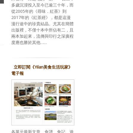
多歲沉浸投入至今已逾三十年，而
從2005年的《尋味．紅茶》到
2017年的《紅茶經》，都是這漫
漫行途中的珍貴結晶。尤其在簡體
出版裡，不僅十本中所佔有二，且
兩本加起來，流傳與印行之深廣程
度應也勝於其他……
立即訂閱《Yilan美食生活玩家》
電子報
各單元最新文章、食譜、食記、遊