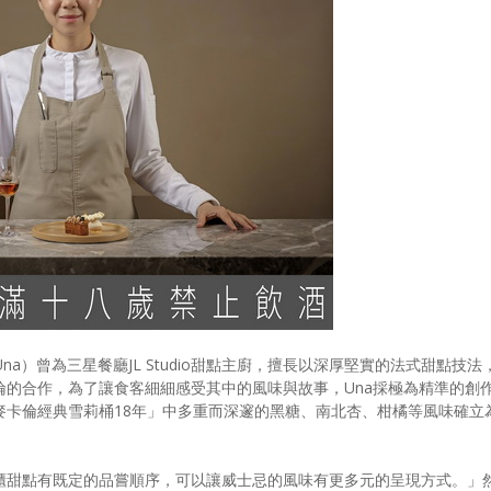
婷（Una）曾為三星餐廳JL Studio甜點主廚，擅長以深厚堅實的法式甜點技法
倫的合作，為了讓食客細細感受其中的風味與故事，Una採極為精準的創
麥卡倫經典雪莉桶18年」中多重而深邃的黑糖、南北杏、柑橘等風味確立
櫃甜點有既定的品嘗順序，可以讓威士忌的風味有更多元的呈現方式。」