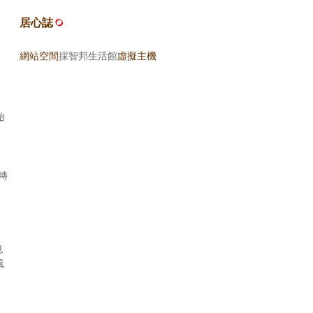
居心誌
網站空間
採智邦生活館
虛擬主機
始
轉
，
也
風