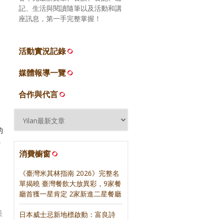
記、生活與閱讀隨筆以及活動和講
座訊息，第一手完整掌握！
活動實況記錄
媒體報導一覽
合作與代言
的
，
消費櫥窗
《臺灣米其林指南 2026》完整名
，
單揭曉 臺灣餐飲大放異彩，9家餐
廳首獲一星肯定 2家新進二星餐廳
美
日本威士忌新地標啟動：富良詩