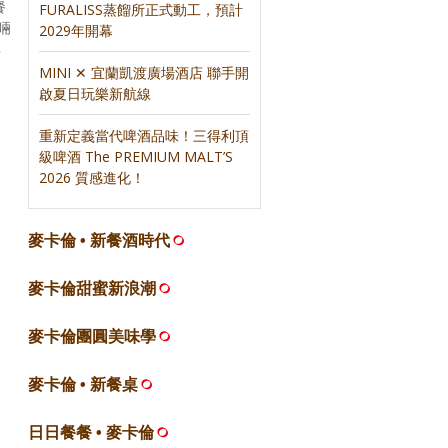
餐
FURALISS蒸餾所正式動工，預計
啢
2029年開幕
非
MINI ✕ 宜蘭凱渡廣場酒店 聯手開
啟夏日玩樂新航線
重新定義當代啤酒品味！三得利頂
級啤酒 The PREMIUM MALT’S
2026 質感進化！
麥卡倫 • 新餐酒時代
麥卡倫甜蜜新浪潮
麥卡倫團圓美味學
麥卡倫 • 新餐桌
日日餐餐 • 麥卡倫