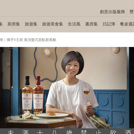
創意出版服務
歷
集
廚房集
旅遊集
旅遊美食集
生活風
書房集
日記簿
餐桌週
潮｜攜手5主廚 展演盤式甜點新風貌