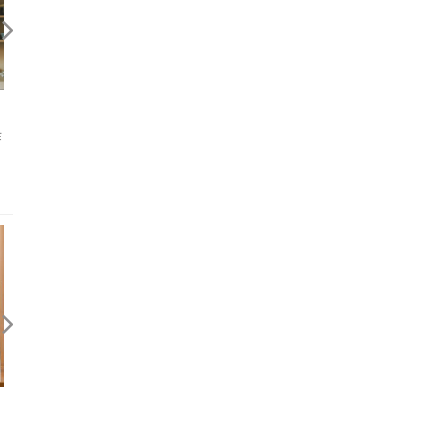
2021/06《旅讀》〈葉怡蘭帶
2021/04/13 中國《廣州日報
作
路：野奢酒店裡的器物美學〉
〈葉怡蘭新作《日日物事》
20年用物心得：擇物如交友
回應期待？關於，《台灣米其林
旅行的力量 — 近來幾本書
指南 2026》
後記