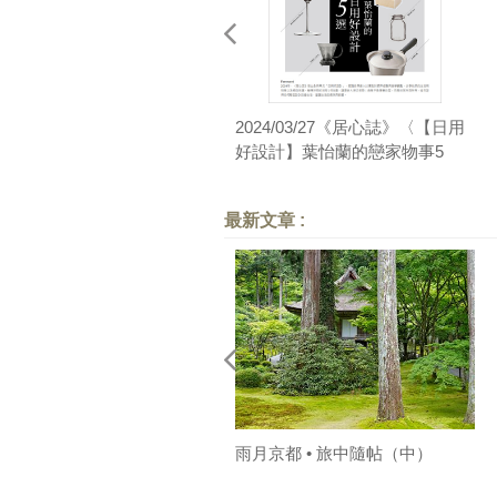
2024/03/27《居心誌》〈【日用
好設計】葉怡蘭的戀家物事5
選〉
最新文章 :
雨月京都 • 旅中隨帖（中）