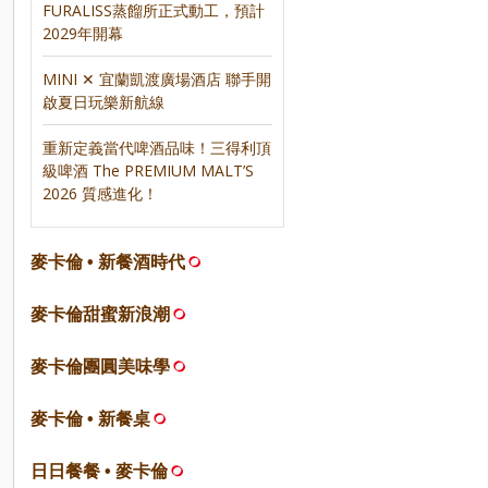
FURALISS蒸餾所正式動工，預計
2029年開幕
MINI ✕ 宜蘭凱渡廣場酒店 聯手開
啟夏日玩樂新航線
重新定義當代啤酒品味！三得利頂
級啤酒 The PREMIUM MALT’S
2026 質感進化！
麥卡倫 • 新餐酒時代
麥卡倫甜蜜新浪潮
麥卡倫團圓美味學
麥卡倫 • 新餐桌
日日餐餐 • 麥卡倫