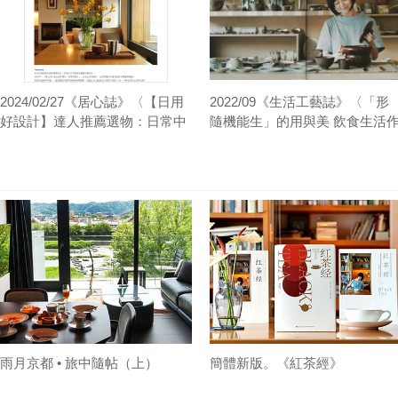
2024/02/27《居心誌》〈【日用
2022/09《生活工藝誌》〈「形
好設計】達人推薦選物：日常中
隨機能生」的用與美 飲食生活
的設計之美5選〉
家葉怡蘭〉
雨月京都 • 旅中隨帖（上）
簡體新版。《紅茶經》