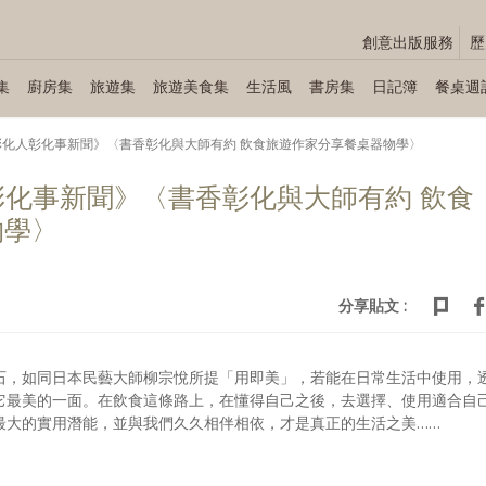
創意出版服務
歷
集
廚房集
旅遊集
旅遊美食集
生活風
書房集
日記簿
餐桌週
31《彰化人彰化事新聞》〈書香彰化與大師有約 飲食旅遊作家分享餐桌器物學〉
彰化人彰化事新聞》〈書香彰化與大師有約 飲食
物學〉
分享貼文 :
石，如同日本民藝大師柳宗悅所提「用即美」，若能在日常生活中使用，
它最美的一面。在飲食這條路上，在懂得自己之後，去選擇、使用適合自
最大的實用潛能，並與我們久久相伴相依，才是真正的生活之美……