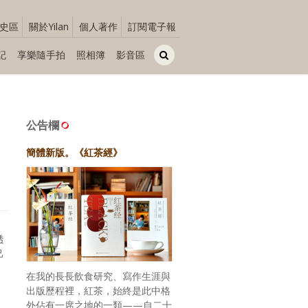
史區
關於Yilan
個人著作
訂閱電子報
記
享樂隨手拍
照相簿
影音區
公告欄
簡體新版。《紅茶經》
透
己
在我的長長飲食研究、寫作生涯與
出版歷程裡，紅茶，始終是此中格
外佔有一席之地的一類——自二十