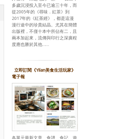
多歲沉浸投入至今已逾三十年，而
從2005年的《尋味．紅茶》到
2017年的《紅茶經》，都是這漫
漫行途中的珍貴結晶。尤其在簡體
出版裡，不僅十本中所佔有二，且
兩本加起來，流傳與印行之深廣程
度應也勝於其他……
立即訂閱《Yilan美食生活玩家》
電子報
各單元最新文章、食譜、食記、遊