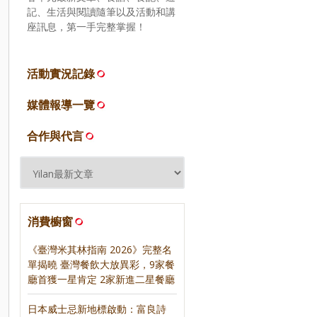
記、生活與閱讀隨筆以及活動和講
座訊息，第一手完整掌握！
活動實況記錄
媒體報導一覽
合作與代言
消費櫥窗
《臺灣米其林指南 2026》完整名
單揭曉 臺灣餐飲大放異彩，9家餐
廳首獲一星肯定 2家新進二星餐廳
日本威士忌新地標啟動：富良詩