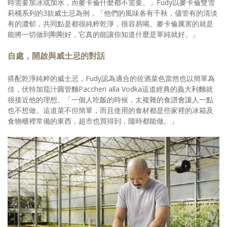
時需要加冰或加水，而麥卡倫什麼都不需要。」Fudy以麥卡倫雙雪
莉桶系列的3款威士忌為例，「他們的風味各有千秋，儘管有的清淡
有的濃郁，共同點是都很純粹乾淨，很容易喝。麥卡倫厲害的就是
能將一切做到剛剛好，它真的能讓你知道什麼是單純就好。」
自處，開啟與威士忌的對話
搭配乾淨純粹的威士忌，Fudy認為適合的佐酒菜色當然也以簡單為
佳，伏特加茄汁圓管麵Paccheri alla Vodka這道經典的義大利麵就
很接近他的理想。「一個人吃飯的時候，太複雜的食譜會讓人一點
也不想做。這道菜不但簡單，而且使用的食材都是些家裡的冰箱及
食物櫃裡常備的東西，超市也買得到，隨時都能做。」