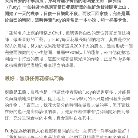
天清日晏的冬季清晨，身為野驢小餐館的老闆兼主廚，陳昶福
（Fudy）一如往常地採購完當日餐廳所需的生鮮魚貨後開車上山，
開始了一天的農事，日復一日樂此不疲。而收工回家後，完全是屬
於自己的時間，這時伴隨Fudy的常常是一本小說，和一杯麥卡倫。
「雖然名片上寫的職稱是Chef，但我覺得自己的定位其實是個技術
師，做著喜歡的工藝。」Fudy每天花最長時間的地方，其實是位於
深坑的農場，努力的成果改變著這塊200坪大的農地，進而形成一個
完整而強健的小小生態圈。餐廳中90%以上的蔬菜，來自他從整地
開始一手打造的農場，這些閃耀著健康光澤的作物，正是Fudy多年
來積極實踐從產地到餐桌理念的成果。
最好，無須任何花樣或巧飾
廚藝是工藝，農務也是，但顯然後者帶給Fudy的樂趣更多，才能長
久而持續地深耕於此。從土地上，Fudy學到的不只是如何種出美味
的作物，「表面上，我花大部分的時間在做農夫做的事，但其實我
在做的也正是廚師該做的事。」他始終相信唯有從源頭開始做到最
好、充分呈現食材的本色，真食至味自在其中。
Fudy認為所有職人心裡都有相同的理念：如何把一件事做到最好！
「我相信麥卡倫一定也是這樣的，他們不只想著要成為知名的威士