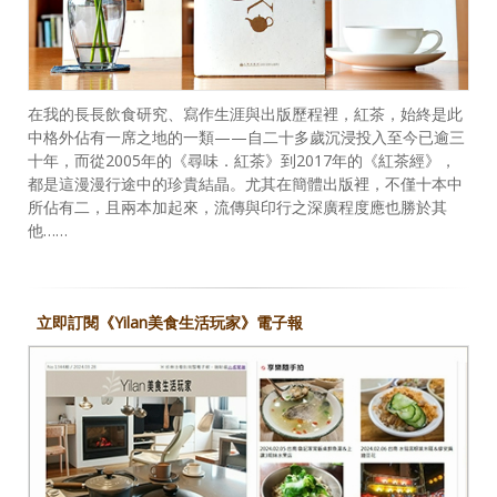
在我的長長飲食研究、寫作生涯與出版歷程裡，紅茶，始終是此
中格外佔有一席之地的一類——自二十多歲沉浸投入至今已逾三
十年，而從2005年的《尋味．紅茶》到2017年的《紅茶經》，
都是這漫漫行途中的珍貴結晶。尤其在簡體出版裡，不僅十本中
所佔有二，且兩本加起來，流傳與印行之深廣程度應也勝於其
他……
立即訂閱《Yilan美食生活玩家》電子報