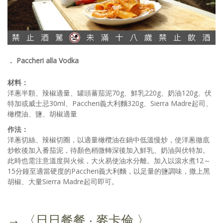
． Paccheri alla Vodka
材料：
洋蔥半顆、辣椒適量、罐頭蕃茄泥70g、鮮乳220g、奶油120g、伏
特加或威士忌30ml、Paccheri義大利麵320g、Sierra Madre起司、
橄欖油、鹽、胡椒適量
作法：
洋蔥切絲、辣椒切圈，以適量橄欖油在鍋中低溫慢炒，使洋蔥徹底
炒軟後加入番茄泥，待顏色稍微轉深後加入鮮乳、奶油與伏特加。
此時也需注意溫度與火候，大火易使油水分離。加入以滾水煮12～
15分鐘至適當硬度的Paccheri義大利麵，以足量的鹽調味，撒上黑
胡椒、大量Sierra Madre起司即可。
→ 〈日日餐餐 ‧ 麥卡倫 〉