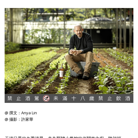
照相簿
影音區
創意出版服務
歷史區
關於Yilan
個人著作
活動實況記錄
媒體報導一覽
合作與代言
@ 撰文：Anya Lin
@ 攝影：許家華
訂閱電子報