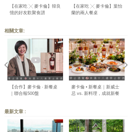
【在家吃 ╳ 麥卡倫】韓良
【在家吃 ╳ 麥卡倫】葉怡
憶的好友歡聚食譜
蘭的兩人餐桌
相關文章:
【合作】麥卡倫 ‧ 新餐桌
麥卡倫 • 新餐桌｜新威士
｜聯合報500盤
忌 vs. 新料理，成就新餐
搭美學
最新文章 :