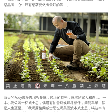
忌品牌，心中只有想著要做出最好的酒。」
白天的Fudy屬於農場與餐廳，晚上的時光，就留給家人和自己。一
本小說佐著一杯威士忌，偶爾有抽雪茄或煙斗相伴，簡簡單單，卻
是人生至樂。「我喝蘇格蘭威士忌也喝美國波本威士忌，喝波本有