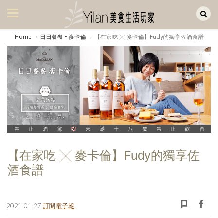
Yilan作品區
美食集
Home
日日餐餐 • 麥卡倫
【在家吃 ╳ 麥卡倫】Fudy的獨享佐酒食譜
美飲集
廚房集
旅遊集
旅遊美食集
生活風
書房集
【在家吃 ╳ 麥卡倫】Fudy的獨享佐
酒食譜
日記簿
餐桌週記
2021-01-27
訂閱電子報
享樂隨手拍