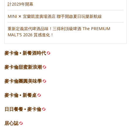
計2029年開幕
MINI ✕ 宜蘭凱渡廣場酒店 聯手開啟夏日玩樂新航線
重新定義當代啤酒品味！三得利頂級啤酒 The PREMIUM
MALT’S 2026 質感進化！
麥卡倫 • 新餐酒時代
麥卡倫甜蜜新浪潮
麥卡倫團圓美味學
麥卡倫 • 新餐桌
日日餐餐 • 麥卡倫
居心誌