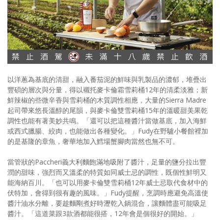
以洋蔥為基底的清甜，融入番茄泥的鮮味與乳製品的濃郁，堆疊出
豐碩的層次與分量，得以襯托麥卡倫霜雪莉桶12年的清柔淡雅；新
鮮辣椒的些微辛香與雪莉桶的木質調性相應，大量的Sierra Madre
起司帶來悠長溫醇的尾韻，與麥卡倫雙雪莉桶15年的溫暖甜美果乾
調性也能有著美妙共鳴。「還可以把這種醬汁當做基底，加入海鮮
或西式臘腸、絞肉，也能做出各種變化。」Fudy在野驢小餐館裡加
的是基隆的章魚，奢華地加入鱈場蟹腳肉當然也無不可。
當管狀的Paccheri義大利麵飽滿地吸附了醬汁，足量的鹽分拉出豐
潤的甜味，強烈而又溫柔的特質如同威士忌的調性，既個性鮮明又
能海納百川。「也可以用麥卡倫雙雪莉桶12年威士忌取代食材中的
伏特加，會得到很有趣的風味。」Fudy提醒，烹調時應避免高溫使
醬汁油水分離，要趁麵剛煮好時瀝乾入鍋混合，讓麵體盡可能吸足
醬汁。「這道菜跟3款酒都能很搭，12年會是個很好的開始。」