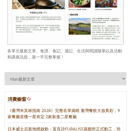
各單元最新文章、食譜、食記、遊記、生活與閱讀隨筆以及活動
和講座訊息，第一手完整掌握！
消費櫥窗
《臺灣米其林指南 2026》完整名單揭曉 臺灣餐飲大放異彩，9
家餐廳首獲一星肯定 2家新進二星餐廳
日本威士忌新地標啟動：富良詩FURALISS蒸餾所正式動工，預