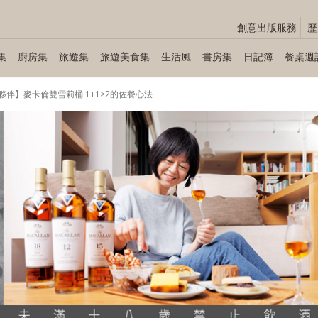
創意出版服務
歷
集
廚房集
旅遊集
旅遊美食集
生活風
書房集
日記簿
餐桌週
伴】麥卡倫雙雪莉桶 1+1>2的佐餐心法