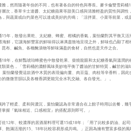
優雅，然而隨著年份的不同，也有著各自的特色與專長。麥卡倫雙雪莉桶1
好層次，香草卡士達醬、太妃糖蘋果等甜美口感與清雅輕盈的質性與調性
為，與蔬菜或白灼菜色可以達成美好的共鳴；「涼拌菜、小菜等前菜，或
桶15年，散發出果乾、太妃糖、蜂蜜、柑橘的香氣，葉怡蘭對其平衡又活
配搭海鮮，它讓海鮮豐富的鮮味得以淋漓盡致地呈現之外，鮮味也凸顯了柑
、昆布、鹹魚、各種醃漬物等鮮味滿盈的食材，自然也是天作之合。
桶18年，在鮮豔琥珀蜂蜜色中散發乾果、柴燒龍眼和太妃糖香氣與溫潤的
煮類菜色，「雪莉桶的濃醇風味美妙地平衡了醬油的甘鮮特質，鹹甘的滋
。」葉怡蘭發覺這款酒中木質的表現偏向薑、肉豆蔻、肉桂等辛香料，因此
力的微微苦韻以及各種香調更能完全水乳交融、各自發光。」 。
橫跨了輕柔、柔和與濃沉，葉怡蘭認為非常適合在上館子時用以佐餐，幾
要掌握『氣味相近、口感相宜』的搭配原則即可。」
佐12年、較濃厚的居酒屋料理可選15或18年；「用了比較多奶油、起司
、飽滿活潑的15、18年比較容易形成共鳴。」正因為擁有豐富多樣的風