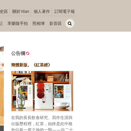
史區
關於Yilan
個人著作
訂閱電子報
記
享樂隨手拍
照相簿
影音區
公告欄
簡體新版。《紅茶經》
在我的長長飲食研究、寫作生涯與
出版歷程裡，紅茶，始終是此中格
外佔有一席之地的一類——自二十