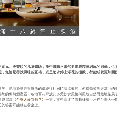
更多元、更豐碩的風味體驗，箇中滋味不盡然要追尋精雕細琢的廚藝，也
配，無論是尋找風味的互補，或是追求錦上添花的極致，都能成就更加圓
世界，也由於烹飪與釀酒的傳統往往同時演進發展，使得葡萄酒與當地的
傳統的葡萄酒產區，各地百花齊放的多元飲食風格與風貌自然而然地拓展
蘭曾撰寫
《台灣人愛雪莉？》
一文，文中論述了雪莉桶威士忌在台灣大受
正的答案可能就在餐桌上。