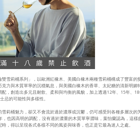
倫雙雪莉桶系列」，以歐洲紅橡木、美國白橡木兩種雪莉桶構成了豐富的
巧克力與木質單寧的沉穩氣息，與美國白橡木的香草、太妃糖的清新明媚
配，創造出多元且耐飲、柔和與均衡的風貌，加上透過12年、15年、18
威士忌的可能性與多樣性。
的雪莉桶魅力，卻又不會流於過於濃厚或沉鬱，仍可感受到各種多層次的
8年，也因高明的調配，沒有過於濃重的木質單寧澀味，葉怡蘭認為，這樣
配時，得以呈現各式各樣不同的風姿與味香，也正是它最為迷人之處。