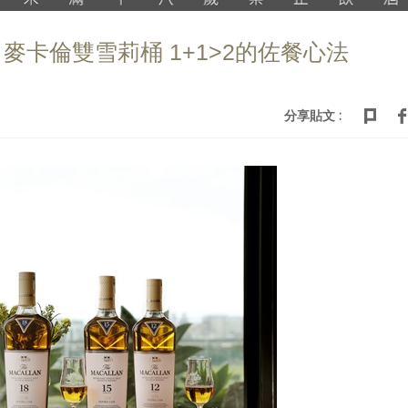
麥卡倫雙雪莉桶 1+1>2的佐餐心法
分享貼文 :