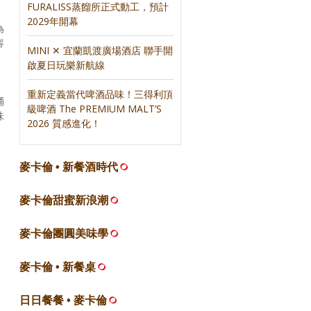
FURALISS蒸餾所正式動工，預計
2029年開幕
為
容
MINI ✕ 宜蘭凱渡廣場酒店 聯手開
啟夏日玩樂新航線
，
重新定義當代啤酒品味！三得利頂
桶
級啤酒 The PREMIUM MALT’S
味
2026 質感進化！
麥卡倫 • 新餐酒時代
麥卡倫甜蜜新浪潮
麥卡倫團圓美味學
麥卡倫 • 新餐桌
日日餐餐 • 麥卡倫