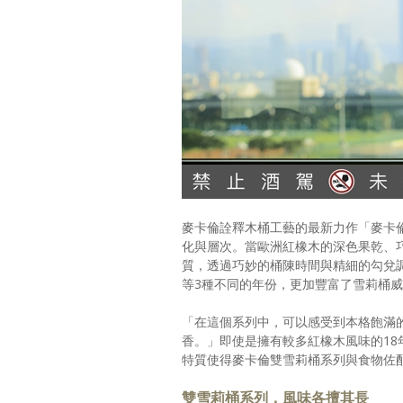
麥卡倫詮釋木桶工藝的最新力作「麥卡
化與層次。當歐洲紅橡木的深色果乾、
質，透過巧妙的桶陳時間與精細的勾兌調
等3種不同的年份，更加豐富了雪莉桶
「在這個系列中，可以感受到本格飽滿
香。」即使是擁有較多紅橡木風味的1
特質使得麥卡倫雙雪莉桶系列與食物佐
雙雪莉桶系列，風味各擅其長