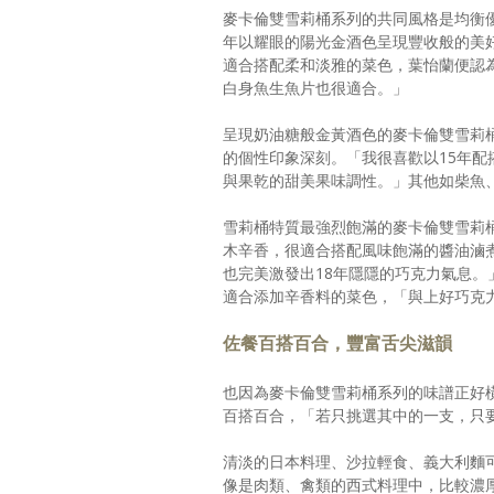
麥卡倫雙雪莉桶系列的共同風格是均衡
年以耀眼的陽光金酒色呈現豐收般的美
適合搭配柔和淡雅的菜色，葉怡蘭便認
白身魚生魚片也很適合。」
呈現奶油糖般金黃酒色的麥卡倫雙雪莉
的個性印象深刻。「我很喜歡以15年
與果乾的甜美果味調性。」其他如柴魚
雪莉桶特質最強烈飽滿的麥卡倫雙雪莉
木辛香，很適合搭配風味飽滿的醬油滷
也完美激發出18年隱隱的巧克力氣息
適合添加辛香料的菜色，「與上好巧克
佐餐百搭百合，豐富舌尖滋韻
也因為麥卡倫雙雪莉桶系列的味譜正好
百搭百合，「若只挑選其中的一支，只
清淡的日本料理、沙拉輕食、義大利麵可
像是肉類、禽類的西式料理中，比較濃厚