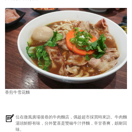
香煎牛雪花麵
位在微風廣場後巷的牛肉麵店，偶趁超市採買時來訪。牛肉麵
湯頭鮮醇有味，分外驚喜是雙椒牛汁拌麵，辛甘香爽，頗耐回
味。