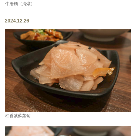
牛湯麵（清燉）
2024.12.26
柚香紫蘇蘿蔔