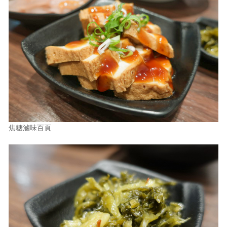
焦糖滷味百頁