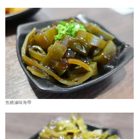
焦糖滷味海帶