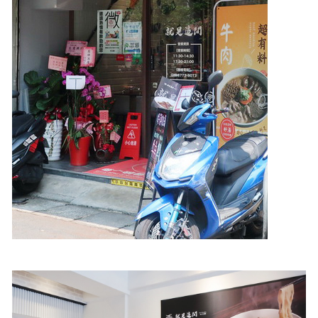
照相簿
影音區
創意出版服務
歷史區
關於Yilan
個人著作
活動實況記錄
媒體報導一覽
合作與代言
訂閱電子報