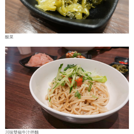
酸菜
川味雙椒牛汁拌麵