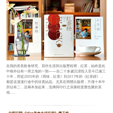
在我的長長飲食研究、寫作生涯與出版歷程裡，紅茶，始終是此
中格外佔有一席之地的一類——自二十多歲沉浸投入至今已逾三
十年，而從2005年的《尋味．紅茶》到2017年的《紅茶經》，
都是這漫漫行途中的珍貴結晶。尤其在簡體出版裡，不僅十本中
所佔有二，且兩本加起來，流傳與印行之深廣程度應也勝於其
他……