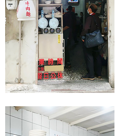
照相簿
影音區
創意出版服務
歷史區
關於Yilan
個人著作
活動實況記錄
媒體報導一覽
合作與代言
訂閱電子報