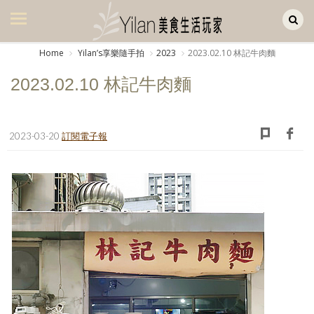
Yilan作品區
美食集
Home
Yilanʼs享樂隨手拍
2023
2023.02.10 林記牛肉麵
美飲集
2023.02.10 林記牛肉麵
廚房集
旅遊集
2023-03-20
訂閱電子報
旅遊美食集
生活風
書房集
日記簿
餐桌週記
享樂隨手拍