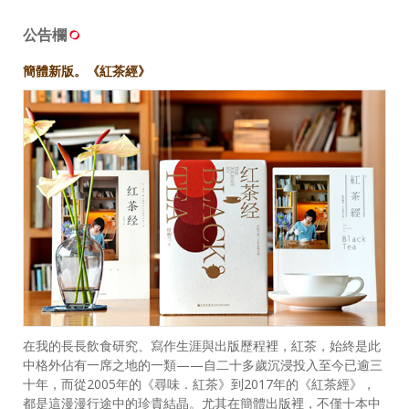
公告欄
簡體新版。《紅茶經》
在我的長長飲食研究、寫作生涯與出版歷程裡，紅茶，始終是此
中格外佔有一席之地的一類——自二十多歲沉浸投入至今已逾三
十年，而從2005年的《尋味．紅茶》到2017年的《紅茶經》，
都是這漫漫行途中的珍貴結晶。尤其在簡體出版裡，不僅十本中