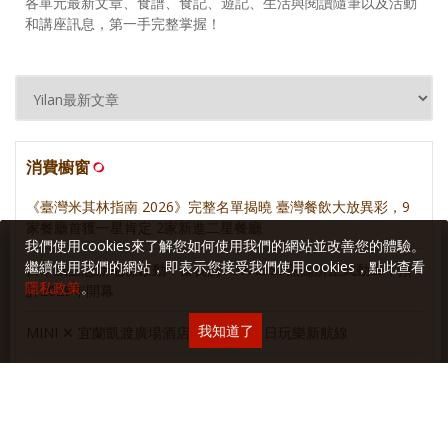
各單元最新文章、食譜、食記、遊記、生活與閱讀隨筆以及活動
和講座訊息，第一手完整掌握！
消費櫥窗
《臺灣米其林指南 2026》完整名單揭曉 臺灣餐飲大放異彩，9
家餐廳首獲一星肯定 2家新進二星餐廳
我們使用cookies來了解您如何使用我們的網站並改善您的體驗。
繼續使用我們的網站，即表示您接受我們使用cookies，點此查看
日本威士忌新地標啟動：富良詩FURALISS蒸餾所正式動工，預
隱私政策
。
計2029年開幕
我知道了
MINI ✕ 宜蘭凱渡廣場酒店 聯手開啟夏日玩樂新航線
重新定義當代啤酒品味！三得利頂級啤酒 The PREMIUM
MALT’S 2026 質感進化！