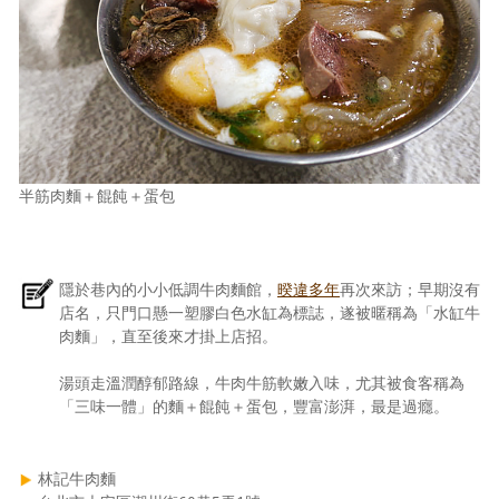
半筋肉麵＋餛飩＋蛋包
隱於巷內的小小低調牛肉麵館，
暌違多年
再次來訪；早期沒有
店名，只門口懸一塑膠白色水缸為標誌，遂被暱稱為「水缸牛
肉麵」，直至後來才掛上店招。
湯頭走溫潤醇郁路線，牛肉牛筋軟嫩入味，尤其被食客稱為
「三味一體」的麵＋餛飩＋蛋包，豐富澎湃，最是過癮。
林記牛肉麵