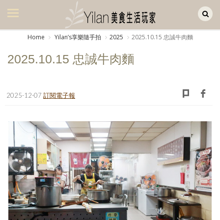
Yilan作品區
美食集
Home
Yilanʼs享樂隨手拍
2025
2025.10.15 忠誠牛肉麵
美飲集
2025.10.15 忠誠牛肉麵
廚房集
旅遊集
2025-12-07
訂閱電子報
旅遊美食集
生活風
書房集
日記簿
餐桌週記
享樂隨手拍