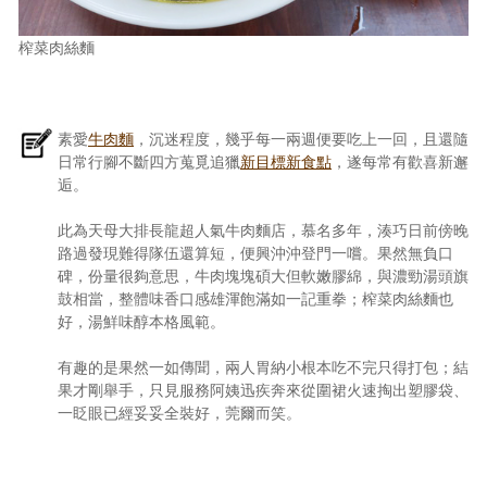
榨菜肉絲麵
素愛
牛肉麵
，沉迷程度，幾乎每一兩週便要吃上一回，且還隨
日常行腳不斷四方蒐覓追獵
新目標新食點
，遂每常有歡喜新邂
逅。
此為天母大排長龍超人氣牛肉麵店，慕名多年，湊巧日前傍晚
路過發現難得隊伍還算短，便興沖沖登門一嚐。果然無負口
碑，份量很夠意思，牛肉塊塊碩大但軟嫩膠綿，與濃勁湯頭旗
鼓相當，整體味香口感雄渾飽滿如一記重拳；榨菜肉絲麵也
好，湯鮮味醇本格風範。
有趣的是果然一如傳聞，兩人胃納小根本吃不完只得打包；結
果才剛舉手，只見服務阿姨迅疾奔來從圍裙火速掏出塑膠袋、
一眨眼已經妥妥全裝好，莞爾而笑。