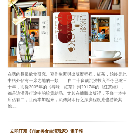
在我的長長飲食研究、寫作生涯與出版歷程裡，紅茶，始終是此
中格外佔有一席之地的一類——自二十多歲沉浸投入至今已逾三
十年，而從2005年的《尋味．紅茶》到2017年的《紅茶經》，
都是這漫漫行途中的珍貴結晶。尤其在簡體出版裡，不僅十本中
所佔有二，且兩本加起來，流傳與印行之深廣程度應也勝於其
他……
立即訂閱《Yilan美食生活玩家》電子報