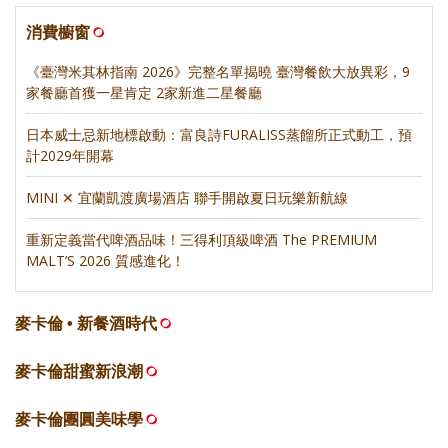
消費櫥窗
《臺灣米其林指南 2026》完整名單揭曉 臺灣餐飲大放異彩，9
家餐廳首獲一星肯定 2家新進二星餐廳
日本威士忌新地標啟動：富良詩FURALISS蒸餾所正式動工，預
計2029年開幕
MINI ✕ 宜蘭凱渡廣場酒店 聯手開啟夏日玩樂新航線
重新定義當代啤酒品味！三得利頂級啤酒 The PREMIUM
MALT’S 2026 質感進化！
麥卡倫 • 新餐酒時代
麥卡倫甜蜜新浪潮
麥卡倫團圓美味學