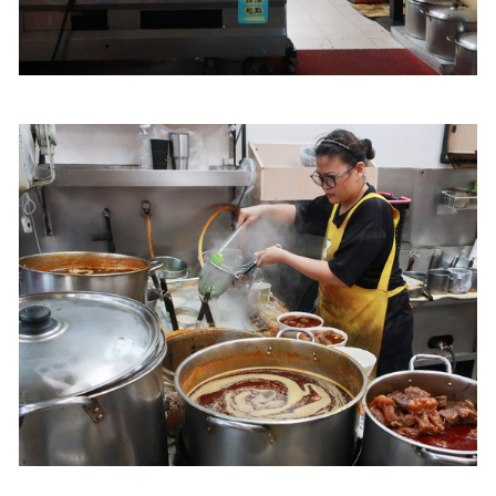
照相簿
影音區
創意出版服務
歷史區
關於Yilan
個人著作
活動實況記錄
媒體報導一覽
合作與代言
訂閱電子報