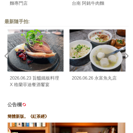
麵專門店
台南 阿銘牛肉麵
最新隨手拍:
2026.06.23 旨醞鐵板料理
2026.06.26 永富魚丸店
X 格蘭菲迪餐酒饗宴
公告欄
簡體新版。《紅茶經》