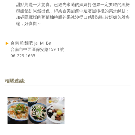
甜點則是一大驚喜。已經先來過的妹妹打包票一定要吃的黑橄
欖甜餡餅果然出色，綿柔香美甜餅中透著黑橄欖的雋永鹹甘；
加碼隱藏版的葡萄柚桃膠芒果冰沙從口感到滋味皆妍媚芳雅多
端，好喜歡～
台南 吃麵吧 Jai Mi Ba
台南市中西區保安路159-1號
06-223-1665
相關連結: