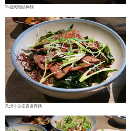
手撕烤雞醋拌麵
炙燒牛舌松露醬拌麵