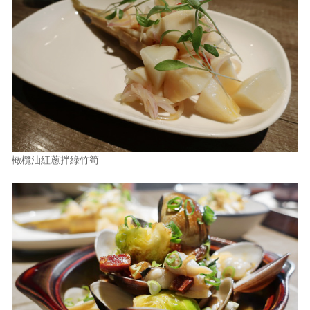
橄欖油紅蔥拌綠竹筍