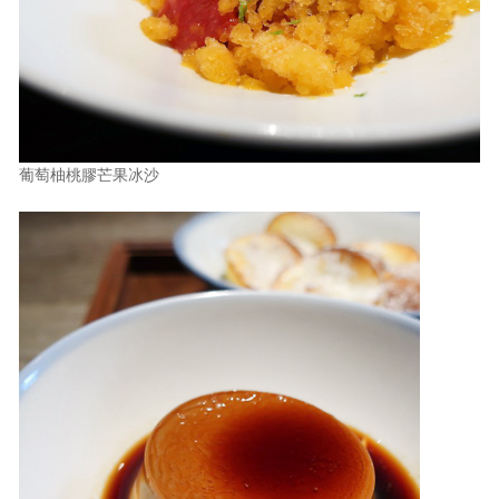
葡萄柚桃膠芒果冰沙