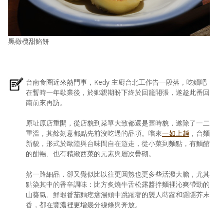
黑橄欖甜餡餅
台南食圈近來熱門事，Kedy 主廚台北工作告一段落，吃麵吧
在暫時一年歇業後，於鄉親期盼下終於回籠開張，遂趁此番回
南前來再訪。
原址原店重開，從店貌到菜單大致都還是舊時貌，遂除了一二
重溫，其餘刻意都點先前沒吃過的品項。嚐來
一如上趟
，台麵
新貌，形式於歐陸與台味間自在遊走，從小菜到麵點，有麵館
的酣暢、也有精緻西菜的元素與層次疊砌。
然一路細品，卻又覺似比以往更圓熟也更多些活潑大膽，尤其
點染其中的香辛調味：比方炙燒牛舌松露醬拌麵裡沁爽帶勁的
山葵氣、鮮蝦番茄麵疙瘩湯頭中跳躍著的襲人蒔蘿和隱隱芥末
香，都在豐濃裡更增幾分線條與奔放。