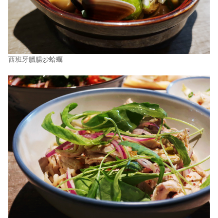
西班牙臘腸炒蛤蠣