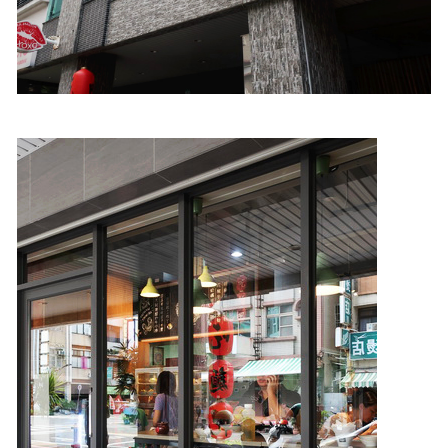
照相簿
影音區
創意出版服務
歷史區
關於Yilan
個人著作
活動實況記錄
媒體報導一覽
合作與代言
訂閱電子報