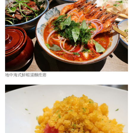
地中海式鮮蝦湯麵疙瘩