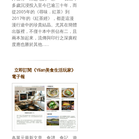
多歲沉浸投入至今已逾三十年，而
從2005年的《尋味．紅茶》到
2017年的《紅茶經》，都是這漫
漫行途中的珍貴結晶。尤其在簡體
出版裡，不僅十本中所佔有二，且
兩本加起來，流傳與印行之深廣程
度應也勝於其他……
立即訂閱《Yilan美食生活玩家》
電子報
各單元最新文章、食譜、食記、遊