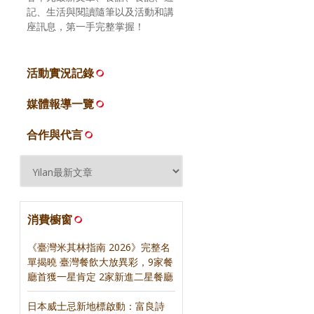
記、生活與閱讀隨筆以及活動和講
座訊息，第一手完整掌握！
活動實況記錄
媒體報導一覽
合作與代言
消費櫥窗
《臺灣米其林指南 2026》完整名
單揭曉 臺灣餐飲大放異彩，9家餐
廳首獲一星肯定 2家新進二星餐廳
日本威士忌新地標啟動：富良詩