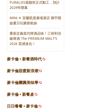
FURALISS蒸餾所正式動工，預計
2029年開幕
MINI ✕ 宜蘭凱渡廣場酒店 聯手開
啟夏日玩樂新航線
重新定義當代啤酒品味！三得利頂
級啤酒 The PREMIUM MALT’S
2026 質感進化！
麥卡倫 • 新餐酒時代
麥卡倫甜蜜新浪潮
麥卡倫團圓美味學
麥卡倫 • 新餐桌
日日餐餐 • 麥卡倫