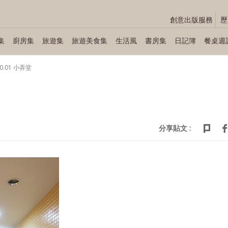
創意出版服務
歷
集
廚房集
旅遊集
旅遊美食集
生活風
書房集
日記簿
餐桌週
10.01 小弄堂
分享貼文 :