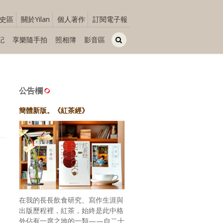
史區
關於Yilan
個人著作
訂閱電子報
記
享樂隨手拍
照相簿
影音區
公告欄
簡體新版。《紅茶經》
在我的長長飲食研究、寫作生涯與
出版歷程裡，紅茶，始終是此中格
外佔有一席之地的一類——自二十