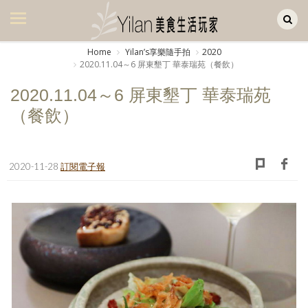
Yilan作品區
美食集
Home
Yilanʼs享樂隨手拍
2020
2020.11.04～6 屏東墾丁 華泰瑞苑（餐飲）
美飲集
2020.11.04～6 屏東墾丁 華泰瑞苑
廚房集
（餐飲）
旅遊集
旅遊美食集
2020-11-28
訂閱電子報
生活風
書房集
日記簿
餐桌週記
享樂隨手拍