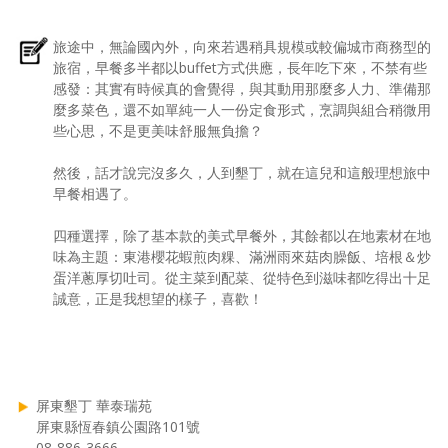
旅途中，無論國內外，向來若遇稍具規模或較偏城市商務型的
旅宿，早餐多半都以buffet方式供應，長年吃下來，不禁有些
感發：其實有時候真的會覺得，與其動用那麼多人力、準備那
麼多菜色，還不如單純一人一份定食形式，烹調與組合稍微用
些心思，不是更美味舒服無負擔？
然後，話才說完沒多久，人到墾丁，就在這兒和這般理想旅中
早餐相遇了。
四種選擇，除了基本款的美式早餐外，其餘都以在地素材在地
味為主題：東港櫻花蝦煎肉粿、滿洲雨來菇肉臊飯、培根＆炒
蛋洋蔥厚切吐司。從主菜到配菜、從特色到滋味都吃得出十足
誠意，正是我想望的樣子，喜歡！
屏東墾丁 華泰瑞苑
屏東縣恆春鎮公園路101號
08-886-3666