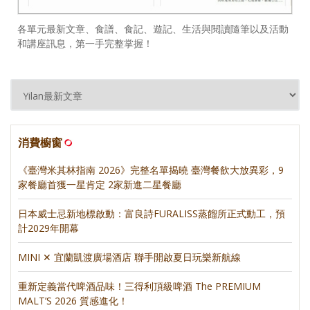
各單元最新文章、食譜、食記、遊記、生活與閱讀隨筆以及活動
和講座訊息，第一手完整掌握！
消費櫥窗
《臺灣米其林指南 2026》完整名單揭曉 臺灣餐飲大放異彩，9
家餐廳首獲一星肯定 2家新進二星餐廳
日本威士忌新地標啟動：富良詩FURALISS蒸餾所正式動工，預
計2029年開幕
MINI ✕ 宜蘭凱渡廣場酒店 聯手開啟夏日玩樂新航線
重新定義當代啤酒品味！三得利頂級啤酒 The PREMIUM
MALT’S 2026 質感進化！