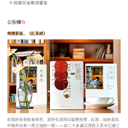
X 格蘭菲迪餐酒饗宴
公告欄
簡體新版。《紅茶經》
在我的長長飲食研究、寫作生涯與出版歷程裡，紅茶，始終是此
中格外佔有一席之地的一類——自二十多歲沉浸投入至今已逾三