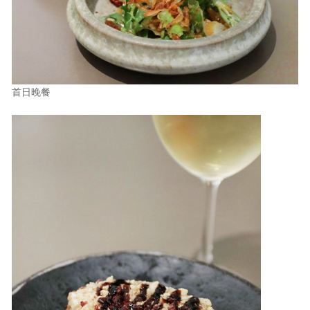
照相簿
影音區
創意出版服務
首日晚餐
歷史區
關於Yilan
個人著作
活動實況記錄
媒體報導一覽
合作與代言
訂閱電子報