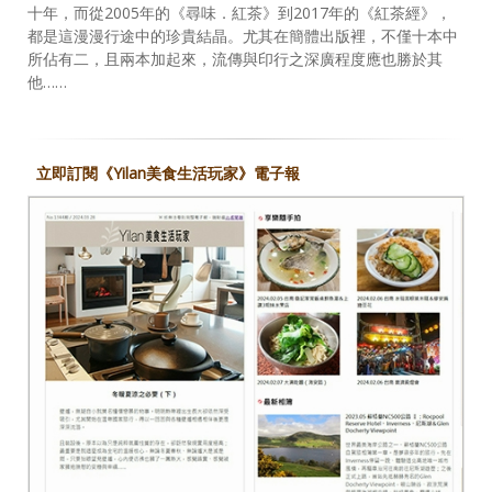
十年，而從2005年的《尋味．紅茶》到2017年的《紅茶經》，
都是這漫漫行途中的珍貴結晶。尤其在簡體出版裡，不僅十本中
所佔有二，且兩本加起來，流傳與印行之深廣程度應也勝於其
他……
立即訂閱《Yilan美食生活玩家》電子報