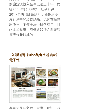
多歲沉浸投入至今已逾三十年，而
從2005年的《尋味．紅茶》到
2017年的《紅茶經》，都是這漫
漫行途中的珍貴結晶。尤其在簡體
出版裡，不僅十本中所佔有二，且
兩本加起來，流傳與印行之深廣程
度應也勝於其他……
立即訂閱《Yilan美食生活玩家》
電子報
各單元最新文章、食譜、食記、遊