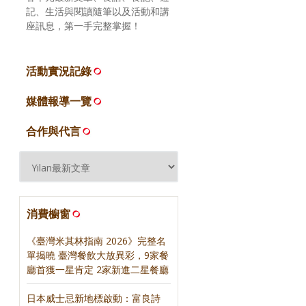
記、生活與閱讀隨筆以及活動和講
座訊息，第一手完整掌握！
活動實況記錄
媒體報導一覽
合作與代言
消費櫥窗
《臺灣米其林指南 2026》完整名
單揭曉 臺灣餐飲大放異彩，9家餐
廳首獲一星肯定 2家新進二星餐廳
日本威士忌新地標啟動：富良詩