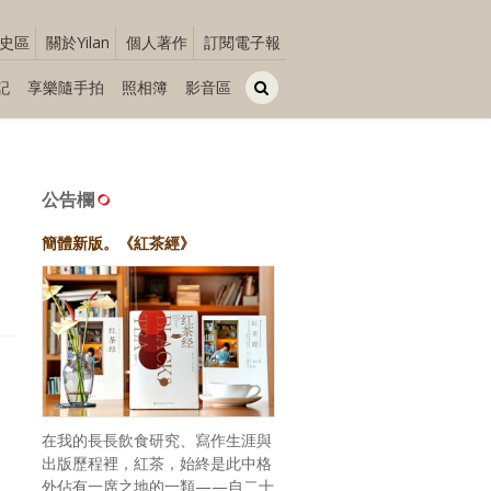
史區
關於Yilan
個人著作
訂閱電子報
記
享樂隨手拍
照相簿
影音區
公告欄
簡體新版。《紅茶經》
在我的長長飲食研究、寫作生涯與
出版歷程裡，紅茶，始終是此中格
外佔有一席之地的一類——自二十