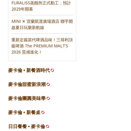
FURALISS蒸餾所正式動工，預計
2029年開幕
MINI ✕ 宜蘭凱渡廣場酒店 聯手開
啟夏日玩樂新航線
重新定義當代啤酒品味！三得利頂
級啤酒 The PREMIUM MALT’S
2026 質感進化！
麥卡倫 • 新餐酒時代
麥卡倫甜蜜新浪潮
麥卡倫團圓美味學
麥卡倫 • 新餐桌
日日餐餐 • 麥卡倫