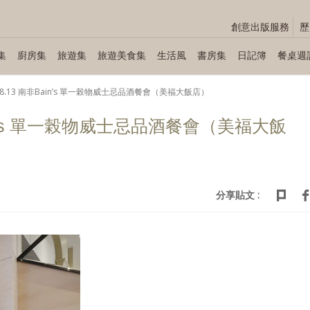
創意出版服務
歷
集
廚房集
旅遊集
旅遊美食集
生活風
書房集
日記簿
餐桌週
.08.13 南非Bainʼs 單一榖物威士忌品酒餐會（美福大飯店）
Bainʼs 單一榖物威士忌品酒餐會（美福大飯
分享貼文 :