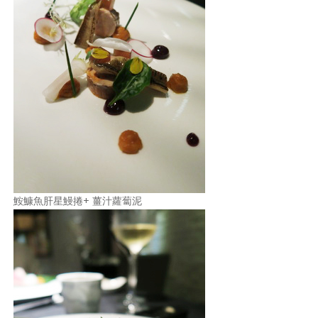
鮟鱇魚肝星鰻捲+ 薑汁蘿蔔泥