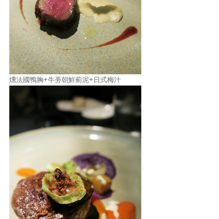
燻法國鴨胸+牛蒡朝鮮薊泥+日式梅汁