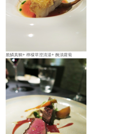
脆鱗真鯛+ 檸檬草澄清湯+ 醃漬蘿蔔