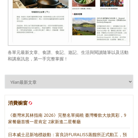
各單元最新文章、食譜、食記、遊記、生活與閱讀隨筆以及活動
和講座訊息，第一手完整掌握！
消費櫥窗
《臺灣米其林指南 2026》完整名單揭曉 臺灣餐飲大放異彩，9
家餐廳首獲一星肯定 2家新進二星餐廳
日本威士忌新地標啟動：富良詩FURALISS蒸餾所正式動工，預