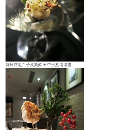
酥炸鱈魚白子及紫蘇 + 帝王蟹塔塔醬