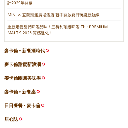
計2029年開幕
MINI ✕ 宜蘭凱渡廣場酒店 聯手開啟夏日玩樂新航線
重新定義當代啤酒品味！三得利頂級啤酒 The PREMIUM
MALT’S 2026 質感進化！
麥卡倫 • 新餐酒時代
麥卡倫甜蜜新浪潮
麥卡倫團圓美味學
麥卡倫 • 新餐桌
日日餐餐 • 麥卡倫
居心誌