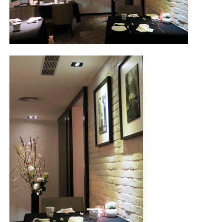
照相簿
影音區
創意出版服務
歷史區
關於Yilan
個人著作
活動實況記錄
媒體報導一覽
合作與代言
訂閱電子報