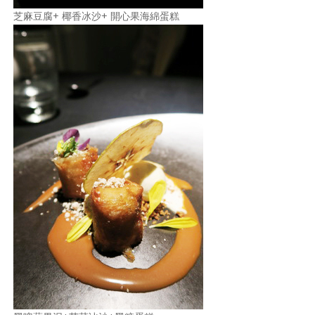
芝麻豆腐+ 椰香冰沙+ 開心果海綿蛋糕