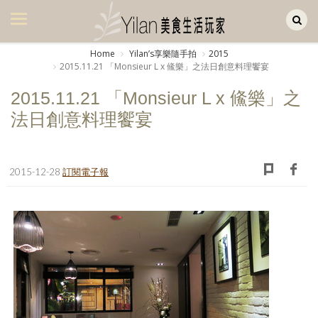
Yilan作品區
美食集
Home
Yilanʼs享樂隨手拍
2015
2015.11.21 「Monsieur L x 鯈樂」之法日創意料理饗宴
美飲集
2015.11.21 「Monsieur L x 鯈樂」之
廚房集
法日創意料理饗宴
旅遊集
旅遊美食集
2015-12-28
訂閱電子報
生活風
書房集
日記簿
餐桌週記
享樂隨手拍