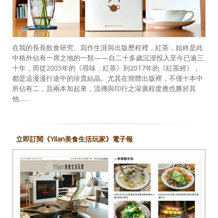
在我的長長飲食研究、寫作生涯與出版歷程裡，紅茶，始終是此
中格外佔有一席之地的一類——自二十多歲沉浸投入至今已逾三
十年，而從2005年的《尋味．紅茶》到2017年的《紅茶經》，
都是這漫漫行途中的珍貴結晶。尤其在簡體出版裡，不僅十本中
所佔有二，且兩本加起來，流傳與印行之深廣程度應也勝於其
他……
立即訂閱《Yilan美食生活玩家》電子報