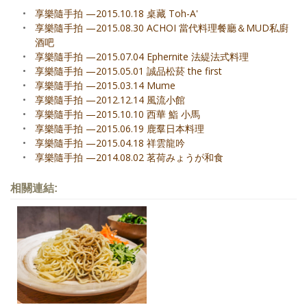
•
享樂隨手拍 —2015.10.18 桌藏 Toh-A'
•
享樂隨手拍 —2015.08.30 ACHOI 當代料理餐廳＆MUD私廚
酒吧
•
享樂隨手拍 —2015.07.04 Ephernite 法緹法式料理
•
享樂隨手拍 —2015.05.01 誠品松菸 the first
•
享樂隨手拍 —2015.03.14 Mume
•
享樂隨手拍 —2012.12.14 風流小館
•
享樂隨手拍 —2015.10.10 西華 鮨 小馬
•
享樂隨手拍 —2015.06.19 鹿羣日本料理
•
享樂隨手拍 —2015.04.18 祥雲龍吟
•
享樂隨手拍 —2014.08.02 茗荷みょうが和食
相關連結: