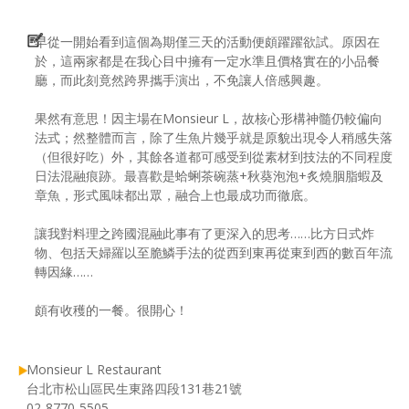
早從一開始看到這個為期僅三天的活動便頗躍躍欲試。原因在
於，這兩家都是在我心目中擁有一定水準且價格實在的小品餐
廳，而此刻竟然跨界攜手演出，不免讓人倍感興趣。
果然有意思！因主場在Monsieur L，故核心形構神髓仍較偏向
法式；然整體而言，除了生魚片幾乎就是原貌出現令人稍感失落
（但很好吃）外，其餘各道都可感受到從素材到技法的不同程度
日法混融痕跡。最喜歡是蛤蜊茶碗蒸+秋葵泡泡+炙燒胭脂蝦及
章魚，形式風味都出眾，融合上也最成功而徹底。
讓我對料理之跨國混融此事有了更深入的思考……比方日式炸
物、包括天婦羅以至脆鱗手法的從西到東再從東到西的數百年流
轉因緣……
頗有收穫的一餐。很開心！
Monsieur L Restaurant
台北市松山區民生東路四段131巷21號
02-8770-5505