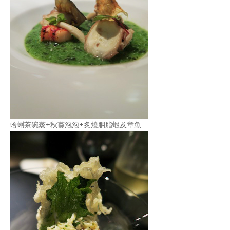
蛤蜊茶碗蒸+秋葵泡泡+炙燒胭脂蝦及章魚