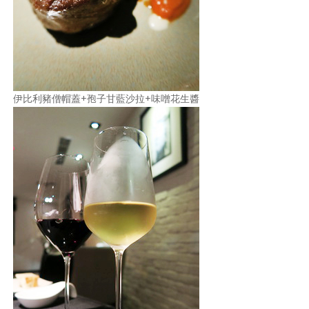
伊比利豬僧帽蓋+孢子甘藍沙拉+味噌花生醬