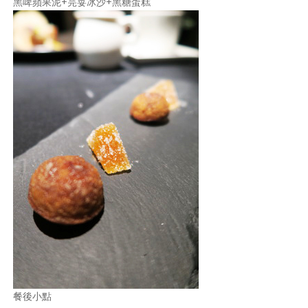
黑啤蘋果泥+芫荽冰沙+黑糖蛋糕
餐後小點