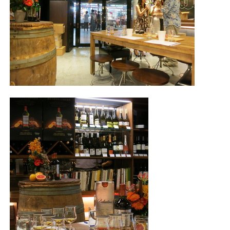
照相簿
影音區
創意出版服務
歷史區
關於Yilan
個人著作
活動實況記錄
媒體報導一覽
合作與代言
訂閱電子報