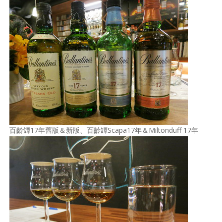
百齡罈17年舊版＆新版、百齡罈Scapa17年＆Miltonduff 17年