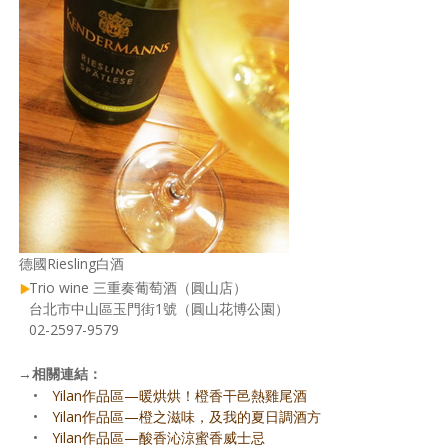
德國Riesling白酒
Trio wine 三重奏葡萄酒（圓山店）
台北市中山區玉門街1號（圓山花博公園）
02-2597-9579
→
相關連結：
•
Yilan作品區—暖烘烘！橙香干邑熱雞尾酒
•
Yilan作品區—橙之滋味，及我的夏日調酒方
•
Yilan作品區—酸香沁涼蜜香威士忌