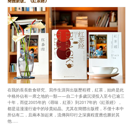
簡體新版。《紅茶經》
在我的長長飲食研究、寫作生涯與出版歷程裡，紅茶，始終是此
中格外佔有一席之地的一類——自二十多歲沉浸投入至今已逾三
十年，而從2005年的《尋味．紅茶》到2017年的《紅茶經》，
都是這漫漫行途中的珍貴結晶。尤其在簡體出版裡，不僅十本中
所佔有二，且兩本加起來，流傳與印行之深廣程度應也勝於其
他……