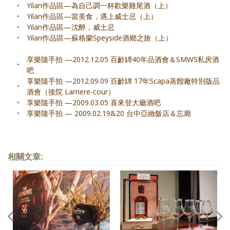
•
Yilan作品區—為自己調一杯歡樂雞尾酒（上）
•
Yilan作品區—當美食，遇上威士忌（上）
•
Yilan作品區—沈醉，威士忌
•
Yilan作品區—蘇格蘭Speyside酒鄉之旅（上）
享樂隨手拍 —2012.12.05 百齡罈40年品酒會＆SMWS私房酒
•
吧
享樂隨手拍 —2012.09.09 百齡罈 17年Scapa蒸餾廠特別版品
•
酒會（後院 Larriere-cour）
•
享樂隨手拍 —2009.03.05 喜來登大廳酒吧
•
享樂隨手拍 — 2009.02.19&20 台中亞緻飯店＆忘廊
相關文章: