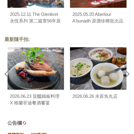
2025.12.11 The Glenlivet
2025.05.20 Aberlour
永恆系列 第二篇章56年原
Aʼbunadh 原酒珍稀批次品
酒品酩會
酩會
最新隨手拍:
2026.06.23 旨醞鐵板料理
2026.06.26 永富魚丸店
X 格蘭菲迪餐酒饗宴
公告欄