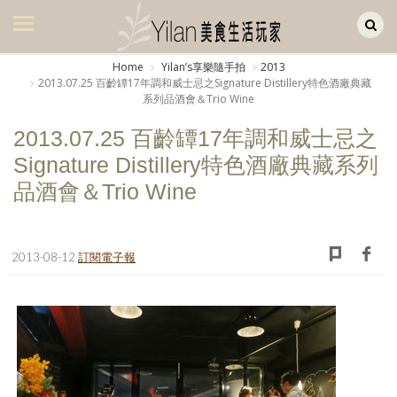
Yilan作品區
美食集
Home
Yilanʼs享樂隨手拍
2013
2013.07.25 百齡罈17年調和威士忌之Signature Distillery特色酒廠典藏
美飲集
系列品酒會＆Trio Wine
廚房集
2013.07.25 百齡罈17年調和威士忌之
Signature Distillery特色酒廠典藏系列
旅遊集
品酒會＆Trio Wine
旅遊美食集
生活風
2013-08-12
訂閱電子報
書房集
日記簿
餐桌週記
享樂隨手拍