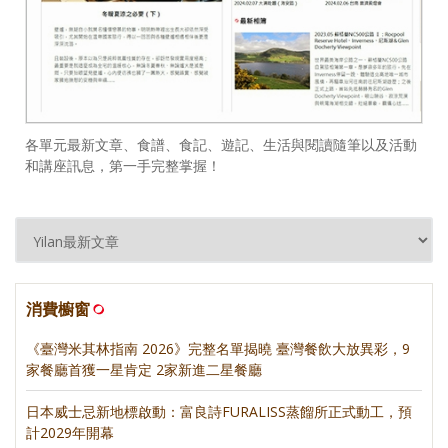
各單元最新文章、食譜、食記、遊記、生活與閱讀隨筆以及活動
和講座訊息，第一手完整掌握！
消費櫥窗
《臺灣米其林指南 2026》完整名單揭曉 臺灣餐飲大放異彩，9
家餐廳首獲一星肯定 2家新進二星餐廳
日本威士忌新地標啟動：富良詩FURALISS蒸餾所正式動工，預
計2029年開幕