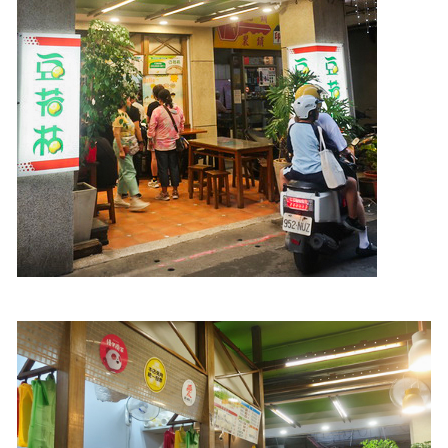
照相簿
影音區
創意出版服務
歷史區
關於Yilan
個人著作
活動實況記錄
媒體報導一覽
合作與代言
訂閱電子報