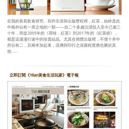
在我的長長飲食研究、寫作生涯與出版歷程裡，紅茶，始終是此
中格外佔有一席之地的一類——自二十多歲沉浸投入至今已逾三
十年，而從2005年的《尋味．紅茶》到2017年的《紅茶經》，
都是這漫漫行途中的珍貴結晶。尤其在簡體出版裡，不僅十本中
所佔有二，且兩本加起來，流傳與印行之深廣程度應也勝於其
他……
立即訂閱《Yilan美食生活玩家》電子報