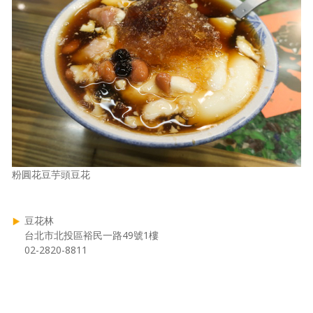
粉圓花豆芋頭豆花
豆花林
台北市北投區裕民一路49號1樓
02-2820-8811