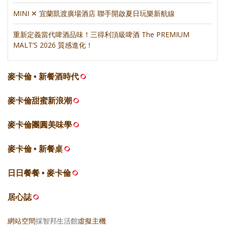
MINI ✕ 宜蘭凱渡廣場酒店 聯手開啟夏日玩樂新航線
重新定義當代啤酒品味！三得利頂級啤酒 The PREMIUM
MALT’S 2026 質感進化！
麥卡倫 • 新餐酒時代
麥卡倫甜蜜新浪潮
麥卡倫團圓美味學
麥卡倫 • 新餐桌
日日餐餐 • 麥卡倫
居心誌
網站空間
採智邦生活館
虛擬主機