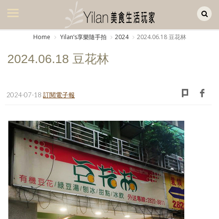
Yilan作品區
美食集
Home
Yilanʼs享樂隨手拍
2024
2024.06.18 豆花林
美飲集
2024.06.18 豆花林
廚房集
旅遊集
2024-07-18
訂閱電子報
旅遊美食集
生活風
書房集
日記簿
餐桌週記
享樂隨手拍