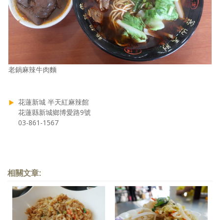
老鍋麻辣牛肉麵
花蓮新城 半天紅麻辣館
花蓮縣新城鄉博愛路9號
03-861-1567
相關文章: