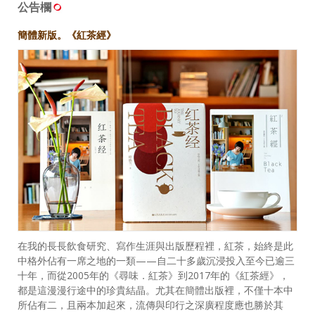
公告欄
簡體新版。《紅茶經》
在我的長長飲食研究、寫作生涯與出版歷程裡，紅茶，始終是此
中格外佔有一席之地的一類——自二十多歲沉浸投入至今已逾三
十年，而從2005年的《尋味．紅茶》到2017年的《紅茶經》，
都是這漫漫行途中的珍貴結晶。尤其在簡體出版裡，不僅十本中
所佔有二，且兩本加起來，流傳與印行之深廣程度應也勝於其