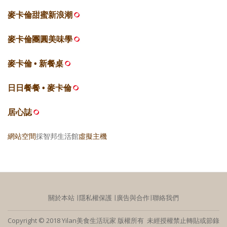
麥卡倫甜蜜新浪潮
麥卡倫團圓美味學
麥卡倫 • 新餐桌
日日餐餐 • 麥卡倫
居心誌
網站空間
採智邦生活館
虛擬主機
關於本站
∣
隱私權保護
∣
廣告與合作
∣
聯絡我們
Copyright © 2018 Yilan美食生活玩家 版權所有 未經授權禁止轉貼或節錄