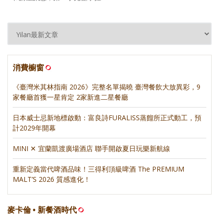
消費櫥窗
《臺灣米其林指南 2026》完整名單揭曉 臺灣餐飲大放異彩，9
家餐廳首獲一星肯定 2家新進二星餐廳
日本威士忌新地標啟動：富良詩FURALISS蒸餾所正式動工，預
計2029年開幕
MINI ✕ 宜蘭凱渡廣場酒店 聯手開啟夏日玩樂新航線
重新定義當代啤酒品味！三得利頂級啤酒 The PREMIUM
MALT’S 2026 質感進化！
麥卡倫 • 新餐酒時代