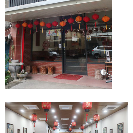
照相簿
影音區
創意出版服務
歷史區
關於Yilan
個人著作
活動實況記錄
媒體報導一覽
合作與代言
訂閱電子報