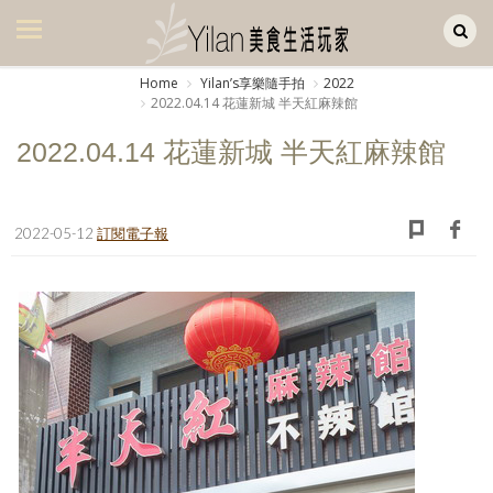
Yilan作品區
美食集
Home
Yilanʼs享樂隨手拍
2022
2022.04.14 花蓮新城 半天紅麻辣館
美飲集
2022.04.14 花蓮新城 半天紅麻辣館
廚房集
旅遊集
2022-05-12
訂閱電子報
旅遊美食集
生活風
書房集
日記簿
餐桌週記
享樂隨手拍