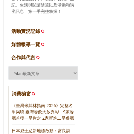
記、生活與閱讀隨筆以及活動和講
座訊息，第一手完整掌握！
活動實況記錄
媒體報導一覽
合作與代言
消費櫥窗
《臺灣米其林指南 2026》完整名
單揭曉 臺灣餐飲大放異彩，9家餐
廳首獲一星肯定 2家新進二星餐廳
日本威士忌新地標啟動：富良詩