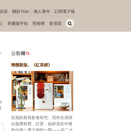
史區
關於Yilan
個人著作
訂閱電子報
記
享樂隨手拍
照相簿
影音區
〉
一
公告欄
簡體新版。《紅茶經》
夠
及
在我的長長飲食研究、寫作生涯與
出版歷程裡，紅茶，始終是此中格
外佔有一席之地的一類——自二十