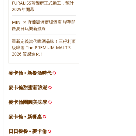
FURALISS蒸餾所正式動工，預計
2029年開幕
MINI ✕ 宜蘭凱渡廣場酒店 聯手開
啟夏日玩樂新航線
重新定義當代啤酒品味！三得利頂
級啤酒 The PREMIUM MALT’S
2026 質感進化！
麥卡倫 • 新餐酒時代
麥卡倫甜蜜新浪潮
麥卡倫團圓美味學
麥卡倫 • 新餐桌
日日餐餐 • 麥卡倫