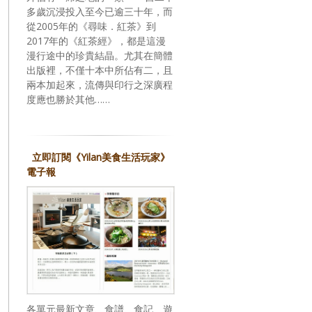
多歲沉浸投入至今已逾三十年，而
從2005年的《尋味．紅茶》到
2017年的《紅茶經》，都是這漫
漫行途中的珍貴結晶。尤其在簡體
出版裡，不僅十本中所佔有二，且
兩本加起來，流傳與印行之深廣程
度應也勝於其他……
立即訂閱《Yilan美食生活玩家》
電子報
各單元最新文章、食譜、食記、遊