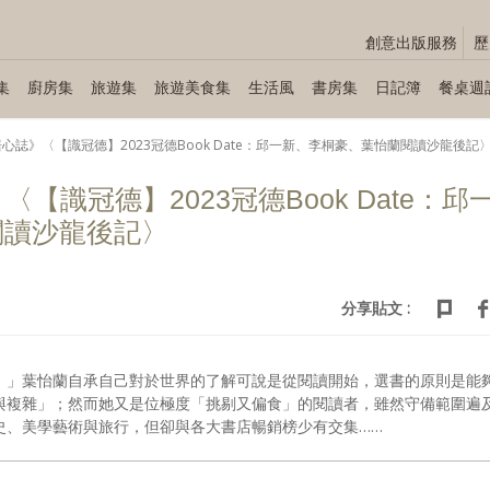
創意出版服務
歷
集
廚房集
旅遊集
旅遊美食集
生活風
書房集
日記簿
餐桌週
17《居心誌》〈【識冠德】2023冠德Book Date：邱一新、李桐豪、葉怡蘭閱讀沙龍後記
誌》〈【識冠德】2023冠德Book Date：邱
閱讀沙龍後記〉
分享貼文 :
。」葉怡蘭自承自己對於世界的了解可說是從閱讀開始，選書的原則是能
與複雜」；然而她又是位極度「挑剔又偏食」的閱讀者，雖然守備範圍遍
史、美學藝術與旅行，但卻與各大書店暢銷榜少有交集……