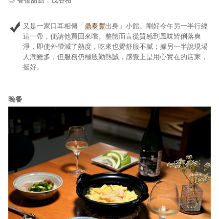
又是一家口耳相傳「
鼎泰豐
出身」小館。剛好今午另一半行經
這一帶，便請他買回來嚐。整體而言從質感到風味皆俐落爽
淨，即使外帶減了熱度，吃來也覺舒服不膩；據另一半說現場
人潮雖多，但服務仍極殷勤熱誠，感覺上是用心實在的店家，
挺好。
晚餐