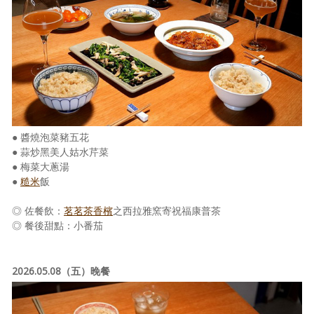
照相簿
影音區
創意出版服務
歷史區
關於Yilan
● 醬燒泡菜豬五花
● 蒜炒黑美人姑水芹菜
個人著作
● 梅菜大蔥湯
●
糙米
飯
活動實況記錄
◎ 佐餐飲：
茗茗茶香檳
之西拉雅窯寄祝福康普茶
媒體報導一覽
◎ 餐後甜點：小番茄
合作與代言
2026.05.08（五）晚餐
訂閱電子報