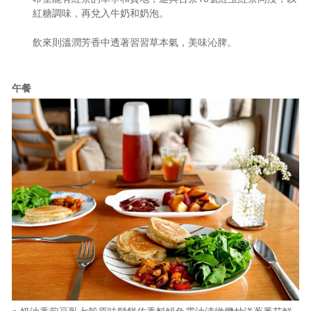
紅糖調味，再兌入牛奶和奶泡。
飲來則溫潤芳香中透著習習草本氣，美味沁脾。
午餐