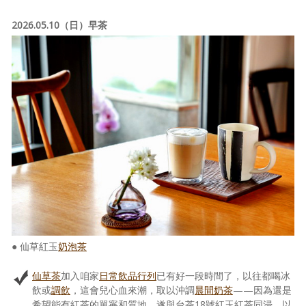
2026.05.10（日）早茶
● 仙草紅玉
奶泡茶
仙草茶
加入咱家
日常飲品行列
已有好一段時間了，以往都喝冰
飲或
調飲
，這會兒心血來潮，取以沖調
晨間奶茶
——因為還是
希望能有紅茶的單寧和質地，遂與台茶18號紅玉紅茶同浸，以