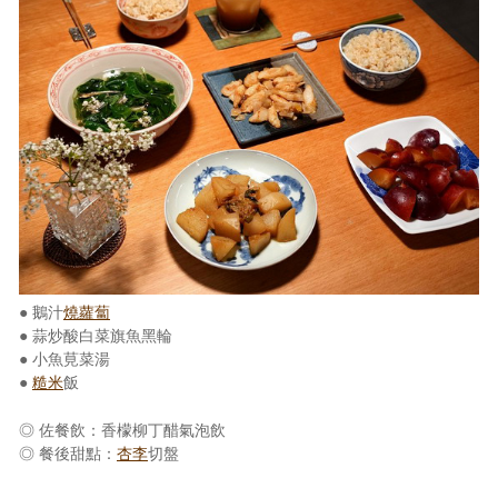
● 鵝汁
燒蘿蔔
● 蒜炒酸白菜旗魚黑輪
● 小魚莧菜湯
●
糙米
飯
◎ 佐餐飲：香檬柳丁醋氣泡飲
◎ 餐後甜點：
杏李
切盤