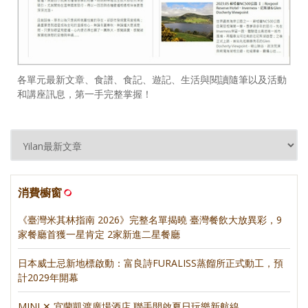
各單元最新文章、食譜、食記、遊記、生活與閱讀隨筆以及活動
和講座訊息，第一手完整掌握！
消費櫥窗
《臺灣米其林指南 2026》完整名單揭曉 臺灣餐飲大放異彩，9
家餐廳首獲一星肯定 2家新進二星餐廳
日本威士忌新地標啟動：富良詩FURALISS蒸餾所正式動工，預
計2029年開幕
MINI ✕ 宜蘭凱渡廣場酒店 聯手開啟夏日玩樂新航線