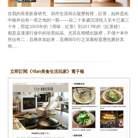
在我的長長飲食研究、寫作生涯與出版歷程裡，紅茶，始終是此
中格外佔有一席之地的一類——自二十多歲沉浸投入至今已逾三
十年，而從2005年的《尋味．紅茶》到2017年的《紅茶經》，
都是這漫漫行途中的珍貴結晶。尤其在簡體出版裡，不僅十本中
所佔有二，且兩本加起來，流傳與印行之深廣程度應也勝於其
他……
立即訂閱《Yilan美食生活玩家》電子報