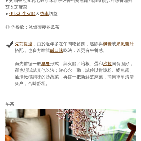
● 奶油香煎豆乳七穀原味鬆餅佐香料鯷魚露油漬橄欖炒洋蔥番茄鮮
菇＆芝麻菜
●
伊比利生火腿
＆
杏李
切盤
◎ 佐餐飲：冰鎮蕎麥冬瓜茶
先前提過
，由於近年多在午間吃鬆餅，遂除與
楓糖
或
果風醬汁
搭配，也多方嚐試
鹹口味
吃法，以更有午餐感。
而先前循一般
早餐
形式，與火腿／培根、蛋和
沙拉
同食固好，
卻也想試試其他吃法；遂心念一動，試佐以肯瓊粉、鯷魚露、
油漬橄欖調味的炒蔬菜，再搭一把新鮮芝麻葉，簡簡單單清清
爽爽，合味舒坦。
午茶