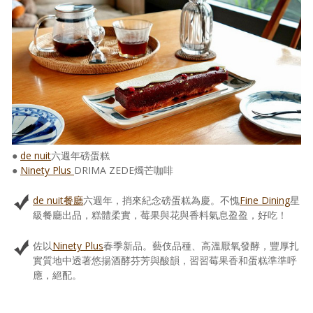
●
de nuit
六週年磅蛋糕
●
Ninety Plus
DRIMA ZEDE燭芒咖啡
de nuit餐廳
六週年，捎來紀念磅蛋糕為慶。不愧
Fine Dining
星
級餐廳出品，糕體柔實，莓果與花與香料氣息盈盈，好吃！
佐以
Ninety Plus
春季新品。藝伎品種、高溫厭氧發酵，豐厚扎
實質地中透著悠揚酒酵芬芳與酸韻，習習莓果香和蛋糕準準呼
應，絕配。