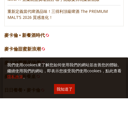
重新定義當代啤酒品味！三得利頂級啤酒 The PREMIUM
MALT’S 2026 質感進化！
麥卡倫 • 新餐酒時代
麥卡倫甜蜜新浪潮
麥卡倫團圓美味學
我們使用cookies來了解您如何使用我們的網站並改善您的體驗。
繼續使用我們的網站，即表示您接受我們使用cookies，點此查看
麥卡倫 • 新餐桌
隱私政策
。
我知道了
日日餐餐 • 麥卡倫
居心誌
網站空間
採智邦生活館
虛擬主機