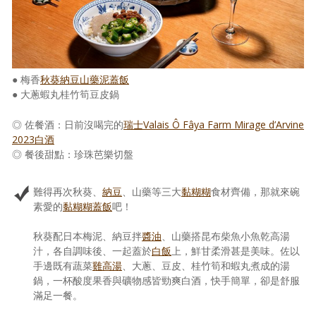
● 梅香
秋葵納豆山藥泥蓋飯
● 大蔥蝦丸桂竹筍豆皮鍋
◎ 佐餐酒：日前沒喝完的
瑞士Valais Ô Fâya Farm Mirage d’Arvine
2023白酒
◎ 餐後甜點：珍珠芭樂切盤
難得再次秋葵、
納豆
、山藥等三大
黏糊糊
食材齊備，那就來碗
素愛的
黏糊糊蓋飯
吧！
秋葵配日本梅泥、納豆拌
醬油
、山藥搭昆布柴魚小魚乾高湯
汁，各自調味後、一起蓋於
白飯
上，鮮甘柔滑甚是美味。佐以
手邊既有蔬菜
雞高湯
、大蔥、豆皮、桂竹筍和蝦丸煮成的湯
鍋，一杯酸度果香與礦物感皆勁爽白酒，快手簡單，卻是舒服
滿足一餐。