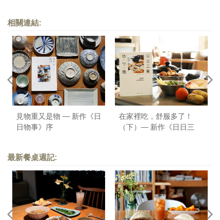
相關連結:
見物重又是物 — 新作《日
在家裡吃，舒服多了！
日物事》序
（下）— 新作《日日三
餐，早 ‧ 午 ‧ 晚》序
最新餐桌週記: