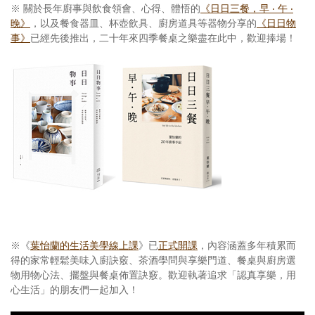
※ 關於長年廚事與飲食領會、心得、體悟的
《日日三餐，早 ‧ 午 ‧
晚》
，以及餐食器皿、杯壺飲具、廚房道具等器物分享的
《日日物
事》
已經先後推出，二十年來四季餐桌之樂盡在此中，歡迎捧場！
※《
葉怡蘭的生活美學線上課
》已
正式開課
，內容涵蓋多年積累而
得的家常輕鬆美味入廚訣竅、茶酒學問與享樂門道、餐桌與廚房選
物用物心法、擺盤與餐桌佈置訣竅。歡迎執著追求「認真享樂，用
心生活」的朋友們一起加入！