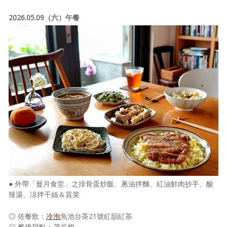
2026.05.09（六）午餐
● 外帶「蘴月食堂」之排骨蛋炒飯、蔥油拌麵、紅油鮮肉抄手、酸
辣湯、涼拌干絲＆貢菜
◎ 佐餐飲：
冷泡
魚池台茶21號紅韻紅茶
◎ 餐後甜點：茂谷柑