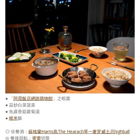
● 「
阿霞飯店網路購物館
」之蝦棗
● 蒜炒白菜菠菜
● 魚露香菇蘿蔔湯
●
糙米
飯
◎ 佐餐酒：
蘇格蘭Harris島The Hearach單一麥芽威士忌
highball
◎ 餐後甜點：
蜜棗
切盤