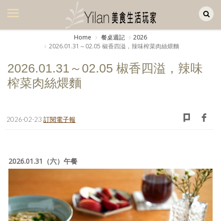
Yilan作品區
美食集
Home
餐桌週記
2026
2026.01.31～02.05 椒香四溢，辣味榨菜肉絲煨麵
美飲集
2026.01.31～02.05 椒香四溢，辣味
廚房集
榨菜肉絲煨麵
旅遊集
旅遊美食集
2026-02-23
訂閱電子報
生活風
書房集
2026.01.31（六）午餐
日記簿
餐桌週記
享樂隨手拍