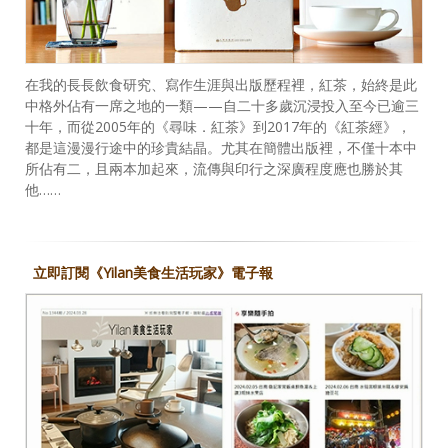
在我的長長飲食研究、寫作生涯與出版歷程裡，紅茶，始終是此
中格外佔有一席之地的一類——自二十多歲沉浸投入至今已逾三
十年，而從2005年的《尋味．紅茶》到2017年的《紅茶經》，
都是這漫漫行途中的珍貴結晶。尤其在簡體出版裡，不僅十本中
所佔有二，且兩本加起來，流傳與印行之深廣程度應也勝於其
他……
立即訂閱《Yilan美食生活玩家》電子報