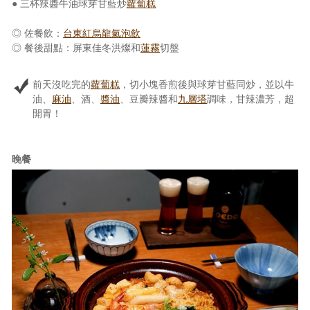
● 三杯辣醬牛油球芽甘藍炒
蘿蔔糕
◎ 佐餐飲：
台東紅烏龍氣泡飲
◎ 餐後甜點：屏東佳冬洪燦和
蓮霧
切盤
前天沒吃完的
蘿蔔糕
，切小塊香煎後與球芽甘藍同炒，並以牛
油、
麻油
、酒、
醬油
、豆瓣辣醬和
九層塔
調味，甘辣濃芳，超
開胃！
晚餐