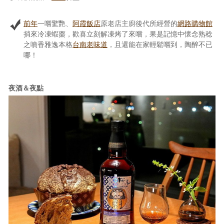
前年
一嚐驚艷、
阿霞飯店
原老店主廚後代所經營的
網路購物館
捎來冷凍蝦棗，歡喜立刻解凍烤了來嚐，果是記憶中懷念熟稔
之噴香雅逸本格
台南老味道
，且還能在家輕鬆嚐到，陶醉不已
哪！
夜酒＆夜點