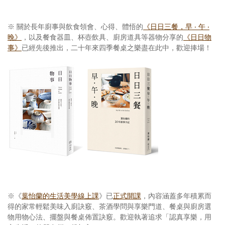
※ 關於長年廚事與飲食領會、心得、體悟的
《日日三餐，早 ‧ 午 ‧
晚》
，以及餐食器皿、杯壺飲具、廚房道具等器物分享的
《日日物
事》
已經先後推出，二十年來四季餐桌之樂盡在此中，歡迎捧場！
※《
葉怡蘭的生活美學線上課
》已
正式開課
，內容涵蓋多年積累而
得的家常輕鬆美味入廚訣竅、茶酒學問與享樂門道、餐桌與廚房選
物用物心法、擺盤與餐桌佈置訣竅。歡迎執著追求「認真享樂，用