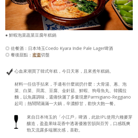
● 鮮蝦泡菜蔬菜豆腐年糕鍋
◎ 佐餐酒：日本埼玉Coedo Kyara Indie Pale Lager啤酒
◎ 餐後甜點：
蜜棗
切盤
心血來潮買了韓式年糕，今日天寒，且來煮年糕鍋。
材料一任信手拈來，手邊有什麼就扔什麼：大骨湯、蔥、泡
菜、白菜、茼蒿、豆腐、金針菇、鮮蝦、狗母魚丸、韓國拉
麵，以魚露調味，還痛快灑了多量現磨Parmigiano-Reggiano
起司；熱鬧鬧滿滿一大鍋，辛濃醇甘，歡快大飽一餐。
來自日本埼玉的「小江戶」啤酒，此款IPL使用六種麥芽
釀造，盈盈果味花香中透著優雅苦韻與芬芳，口感既爽
勁又流露多端層次感，喜歡。