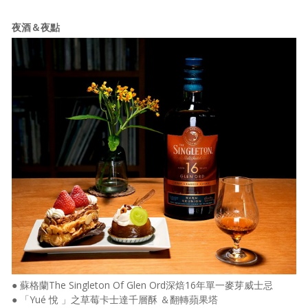
夜酒＆夜點
● 蘇格蘭The Singleton Of Glen Ord深焙16年單一麥芽威士忌
● 「Yué 悅 」之草莓卡士達千層酥 ＆翻轉蘋果塔