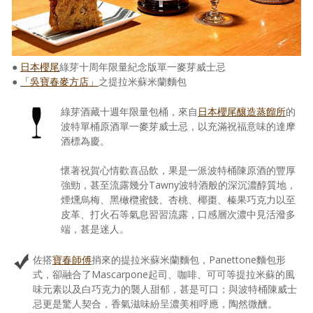
●
日本櫻尾
綠芽十周年限量紀念版單一麥芽威士忌
●
「吳寶春麥方店」
之提拉米蘇米蘭麵包
綠芽酒藏十週年限量包桶，來自
日本櫻尾釀造蒸餾所
的
波特單桶原酒單一麥芽威士忌，以充滿祝福意味的達摩
酒標為慶。
懷著祝賀心情歡喜品飲，果是一派波特桶陳原酒的豐厚
強勁，甚至流露幾分Tawny波特酒般的深沉濃醇質地，
煙燻烏梅、黑橄欖蜜餞、杏桃、椰棗、榛果巧克力以至
皮革、打火石等氣息習習流露，口感層次濃中見活潑多
端，甚是迷人。
佐搭
寶春師傅
捎來的提拉米蘇米蘭麵包，Panettone麵包形
式，卻融合了Mascarpone起司、咖啡、可可等提拉米蘇的風
味元素以及白巧克力的襲人甜郁，甚是可口；與波特桶陳威士
忌更是驚人契合，香氣滋味紛呈濃美相呼應，陶然微醺。