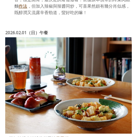
麵
作法
，但加入辣椒與辣醬同炒，可喜果然頗有幾分肖似感，
既醇潤又流露辛香勁道，蠻好吃的嘛！
2026.02.01（日）午餐