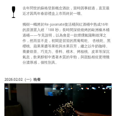
去年問世的蘇格登新概念酒款，當時因事錯過，直至最
近才因馬年春節禮盒上市而終於一嚐。
獨樹一幟將於Re-juvanate復活桶與紅酒桶中熟成16年
的原酒置入經「188 秒」長時間深焙燒烤的歐洲橡木桶
過桶——乍見說明，以為會是一款煙燻氣陽剛雄渾之
作，然而並不是，初聞是習習的黑葡萄乾、 杏桃乾、黑
櫻桃、蘋果果醬等果乾與水果芬芳，繼之以牛奶咖啡、
蕎麥焙茶、巧克力、香料、檀木、烤核桃、皮革等深沉
氣息，飲來醇郁中透著木質的辛勁，與甜點相佐更增幾
分濃厚感，個性別具。
2026.02.02（一）晚餐