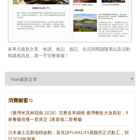
各單元最新文章、食譜、食記、遊記、生活與閱讀隨筆以及活動
和講座訊息，第一手完整掌握！
消費櫥窗
《臺灣米其林指南 2026》完整名單揭曉 臺灣餐飲大放異彩，9
家餐廳首獲一星肯定 2家新進二星餐廳
日本威士忌新地標啟動：富良詩FURALISS蒸餾所正式動工，預
計2029年開幕