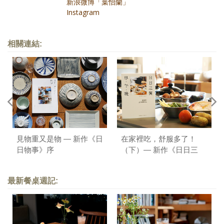
每日餐桌分享：
新浪微博「葉怡蘭」
每日餐桌分享：
Instagram
相關連結:
見物重又是物 — 新作《日
在家裡吃，舒服多了！
日物事》序
（下）— 新作《日日三
餐，早 ‧ 午 ‧ 晚》序
最新餐桌週記: