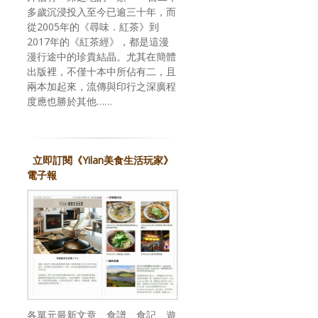
多歲沉浸投入至今已逾三十年，而
從2005年的《尋味．紅茶》到
2017年的《紅茶經》，都是這漫
漫行途中的珍貴結晶。尤其在簡體
出版裡，不僅十本中所佔有二，且
兩本加起來，流傳與印行之深廣程
度應也勝於其他……
立即訂閱《Yilan美食生活玩家》
電子報
各單元最新文章、食譜、食記、遊