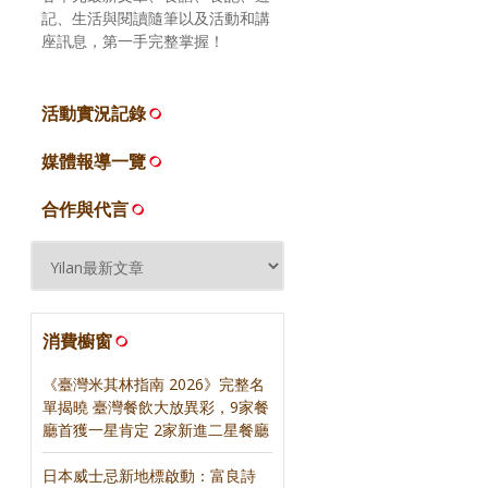
記、生活與閱讀隨筆以及活動和講
座訊息，第一手完整掌握！
活動實況記錄
媒體報導一覽
合作與代言
消費櫥窗
《臺灣米其林指南 2026》完整名
單揭曉 臺灣餐飲大放異彩，9家餐
廳首獲一星肯定 2家新進二星餐廳
日本威士忌新地標啟動：富良詩