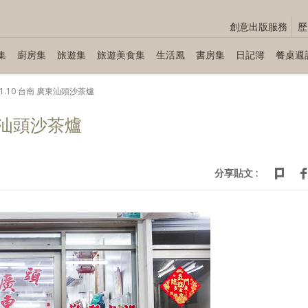
創意出版服務
歷
集
廚房集
旅遊集
旅遊美食集
生活風
書房集
日記簿
餐桌週
.11.10 台南 廣東汕頭沙茶爐
廣東汕頭沙茶爐
分享貼文 :