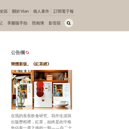
史區
關於Yilan
個人著作
訂閱電子報
記
享樂隨手拍
照相簿
影音區
公告欄
簡體新版。《紅茶經》
在我的長長飲食研究、寫作生涯與
出版歷程裡，紅茶，始終是此中格
外佔有一席之地的一類——自二十