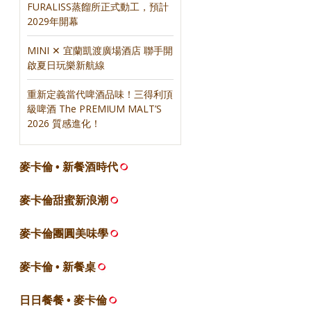
FURALISS蒸餾所正式動工，預計
2029年開幕
MINI ✕ 宜蘭凱渡廣場酒店 聯手開
啟夏日玩樂新航線
重新定義當代啤酒品味！三得利頂
級啤酒 The PREMIUM MALT’S
2026 質感進化！
麥卡倫 • 新餐酒時代
麥卡倫甜蜜新浪潮
麥卡倫團圓美味學
麥卡倫 • 新餐桌
日日餐餐 • 麥卡倫