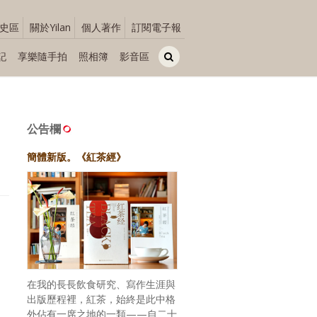
史區
關於Yilan
個人著作
訂閱電子報
記
享樂隨手拍
照相簿
影音區
公告欄
簡體新版。《紅茶經》
在我的長長飲食研究、寫作生涯與
出版歷程裡，紅茶，始終是此中格
外佔有一席之地的一類——自二十