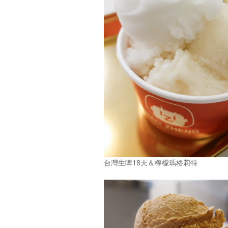
台灣生啤18天＆檸檬瑪格莉特