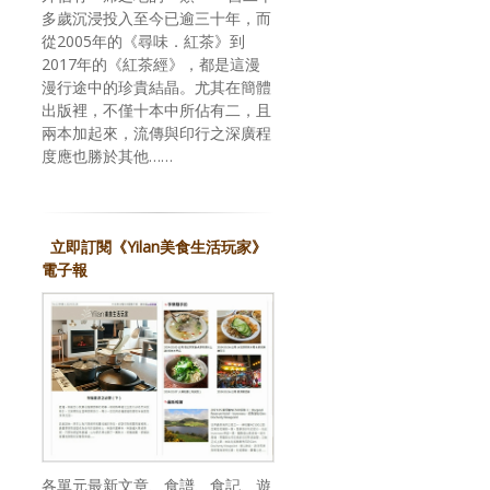
多歲沉浸投入至今已逾三十年，而
從2005年的《尋味．紅茶》到
2017年的《紅茶經》，都是這漫
漫行途中的珍貴結晶。尤其在簡體
出版裡，不僅十本中所佔有二，且
兩本加起來，流傳與印行之深廣程
度應也勝於其他……
立即訂閱《Yilan美食生活玩家》
電子報
各單元最新文章、食譜、食記、遊