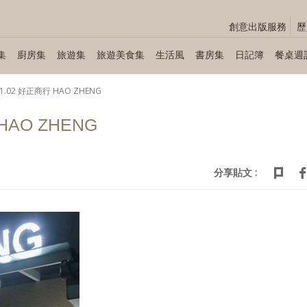
創意出版服務
歷
集
廚房集
旅遊集
旅遊美食集
生活風
書房集
日記簿
餐桌週
11.02 好正商行 HAO ZHENG
 HAO ZHENG
分享貼文 :