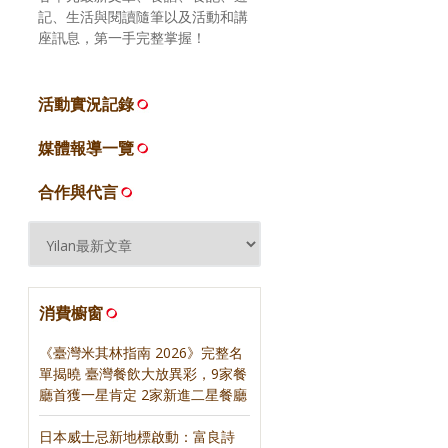
記、生活與閱讀隨筆以及活動和講
座訊息，第一手完整掌握！
活動實況記錄
媒體報導一覽
合作與代言
消費櫥窗
《臺灣米其林指南 2026》完整名
單揭曉 臺灣餐飲大放異彩，9家餐
廳首獲一星肯定 2家新進二星餐廳
日本威士忌新地標啟動：富良詩