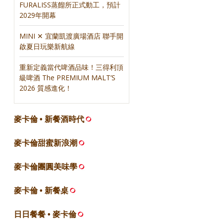
FURALISS蒸餾所正式動工，預計
2029年開幕
MINI ✕ 宜蘭凱渡廣場酒店 聯手開
啟夏日玩樂新航線
重新定義當代啤酒品味！三得利頂
級啤酒 The PREMIUM MALT’S
2026 質感進化！
麥卡倫 • 新餐酒時代
麥卡倫甜蜜新浪潮
麥卡倫團圓美味學
麥卡倫 • 新餐桌
日日餐餐 • 麥卡倫