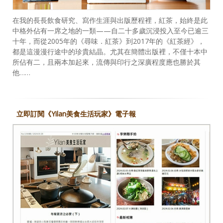
在我的長長飲食研究、寫作生涯與出版歷程裡，紅茶，始終是此
中格外佔有一席之地的一類——自二十多歲沉浸投入至今已逾三
十年，而從2005年的《尋味．紅茶》到2017年的《紅茶經》，
都是這漫漫行途中的珍貴結晶。尤其在簡體出版裡，不僅十本中
所佔有二，且兩本加起來，流傳與印行之深廣程度應也勝於其
他……
立即訂閱《Yilan美食生活玩家》電子報