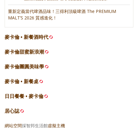
重新定義當代啤酒品味！三得利頂級啤酒 The PREMIUM
MALT’S 2026 質感進化！
麥卡倫 • 新餐酒時代
麥卡倫甜蜜新浪潮
麥卡倫團圓美味學
麥卡倫 • 新餐桌
日日餐餐 • 麥卡倫
居心誌
網站空間
採智邦生活館
虛擬主機