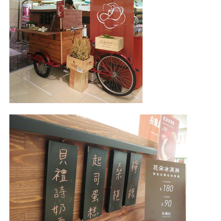
照相簿
影音區
創意出版服務
歷史區
關於Yilan
個人著作
活動實況記錄
媒體報導一覽
合作與代言
訂閱電子報