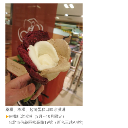
桑椹、檸檬、起司蛋糕口味冰淇淋
在欉紅冰淇淋（9月∼10月限定）
台北市信義區松高路19號（新光三越A4館）