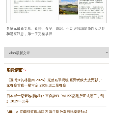
各單元最新文章、食譜、食記、遊記、生活與閱讀隨筆以及活動
和講座訊息，第一手完整掌握！
消費櫥窗
《臺灣米其林指南 2026》完整名單揭曉 臺灣餐飲大放異彩，9
家餐廳首獲一星肯定 2家新進二星餐廳
日本威士忌新地標啟動：富良詩FURALISS蒸餾所正式動工，預
計2029年開幕
MINI ✕ 宜蘭凱渡廣場酒店 聯手開啟夏日玩樂新航線