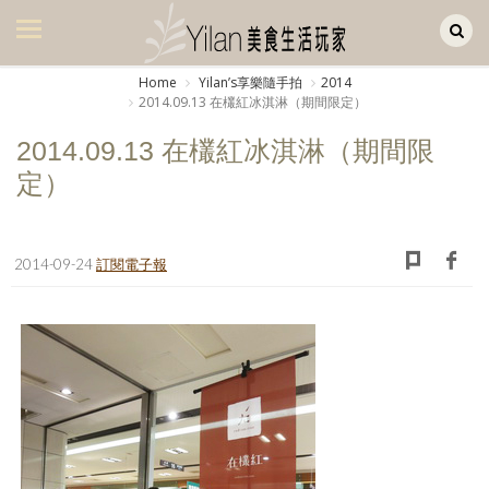
Yilan作品區
美食集
Home
Yilanʼs享樂隨手拍
2014
2014.09.13 在欉紅冰淇淋（期間限定）
美飲集
2014.09.13 在欉紅冰淇淋（期間限
廚房集
定）
旅遊集
旅遊美食集
2014-09-24
訂閱電子報
生活風
書房集
日記簿
餐桌週記
享樂隨手拍