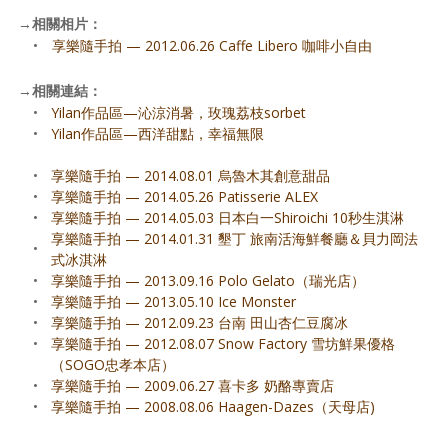
→
相關相片：
•
享樂隨手拍 — 2012.06.26 Caffe Libero 咖啡小自由
→
相關連結：
•
Yilan作品區—沁涼消暑，玫瑰荔枝sorbet
•
Yilan作品區—西洋甜點，幸福無限
•
享樂隨手拍 — 2014.08.01 烏魯木其創意甜品
•
享樂隨手拍 — 2014.05.26 Patisserie ALEX
•
享樂隨手拍 — 2014.05.03 日本白一Shiroichi 10秒生淇淋
享樂隨手拍 — 2014.01.31 墾丁 旅南活海鮮餐廳＆貝力岡法
•
式冰淇淋
•
享樂隨手拍 — 2013.09.16 Polo Gelato（瑞光店）
•
享樂隨手拍 — 2013.05.10 Ice Monster
•
享樂隨手拍 — 2012.09.23 台南 田山杏仁豆腐冰
•
享樂隨手拍 — 2012.08.07 Snow Factory 雪坊鮮果優格
（SOGO忠孝本店）
•
享樂隨手拍 — 2009.06.27 喜卡多 奶酪專賣店
•
享樂隨手拍 — 2008.08.06 Haagen-Dazes（天母店)