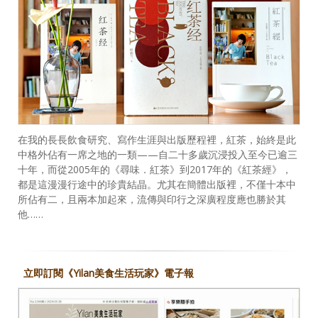
在我的長長飲食研究、寫作生涯與出版歷程裡，紅茶，始終是此
中格外佔有一席之地的一類——自二十多歲沉浸投入至今已逾三
十年，而從2005年的《尋味．紅茶》到2017年的《紅茶經》，
都是這漫漫行途中的珍貴結晶。尤其在簡體出版裡，不僅十本中
所佔有二，且兩本加起來，流傳與印行之深廣程度應也勝於其
他……
立即訂閱《Yilan美食生活玩家》電子報