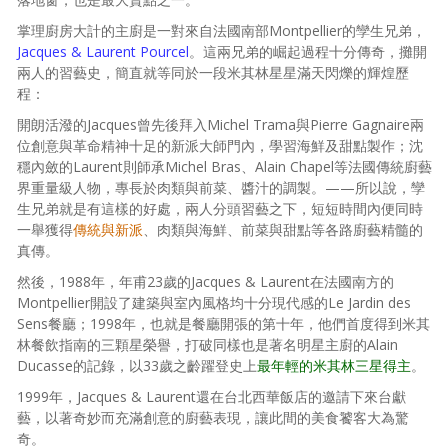
掌理廚房大計的主廚是一對來自法國南部Montpellier的孿生兄弟，
Jacques & Laurent Pourcel
。這兩兄弟的崛起過程十分傳奇，攤開
兩人的習藝史，簡直就等同於一段米其林星星滿天閃爍的輝煌歷
程：
開朗活潑的Jacques曾先後拜入Michel Trama與Pierre Gagnaire兩
位創意與革命精神十足的新派大師門內，學習海鮮及甜點製作；沈
穩內斂的Laurent則師承Michel Bras、Alain Chapel等法國傳統廚藝
界重量級人物，專長於肉類與前菜、醬汁的調製。——所以說，孿
生兄弟就是有這樣的好處，兩人分頭習藝之下，短短時間內便同時
一舉獲得
傳統與新派
、肉類與海鮮、前菜與甜點等各路廚藝精髓的
真傳。
然後，1988年，年甫23歲的Jacques & Laurent在法國南方的
Montpellier開設了建築與室內風格均十分現代感的Le Jardin des
Sens餐廳；1998年，也就是餐廳開張的第十年，他們首度得到米其
林餐飲指南的三顆星榮譽，打破同樣也是著名明星主廚的Alain
Ducasse的記錄，以33歲之齡躍登史上
最年輕的米其林三星得主
。
1999年，Jacques & Laurent還在台北西華飯店的邀請下來台獻
藝，以著奇妙而充滿創意的廚藝表現，讓此間的美食饕客大為驚
奇。