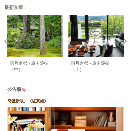
最新文章 :
雨月京都 • 旅中隨帖
雨月京都 • 旅中隨帖
（中）
（上）
公告欄
簡體新版。《紅茶經》