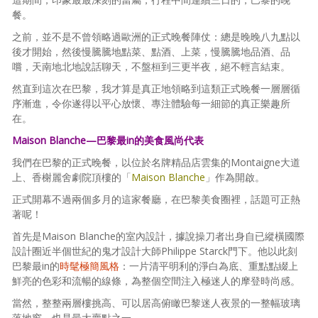
餐。
之前，並不是不曾領略過歐洲的正式晚餐陣仗：總是晚晚八九點以
後才開始，然後慢騰騰地點菜、點酒、上菜，慢騰騰地品酒、品
嚐，天南地北地說話聊天，不盤桓到三更半夜，絕不輕言結束。
然直到這次在巴黎，我才算是真正地領略到這類正式晚餐一層層循
序漸進，令你遂得以平心放懷、專注體驗每一細節的真正樂趣所
在。
Maison Blanche
—巴黎最in的美食風尚代表
我們在巴黎的正式晚餐，以位於名牌精品店雲集的Montaigne大道
上、香榭麗舍劇院頂樓的「
Maison Blanche
」作為開啟。
正式開幕不過兩個多月的這家餐廳，在巴黎美食圈裡，話題可正熱
著呢！
首先是Maison Blanche的室內設計，據說操刀者出身自已縱橫國際
設計圈近半個世紀的鬼才設計大師Philippe Starck門下。他以此刻
巴黎最in的
時髦極簡風格
：一片清平明利的淨白為底、重點點綴上
鮮亮的色彩和流暢的線條，為整個空間注入極迷人的摩登時尚感。
當然，整整兩層樓挑高、可以居高俯瞰巴黎迷人夜景的一整幅玻璃
落地窗，也是最大賣點之一。