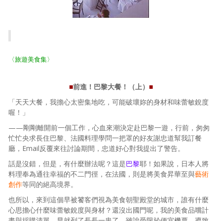
照相簿
影音區
創意出版服務
〈旅遊美食集〉
歷史區
■
前進！巴黎大餐！（上）
■
關於Yilan
「天天大餐，我擔心太密集地吃，可能破壞妳的身材和味蕾敏銳度
個人著作
喔！」
——剛剛離開前一個工作，心血來潮決定赴巴黎一遊，行前，匆匆
活動實況記錄
忙忙央求長住巴黎、法國料理學問一把罩的好友謝忠道幫我訂餐
廳，Email反覆來往討論期間，忠道好心對我提出了警告。
媒體報導一覽
話是沒錯，但是，有什麼辦法呢？這是
巴黎
耶！如果說，日本人將
合作與代言
料理奉為通往幸福的不二門徑，在法國，則是將美食昇華至與
藝術
創作
等同的絕高境界。
訂閱電子報
也所以，來到這個早被饕客們視為美食朝聖殿堂的城市，誰有什麼
心思擔心什麼味蕾敏銳度與身材？還沒出國門呢，我的美食品嚐計
畫與採購清單，早就列了長長一串了。雖說受限於便宜機票，導致