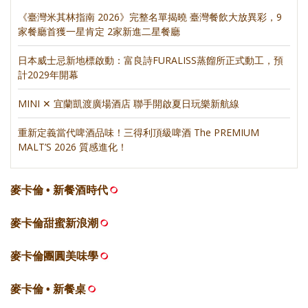
《臺灣米其林指南 2026》完整名單揭曉 臺灣餐飲大放異彩，9
家餐廳首獲一星肯定 2家新進二星餐廳
日本威士忌新地標啟動：富良詩FURALISS蒸餾所正式動工，預
計2029年開幕
MINI ✕ 宜蘭凱渡廣場酒店 聯手開啟夏日玩樂新航線
重新定義當代啤酒品味！三得利頂級啤酒 The PREMIUM
MALT’S 2026 質感進化！
麥卡倫 • 新餐酒時代
麥卡倫甜蜜新浪潮
麥卡倫團圓美味學
麥卡倫 • 新餐桌