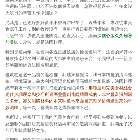
停留時間有限，但若不狂吃個幾天幾夜，怎對得起過去一年多來沒
天沒日的辛苦工作攢錢呢？
尤其是，已經好多好多年不曾再訪巴黎了。近些年來，專注從事美
食寫作工作，別的收穫沒有，單單把胃口養得刁鑽挑剔麻煩無比，
而這中間，少數真正能夠從舌齒直入我心，繼而
深鏤心版久久難忘
的美味
，常常，就是法國料理。
特別是這兩年，在國內各五星級飯店的輪番邀約下，法國的米其林
餐飲指南裡名列三星級的大師級主廚紛紛來台，令我得以一一親身
領略體驗經典法國名廚風範。
也就在這逐一品嚐的過程裡，我越來越覺得，和日本料裡的清簡纖
細、禪境深遠，義大利料理陽光般的明亮繽紛大相逕庭，法國料理
總帶有著一種非常精工打造的優雅細緻感；
那種運用完美食材結合
絕佳烹調理念和技巧所層層疊疊創造醞釀而成的，非常豐富深刻層
次多元、卻又能將材料的本來味道本來面目完整保留傳達出來的奇
妙滋味
，每一次，都讓我為之震懾傾倒不已。
也所以，密密訂下了我的巴黎美食行程，從早餐到午餐到晚餐，以
及無數的甜點店茶葉店食材店與市場的造訪採購計畫，我開始了我
的巴黎味蕾體驗之旅。
這期間，印象最最深刻的當屬，行程中間連續三日的，巴黎的晚