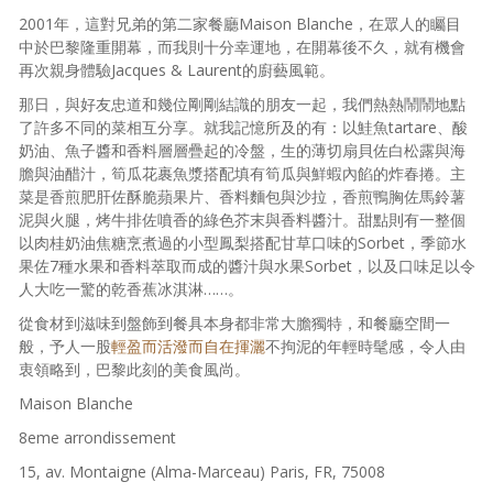
2001年，這對兄弟的第二家餐廳Maison Blanche，在眾人的矚目
中於巴黎隆重開幕，而我則十分幸運地，在開幕後不久，就有機會
再次親身體驗Jacques & Laurent的廚藝風範。
那日，與好友忠道和幾位剛剛結識的朋友一起，我們熱熱鬧鬧地點
了許多不同的菜相互分享。就我記憶所及的有：以鮭魚tartare、酸
奶油、魚子醬和香料層層疊起的冷盤，生的薄切扇貝佐白松露與海
膽與油醋汁，筍瓜花裹魚漿搭配填有筍瓜與鮮蝦內餡的炸春捲。主
菜是香煎肥肝佐酥脆蘋果片、香料麵包與沙拉，香煎鴨胸佐馬鈴薯
泥與火腿，烤牛排佐噴香的綠色芥末與香料醬汁。甜點則有一整個
以肉桂奶油焦糖烹煮過的小型鳳梨搭配甘草口味的Sorbet，季節水
果佐7種水果和香料萃取而成的醬汁與水果Sorbet，以及口味足以令
人大吃一驚的乾香蕉冰淇淋……。
從食材到滋味到盤飾到餐具本身都非常大膽獨特，和餐廳空間一
般，予人一股
輕盈而活潑而自在揮灑
不拘泥的年輕時髦感，令人由
衷領略到，巴黎此刻的美食風尚。
Maison Blanche
8eme arrondissement
15, av. Montaigne (Alma-Marceau) Paris, FR, 75008