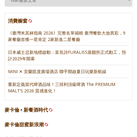
消費櫥窗
《臺灣米其林指南 2026》完整名單揭曉 臺灣餐飲大放異彩，9
家餐廳首獲一星肯定 2家新進二星餐廳
日本威士忌新地標啟動：富良詩FURALISS蒸餾所正式動工，預
計2029年開幕
MINI ✕ 宜蘭凱渡廣場酒店 聯手開啟夏日玩樂新航線
重新定義當代啤酒品味！三得利頂級啤酒 The PREMIUM
MALT’S 2026 質感進化！
麥卡倫 • 新餐酒時代
麥卡倫甜蜜新浪潮