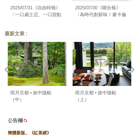
2025/07/31《自由時報》
2025/07/30《聯合報》
〈一口威士忌、一口甜點
〈為時代創新味！麥卡倫
原來這麼絕配！雪莉王者
攜手葉怡蘭與5大甜點名廚
麥卡倫再創嶄新搭餐體
打造甜蜜新浪潮〉
最新文章 :
驗〉
雨月京都 • 旅中隨帖
雨月京都 • 旅中隨帖
（中）
（上）
公告欄
簡體新版。《紅茶經》