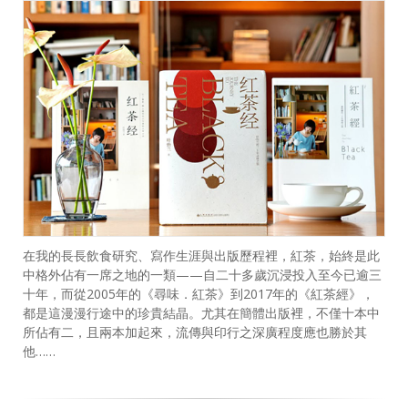
在我的長長飲食研究、寫作生涯與出版歷程裡，紅茶，始終是此
中格外佔有一席之地的一類——自二十多歲沉浸投入至今已逾三
十年，而從2005年的《尋味．紅茶》到2017年的《紅茶經》，
都是這漫漫行途中的珍貴結晶。尤其在簡體出版裡，不僅十本中
所佔有二，且兩本加起來，流傳與印行之深廣程度應也勝於其
他……