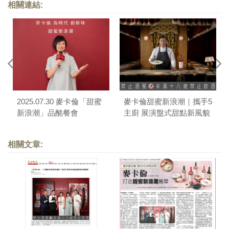
相關連結:
2025.07.30 麥卡倫「甜蜜
麥卡倫甜蜜新浪潮｜攜手5
新浪潮」品酩餐會
主廚 展演盤式甜點新風貌
相關文章: