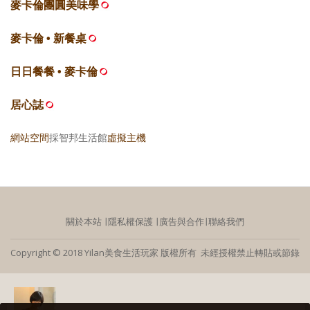
麥卡倫團圓美味學
麥卡倫 • 新餐桌
日日餐餐 • 麥卡倫
居心誌
網站空間
採智邦生活館
虛擬主機
關於本站
∣
隱私權保護
∣
廣告與合作
∣
聯絡我們
Copyright © 2018 Yilan美食生活玩家 版權所有 未經授權禁止轉貼或節錄