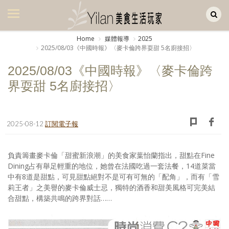
Yilan作品區
美食集
Home
媒體報導
2025
2025/08/03《中國時報》〈麥卡倫跨界耍甜 5名廚接招〉
美飲集
2025/08/03《中國時報》〈麥卡倫跨
廚房集
界耍甜 5名廚接招〉
旅遊集
旅遊美食集
2025-08-12
訂閱電子報
生活風
負責籌畫麥卡倫「甜蜜新浪潮」的美食家葉怡蘭指出，甜點在Fine
書房集
Dining占有舉足輕重的地位，她曾在法國吃過一套法餐，14道菜當
中有8道是甜點，可見甜點絕對不是可有可無的「配角」，而有「雪
日記簿
莉王者」之美譽的麥卡倫威士忌，獨特的酒香和甜美風格可完美結
合甜點，構築共鳴的跨界對話……
餐桌週記
享樂隨手拍