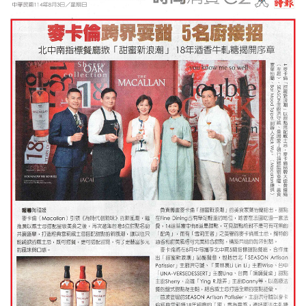
照相簿
影音區
創意出版服務
歷史區
關於Yilan
個人著作
活動實況記錄
媒體報導一覽
合作與代言
訂閱電子報