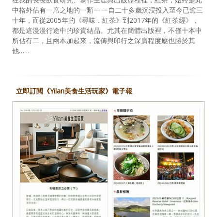
中格外佔有一席之地的一類——自二十多歲沉浸投入至今已逾三
十年，而從2005年的《尋味．紅茶》到2017年的《紅茶經》，
都是這漫漫行途中的珍貴結晶。尤其在簡體出版裡，不僅十本中
所佔有二，且兩本加起來，流傳與印行之深廣程度應也勝於其
他……
立即訂閱《Yilan美食生活玩家》電子報