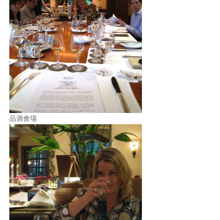
照相簿
影音區
創意出版服務
歷史區
關於Yilan
個人著作
品酒會場
活動實況記錄
媒體報導一覽
合作與代言
訂閱電子報