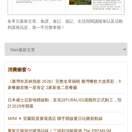
各單元最新文章、食譜、食記、遊記、生活與閱讀隨筆以及活動
和講座訊息，第一手完整掌握！
消費櫥窗
《臺灣米其林指南 2026》完整名單揭曉 臺灣餐飲大放異彩，9
家餐廳首獲一星肯定 2家新進二星餐廳
日本威士忌新地標啟動：富良詩FURALISS蒸餾所正式動工，預
計2029年開幕
MINI ✕ 宜蘭凱渡廣場酒店 聯手開啟夏日玩樂新航線
重新定義當代啤酒品味！三得利頂級啤酒 The PREMIUM