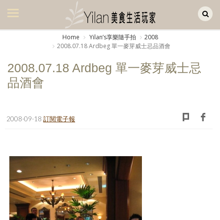
Yilan作品區
美食集
Home
Yilanʼs享樂隨手拍
2008
2008.07.18 Ardbeg 單一麥芽威士忌品酒會
美飲集
2008.07.18 Ardbeg 單一麥芽威士忌
廚房集
品酒會
旅遊集
旅遊美食集
2008-09-18
訂閱電子報
生活風
書房集
日記簿
餐桌週記
享樂隨手拍