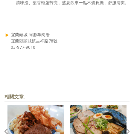
清味澄、藥香輕盈芳亮，盛夏飲來一點不覺負擔，舒服清爽。
宜蘭頭城 阿源羊肉湯
宜蘭縣頭城鎮吉祥路78號
03-977-9010
相關文章: