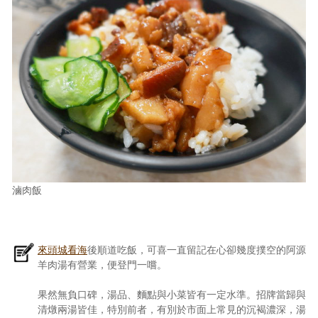
滷肉飯
來頭城看海
後順道吃飯，可喜一直留記在心卻幾度撲空的阿源
羊肉湯有營業，便登門一嚐。
果然無負口碑，湯品、麵點與小菜皆有一定水準。招牌當歸與
清燉兩湯皆佳，特別前者，有別於市面上常見的沉褐濃深，湯