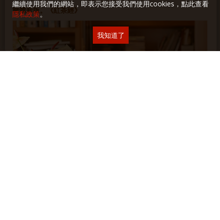
繼續使用我們的網站，即表示您接受我們使用cookies，點此查看
簡體新版。《紅茶經》
隱私政策
。
我知道了
在我的長長飲食研究、寫作生涯與出版歷程裡，紅茶，始終是此
中格外佔有一席之地的一類——自二十多歲沉浸投入至今已逾三
十年，而從2005年的《尋味．紅茶》到2017年的《紅茶經》，
都是這漫漫行途中的珍貴結晶。尤其在簡體出版裡，不僅十本中
所佔有二，且兩本加起來，流傳與印行之深廣程度應也勝於其
他……