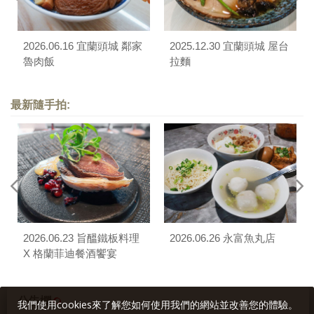
2026.06.16 宜蘭頭城 鄰家
2025.12.30 宜蘭頭城 屋台
魯肉飯
拉麵
最新隨手拍:
2026.06.23 旨醞鐵板料理
2026.06.26 永富魚丸店
X 格蘭菲迪餐酒饗宴
公告欄
我們使用cookies來了解您如何使用我們的網站並改善您的體驗。