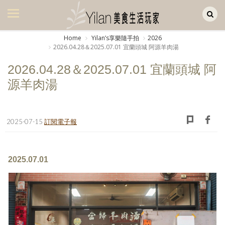
Yilan作品區
美食集
Home
Yilanʼs享樂隨手拍
2026
2026.04.28＆2025.07.01 宜蘭頭城 阿源羊肉湯
美飲集
2026.04.28＆2025.07.01 宜蘭頭城 阿
廚房集
源羊肉湯
旅遊集
旅遊美食集
2025-07-15
訂閱電子報
生活風
書房集
2025.07.01
日記簿
餐桌週記
享樂隨手拍