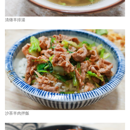
清燉羊排湯
沙茶羊肉拌飯