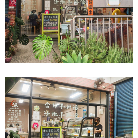
照相簿
影音區
創意出版服務
歷史區
關於Yilan
個人著作
活動實況記錄
媒體報導一覽
合作與代言
訂閱電子報