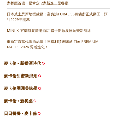
家餐廳首獲一星肯定 2家新進二星餐廳
日本威士忌新地標啟動：富良詩FURALISS蒸餾所正式動工，預
計2029年開幕
MINI ✕ 宜蘭凱渡廣場酒店 聯手開啟夏日玩樂新航線
重新定義當代啤酒品味！三得利頂級啤酒 The PREMIUM
MALT’S 2026 質感進化！
麥卡倫 • 新餐酒時代
麥卡倫甜蜜新浪潮
麥卡倫團圓美味學
麥卡倫 • 新餐桌
日日餐餐 • 麥卡倫