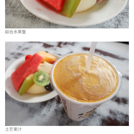
綜合水果盤
土芒果汁