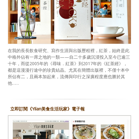
在我的長長飲食研究、寫作生涯與出版歷程裡，紅茶，始終是此
中格外佔有一席之地的一類——自二十多歲沉浸投入至今已逾三
十年，而從2005年的《尋味．紅茶》到2017年的《紅茶經》，
都是這漫漫行途中的珍貴結晶。尤其在簡體出版裡，不僅十本中
所佔有二，且兩本加起來，流傳與印行之深廣程度應也勝於其
他……
立即訂閱《Yilan美食生活玩家》電子報