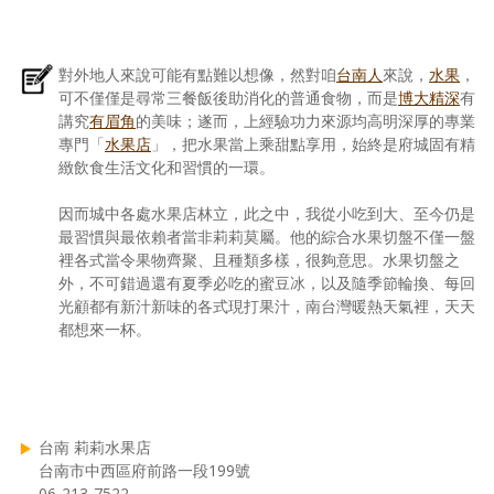
對外地人來說可能有點難以想像，然對咱
台南人
來說，
水果
，
可不僅僅是尋常三餐飯後助消化的普通食物，而是
博大精深
有
講究
有眉角
的美味；遂而，上經驗功力來源均高明深厚的專業
專門「
水果店
」，把水果當上乘甜點享用，始終是府城固有精
緻飲食生活文化和習慣的一環。
因而城中各處水果店林立，此之中，我從小吃到大、至今仍是
最習慣與最依賴者當非莉莉莫屬。他的綜合水果切盤不僅一盤
裡各式當令果物齊聚、且種類多樣，很夠意思。水果切盤之
外，不可錯過還有夏季必吃的蜜豆冰，以及隨季節輪換、每回
光顧都有新汁新味的各式現打果汁，南台灣暖熱天氣裡，天天
都想來一杯。
台南 莉莉水果店
台南市中西區府前路一段199號
06-213-7522