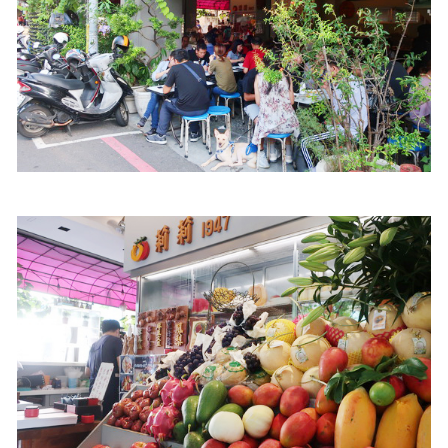
照相簿
影音區
創意出版服務
歷史區
關於Yilan
個人著作
活動實況記錄
媒體報導一覽
合作與代言
訂閱電子報