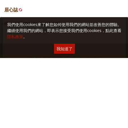
居心誌
網站空間
採智邦生活館
虛擬主機
我們使用cookies來了解您如何使用我們的網站並改善您的體驗。
繼續使用我們的網站，即表示您接受我們使用cookies，點此查看
隱私政策
。
我知道了
關於本站
∣
隱私權保護
∣
廣告與合作
∣
聯絡我們
Copyright © 2018 Yilan美食生活玩家 版權所有 未經授權禁止轉貼或節錄