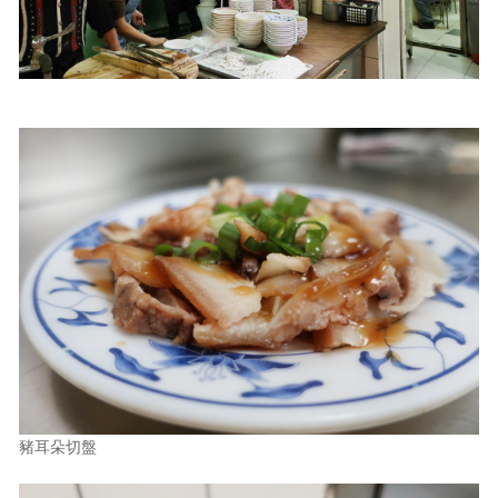
照相簿
影音區
創意出版服務
歷史區
關於Yilan
個人著作
活動實況記錄
媒體報導一覽
合作與代言
訂閱電子報
豬耳朵切盤