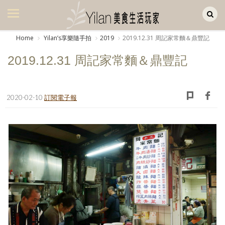
Yilan作品區
美食集
Home
Yilanʼs享樂隨手拍
2019
2019.12.31 周記家常麵＆鼎豐記
美飲集
2019.12.31 周記家常麵＆鼎豐記
廚房集
旅遊集
2020-02-10
訂閱電子報
旅遊美食集
生活風
書房集
日記簿
餐桌週記
享樂隨手拍