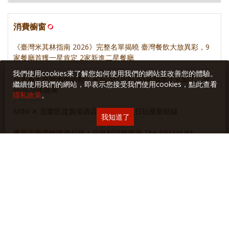
消費櫥窗
《臺灣米其林指南 2026》完整名單揭曉 臺灣餐飲大放異彩，9
家餐廳首獲一星肯定 2家新進二星餐廳
我們使用cookies來了解您如何使用我們的網站並改善您的體驗。
日本威士忌新地標啟動：富良詩FURALISS蒸餾所正式動工，預
繼續使用我們的網站，即表示您接受我們使用cookies，點此查看
計2029年開幕
隱私政策
。
MINI ✕ 宜蘭凱渡廣場酒店 聯手開啟夏日玩樂新航線
我知道了
重新定義當代啤酒品味！三得利頂級啤酒 The PREMIUM
MALT’S 2026 質感進化！
麥卡倫 • 新餐酒時代
麥卡倫甜蜜新浪潮
麥卡倫團圓美味學