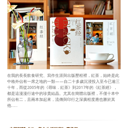
在我的長長飲食研究、寫作生涯與出版歷程裡，紅茶，始終是此
中格外佔有一席之地的一類——自二十多歲沉浸投入至今已逾三
十年，而從2005年的《尋味．紅茶》到2017年的《紅茶經》，
都是這漫漫行途中的珍貴結晶。尤其在簡體出版裡，不僅十本中
所佔有二，且兩本加起來，流傳與印行之深廣程度應也勝於其
他……