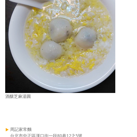
酒釀芝麻湯圓
周記家常麵
台北市中正區漢口街一段80巷12之5號