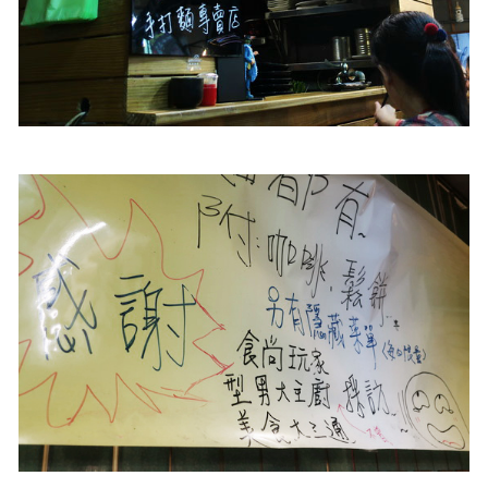
照相簿
影音區
創意出版服務
歷史區
關於Yilan
個人著作
活動實況記錄
媒體報導一覽
合作與代言
訂閱電子報