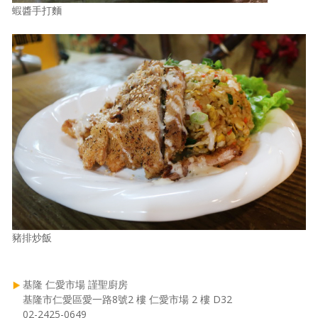
蝦醬手打麵
豬排炒飯
基隆 仁愛市場 謹聖廚房
基隆市仁愛區愛一路8號2 樓 仁愛市場 2 樓 D32
02-2425-0649