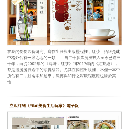
在我的長長飲食研究、寫作生涯與出版歷程裡，紅茶，始終是此
中格外佔有一席之地的一類——自二十多歲沉浸投入至今已逾三
十年，而從2005年的《尋味．紅茶》到2017年的《紅茶經》，
都是這漫漫行途中的珍貴結晶。尤其在簡體出版裡，不僅十本中
所佔有二，且兩本加起來，流傳與印行之深廣程度應也勝於其
他……
立即訂閱《Yilan美食生活玩家》電子報