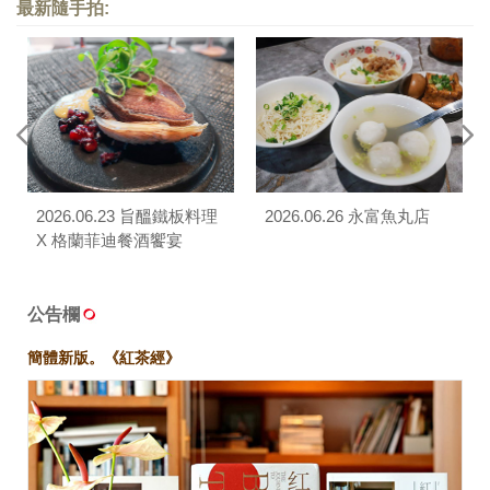
最新隨手拍:
2026.06.23 旨醞鐵板料理
2026.06.26 永富魚丸店
X 格蘭菲迪餐酒饗宴
公告欄
簡體新版。《紅茶經》