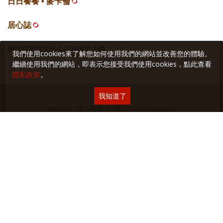
日日餐餐 • 麥卡倫
居心誌
網站空間
採智邦生活館
虛擬主機
我們使用cookies來了解您如何使用我們的網站並改善您的體驗。
繼續使用我們的網站，即表示您接受我們使用cookies，點此查看
隱私政策
。
我知道了
關於本站
∣
隱私權保護
∣
廣告與合作
∣
聯絡我們
Copyright © 2018 Yilan美食生活玩家 版權所有 未經授權禁止轉貼或節錄