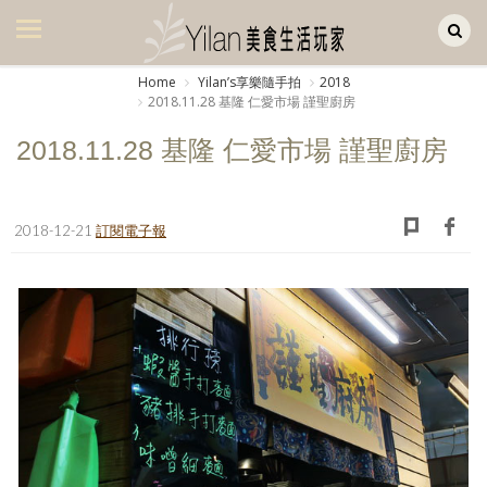
Yilan作品區
美食集
Home
Yilanʼs享樂隨手拍
2018
2018.11.28 基隆 仁愛市場 謹聖廚房
美飲集
2018.11.28 基隆 仁愛市場 謹聖廚房
廚房集
旅遊集
2018-12-21
訂閱電子報
旅遊美食集
生活風
書房集
日記簿
餐桌週記
享樂隨手拍