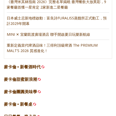
《臺灣米其林指南 2026》完整名單揭曉 臺灣餐飲大放異彩，9
家餐廳首獲一星肯定 2家新進二星餐廳
日本威士忌新地標啟動：富良詩FURALISS蒸餾所正式動工，預
計2029年開幕
MINI ✕ 宜蘭凱渡廣場酒店 聯手開啟夏日玩樂新航線
重新定義當代啤酒品味！三得利頂級啤酒 The PREMIUM
MALT’S 2026 質感進化！
麥卡倫 • 新餐酒時代
麥卡倫甜蜜新浪潮
麥卡倫團圓美味學
麥卡倫 • 新餐桌