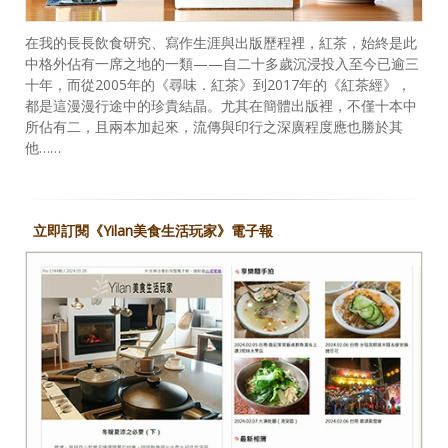
在我的長長飲食研究、寫作生涯與出版歷程裡，紅茶，始終是此
中格外佔有一席之地的一類——自二十多歲沉浸投入至今已逾三
十年，而從2005年的《尋味．紅茶》到2017年的《紅茶經》，
都是這漫漫行途中的珍貴結晶。尤其在簡體出版裡，不僅十本中
所佔有二，且兩本加起來，流傳與印行之深廣程度應也勝於其
他……
立即訂閱《Yilan美食生活玩家》電子報