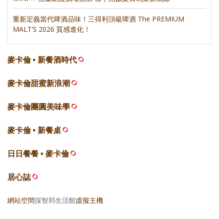
重新定義當代啤酒品味！三得利頂級啤酒 The PREMIUM
MALT’S 2026 質感進化！
麥卡倫 • 新餐酒時代
麥卡倫甜蜜新浪潮
麥卡倫團圓美味學
麥卡倫 • 新餐桌
日日餐餐 • 麥卡倫
居心誌
網站空間
採智邦生活館
虛擬主機