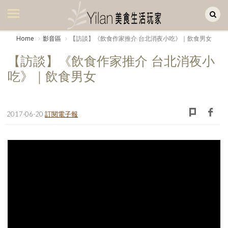
Yilan作品區
美食集
Home
影音區
【訪談】《飲食作家推介 台北消夜小吃》｜飲食男女
美飲集
【訪談】《飲食作家推介 台北消夜小
廚房集
吃》｜飲食男女
旅遊集
旅遊美食集
2017-06-20
訂閱電子報
生活風
書房集
日記簿
餐桌週記
享樂隨手拍