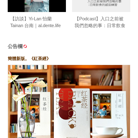
【訪談】Yi-Lan 怡蘭
【Podcast】入口之前被
Tainan 台南｜al.dente.life
我們忽略的事：日常飲食
的感官練習 ft.葉怡蘭｜台
味餐桌 T/ABLE TALK
公告欄
簡體新版。《紅茶經》