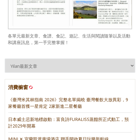
各單元最新文章、食譜、食記、遊記、生活與閱讀隨筆以及活動
和講座訊息，第一手完整掌握！
消費櫥窗
《臺灣米其林指南 2026》完整名單揭曉 臺灣餐飲大放異彩，9
家餐廳首獲一星肯定 2家新進二星餐廳
日本威士忌新地標啟動：富良詩FURALISS蒸餾所正式動工，預
計2029年開幕
MINI ✕ 宜蘭凱渡廣場酒店 聯手開啟夏日玩樂新航線