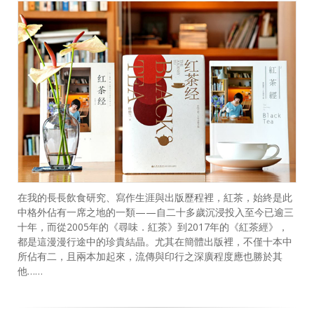
在我的長長飲食研究、寫作生涯與出版歷程裡，紅茶，始終是此
中格外佔有一席之地的一類——自二十多歲沉浸投入至今已逾三
十年，而從2005年的《尋味．紅茶》到2017年的《紅茶經》，
都是這漫漫行途中的珍貴結晶。尤其在簡體出版裡，不僅十本中
所佔有二，且兩本加起來，流傳與印行之深廣程度應也勝於其
他……