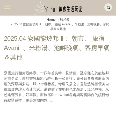
Yilan作品區
美食集
Home
照相簿
2025.04 寮國龍坡邦 Ⅱ： 朝市、 旅宿 Avani+、米粉湯、池畔晚餐、客房
美飲集
早餐＆其他
廚房集
2025.04 寮國龍坡邦 Ⅱ： 朝市、 旅宿
Avani+、米粉湯、池畔晚餐、客房早餐
旅遊集
＆其他
旅遊美食集
生活風
寮國旅行相簿最終章。十四年首訪時一見情鍾、至今難忘的龍坡邦
朝市走踏，果然豐饒精彩心醉心折一如昔往，充分領會寮國飲食內
書房集
蘊的深厚與多端；城中街道巷徑、寺廟民居之古意悠悠純樸優美自
成風致也讓人流連忘返。還飽嚐了在地特色米粉湯，湯頭醇郁、米
日記簿
粉柔彈芳香，好喜歡。而旅宿Rosewood各處與客房陽台的鎮日懶
待縱情徜徉，更是無限陶然……
餐桌週記
享樂隨手拍