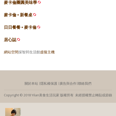
麥卡倫團圓美味學
麥卡倫 • 新餐桌
日日餐餐 • 麥卡倫
居心誌
網站空間
採智邦生活館
虛擬主機
關於本站
∣
隱私權保護
∣
廣告與合作
∣
聯絡我們
Copyright © 2018 Yilan美食生活玩家 版權所有 未經授權禁止轉貼或節錄