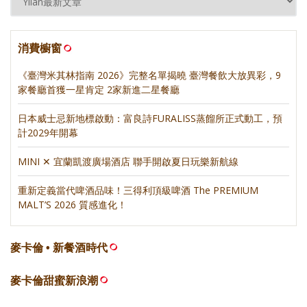
消費櫥窗
《臺灣米其林指南 2026》完整名單揭曉 臺灣餐飲大放異彩，9
家餐廳首獲一星肯定 2家新進二星餐廳
日本威士忌新地標啟動：富良詩FURALISS蒸餾所正式動工，預
計2029年開幕
MINI ✕ 宜蘭凱渡廣場酒店 聯手開啟夏日玩樂新航線
重新定義當代啤酒品味！三得利頂級啤酒 The PREMIUM
MALT’S 2026 質感進化！
麥卡倫 • 新餐酒時代
麥卡倫甜蜜新浪潮