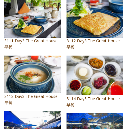
照相簿
影音區
創意出版服務
3111 Day3 The Great House
3112 Day3 The Great House
歷史區
早餐
早餐
關於Yilan
個人著作
活動實況記錄
媒體報導一覽
3113 Day3 The Great House
3114 Day3 The Great House
合作與代言
早餐
早餐
訂閱電子報