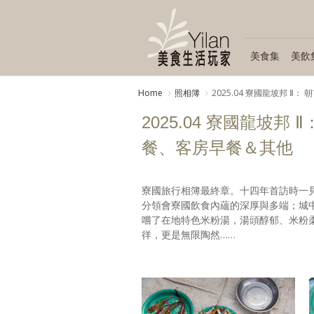
美食集
美飲
Home
照相簿
2025.04 寮國龍坡邦 Ⅱ
2025.04 寮國龍坡邦 
餐、客房早餐＆其他
寮國旅行相簿最終章。十四年首訪時一
分領會寮國飲食內蘊的深厚與多端；城
嚐了在地特色米粉湯，湯頭醇郁、米粉柔
徉，更是無限陶然……