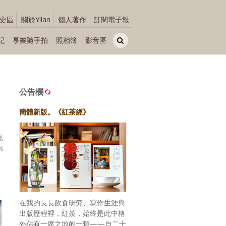
史區
關於Yilan
個人著作
訂閱電子報
記
享樂隨手拍
照相簿
影音區
公告欄
簡體新版。《紅茶經》
充
飽
在我的長長飲食研究、寫作生涯與
出版歷程裡，紅茶，始終是此中格
外佔有一席之地的一類——自二十