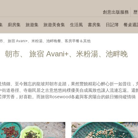
創意出版服務
歷
集
廚房集
旅遊集
旅遊美食集
生活風
書房集
日記簿
餐桌週
： 朝市、 旅宿 Avani+、米粉湯、池畔晚餐、客房早餐＆其他
Ⅱ： 朝市、 旅宿 Avani+、米粉湯、池畔晚
見情鍾、至今難忘的龍坡邦朝市走踏，果然豐饒精彩心醉心折一如昔往，
中街道巷徑、寺廟民居之古意悠悠純樸優美自成風致也讓人流連忘返。還
彈芳香，好喜歡。而旅宿Rosewood各處與客房陽台的鎮日懶待縱情徜