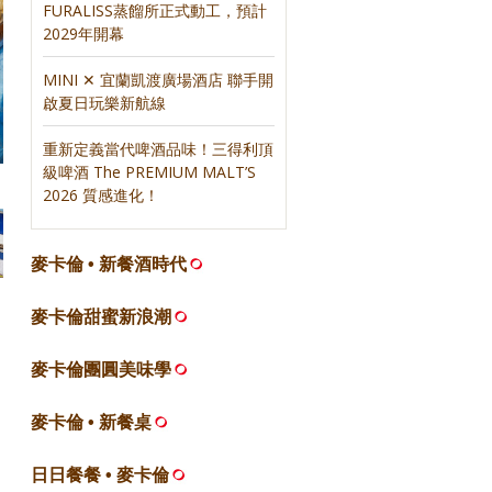
FURALISS蒸餾所正式動工，預計
2029年開幕
MINI ✕ 宜蘭凱渡廣場酒店 聯手開
啟夏日玩樂新航線
重新定義當代啤酒品味！三得利頂
級啤酒 The PREMIUM MALT’S
2026 質感進化！
麥卡倫 • 新餐酒時代
麥卡倫甜蜜新浪潮
麥卡倫團圓美味學
麥卡倫 • 新餐桌
日日餐餐 • 麥卡倫