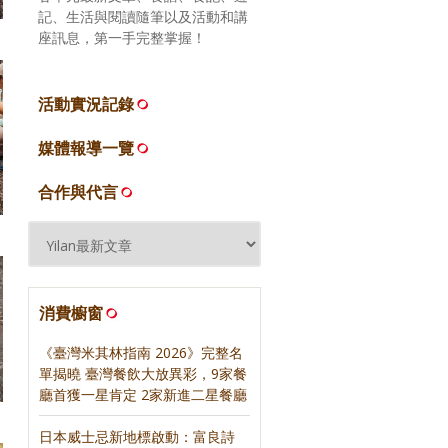
記、生活與閱讀隨筆以及活動和講
座訊息，第一手完整掌握！
活動實況記錄
媒體報導一覽
合作與代言
消費櫥窗
《臺灣米其林指南 2026》完整名
單揭曉 臺灣餐飲大放異彩，9家餐
廳首獲一星肯定 2家新進二星餐廳
日本威士忌新地標啟動：富良詩