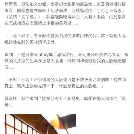
然而我，通常加入炒麵、份量碩大飽足的廣島燒，以及另種盛行於
東京、同樣也是在鐵板上煎炒而成、口感黏稠的「もんじゃ焼き」
（又稱「文字燒」），我都能夠吃得開心；只有大阪燒，由於常常
在完成後還在表面擠上多量的美乃滋……
－－這下好了，向來頗不愛美乃滋的厚重口味的我，當下就把大阪
燒排除在我的美味清單之外。
直到，一趟日本Suntory威士忌採訪行，來到總公司所在地大阪，領
隊的長江淳先生本身正是大阪通，偶然間和他聊起我的大阪燒恐懼
症……
「不對！不對！正宗傳統的大阪燒可是不准放美乃滋的喔！包在我
身上，我馬上讓你見識一下，什麼是真正的大阪燒。」
就這樣，我們來到了開業已有五十多歷史、頗受在地人稱道的「美
舟」。