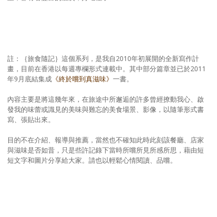
註：｛旅食隨記｝這個系列，是我自2010年初展開的全新寫作計
畫，目前在香港以每週專欄形式連載中。其中部分篇章並已於2011
年9月底結集成
《終於嚐到真滋味》
一書。
內容主要是將這幾年來，在旅途中所邂逅的許多曾經撩動我心、啟
發我的味蕾或識見的美味與難忘的美食場景、影像，以隨筆形式書
寫、張貼出來。
目的不在介紹、報導與推薦，當然也不確知此時此刻該餐廳、店家
與滋味是否如昔，只是些許記錄下當時所嚐所見所感所思，藉由短
短文字和圖片分享給大家。請也以輕鬆心情閱讀、品嚐。