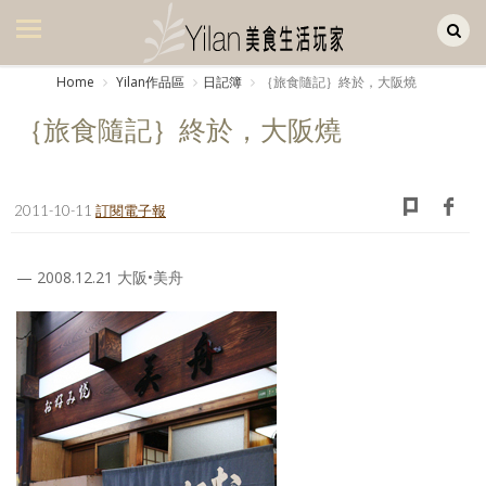
Yilan作品區
美食集
Home
Yilan作品區
日記簿
｛旅食隨記｝終於，大阪燒
美飲集
｛旅食隨記｝終於，大阪燒
廚房集
旅遊集
2011-10-11
訂閱電子報
旅遊美食集
— 2008.12.21 大阪•美舟
生活風
書房集
日記簿
餐桌週記
享樂隨手拍