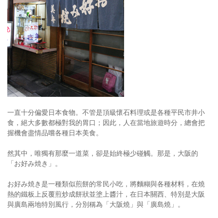
照相簿
影音區
創意出版服務
歷史區
關於Yilan
個人著作
一直十分偏愛日本食物。不管是頂級懷石料理或是各種平民市井小
食，絕大多數都極對我的胃口；因此，人在當地旅遊時分，總會把
活動實況記錄
握機會盡情品嚐各種日本美食。
媒體報導一覽
然其中，唯獨有那麼一道菜，卻是始終極少碰觸。那是，大阪的
「お好み焼き」。
合作與代言
お好み焼き是一種類似煎餅的常民小吃，將麵糊與各種材料，在燒
訂閱電子報
熱的鐵板上反覆煎炒成餅狀並塗上醬汁，在日本關西、特別是大阪
與廣島兩地特別風行，分別稱為「大阪燒」與「廣島燒」。