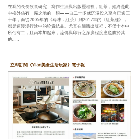
在我的長長飲食研究、寫作生涯與出版歷程裡，紅茶，始終是此
中格外佔有一席之地的一類——自二十多歲沉浸投入至今已逾三
十年，而從2005年的《尋味．紅茶》到2017年的《紅茶經》，
都是這漫漫行途中的珍貴結晶。尤其在簡體出版裡，不僅十本中
所佔有二，且兩本加起來，流傳與印行之深廣程度應也勝於其
他……
立即訂閱《Yilan美食生活玩家》電子報