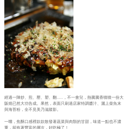
經過一陣炒、煎、壓、塑、翻……，不一會兒，熱騰騰香噴噴一份大
阪燒已然大功告成。果然，表面只刷過店家特調醬汁、灑上柴魚末
與海苔粉，全不見美乃滋蹤影。
一嚐，焦酥口感裡款款散發著蔬菜與肉類的甘甜，味道一點也不濃
重，卻有著豐富的層次，好吃極了！