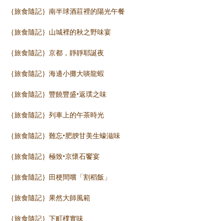
｛旅食隨記｝南半球酒莊裡的陽光午餐
｛旅食隨記｝山城裡的秋之野味宴
｛旅食隨記｝京都，靜靜耶誕夜
｛旅食隨記｝海邊小攤大啖龍蝦
｛旅食隨記｝豐饒豐盛•返璞之味
｛旅食隨記｝列車上的午茶時光
｛旅食隨記｝難忘•肥腴甘美生蠔滋味
｛旅食隨記｝極致•京懷石饗宴
｛旅食隨記｝田梗間嚐「割稻飯」
｛旅食隨記｝果然大師風範
｛旅食隨記｝下町樸實味