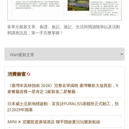
各單元最新文章、食譜、食記、遊記、生活與閱讀隨筆以及活動
和講座訊息，第一手完整掌握！
消費櫥窗
《臺灣米其林指南 2026》完整名單揭曉 臺灣餐飲大放異彩，9
家餐廳首獲一星肯定 2家新進二星餐廳
日本威士忌新地標啟動：富良詩FURALISS蒸餾所正式動工，預
計2029年開幕
MINI ✕ 宜蘭凱渡廣場酒店 聯手開啟夏日玩樂新航線