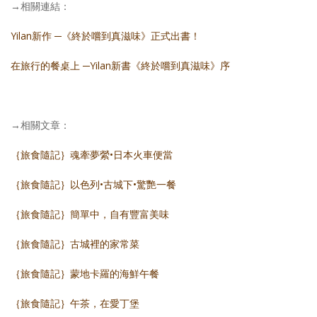
→相關連結：
Yilan新作 ─《終於嚐到真滋味》正式出書！
在旅行的餐桌上 ─Yilan新書《終於嚐到真滋味》序
→相關文章：
｛旅食隨記｝魂牽夢縈•日本火車便當
｛旅食隨記｝以色列•古城下•驚艷一餐
｛旅食隨記｝簡單中，自有豐富美味
｛旅食隨記｝古城裡的家常菜
｛旅食隨記｝蒙地卡羅的海鮮午餐
｛旅食隨記｝午茶，在愛丁堡