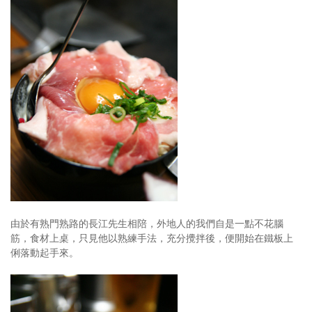
由於有熟門熟路的長江先生相陪，外地人的我們自是一點不花腦
筋，食材上桌，只見他以熟練手法，充分攪拌後，便開始在鐵板上
俐落動起手來。