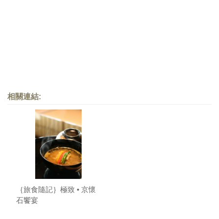
相關連結:
｛旅食隨記｝極致 • 京懷
石饗宴