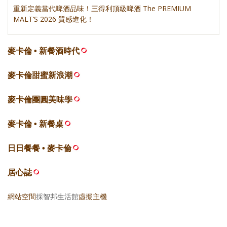
重新定義當代啤酒品味！三得利頂級啤酒 The PREMIUM
MALT’S 2026 質感進化！
麥卡倫 • 新餐酒時代
麥卡倫甜蜜新浪潮
麥卡倫團圓美味學
麥卡倫 • 新餐桌
日日餐餐 • 麥卡倫
居心誌
網站空間
採智邦生活館
虛擬主機