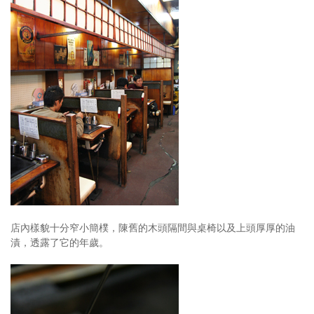
店內樣貌十分窄小簡樸，陳舊的木頭隔間與桌椅以及上頭厚厚的油
漬，透露了它的年歲。