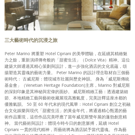
三大藝術時代的沉浸之旅
Peter Marino 將重塑 Hotel Cipriani 的美學體驗，在延續其精緻魅
力之餘，重新演繹傳奇般的「甜蜜生活」（Dolce Vita）精神。這位
建築大師通過其精心策劃與設計，進一步強化酒店的文化底蘊，頌
揚塑造其靈魂的藝術力量。 Peter Marino 的設計理念取材自三個藝
術時代： 古威尼斯：體現城市壯麗與歷史神韻。 身為「威尼斯傳統
基金會」（Venetian Heritage Foundation)主席，Marino 對威尼斯
的深刻印象是其神秘與宏偉的面紗。 威尼斯精緻工藝：透過建築細
節、本地精緻工藝與藝術收藏展現高雅氣度，完美詮釋這座水都的
優雅氣韻。 50 至 60 年代末的現代風華：Hotel Cipriani 創立之初融
合文化娛樂與現代「甜蜜生活」的黃金年代，將通過精心甄選的藝
術作品重現，這些作品完美呼應了當年威尼斯雙年展的蓬勃創意精
神。 當代藝術與設計：體現今時今日的創意脈搏，延續 Hotel
Cipriani 一貫的現代精神，而藝術將為酒店賦予當代靈魂。 作為藝