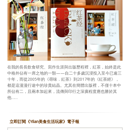
在我的長長飲食研究、寫作生涯與出版歷程裡，紅茶，始終是此
中格外佔有一席之地的一類——自二十多歲沉浸投入至今已逾三
十年，而從2005年的《尋味．紅茶》到2017年的《紅茶經》，
都是這漫漫行途中的珍貴結晶。尤其在簡體出版裡，不僅十本中
所佔有二，且兩本加起來，流傳與印行之深廣程度應也勝於其
他……
立即訂閱《Yilan美食生活玩家》電子報