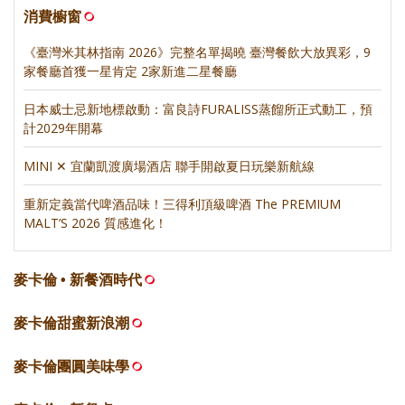
消費櫥窗
《臺灣米其林指南 2026》完整名單揭曉 臺灣餐飲大放異彩，9
家餐廳首獲一星肯定 2家新進二星餐廳
日本威士忌新地標啟動：富良詩FURALISS蒸餾所正式動工，預
計2029年開幕
MINI ✕ 宜蘭凱渡廣場酒店 聯手開啟夏日玩樂新航線
重新定義當代啤酒品味！三得利頂級啤酒 The PREMIUM
MALT’S 2026 質感進化！
麥卡倫 • 新餐酒時代
麥卡倫甜蜜新浪潮
麥卡倫團圓美味學