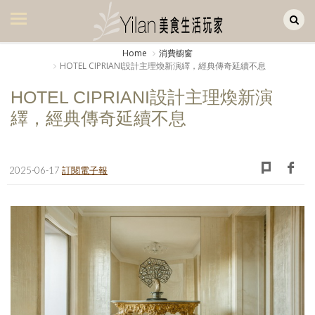
Yilan作品區
美食集
Home
消費櫥窗
HOTEL CIPRIANI設計主理煥新演繹，經典傳奇延續不息
美飲集
HOTEL CIPRIANI設計主理煥新演
廚房集
繹，經典傳奇延續不息
旅遊集
旅遊美食集
2025-06-17
訂閱電子報
生活風
書房集
日記簿
餐桌週記
享樂隨手拍