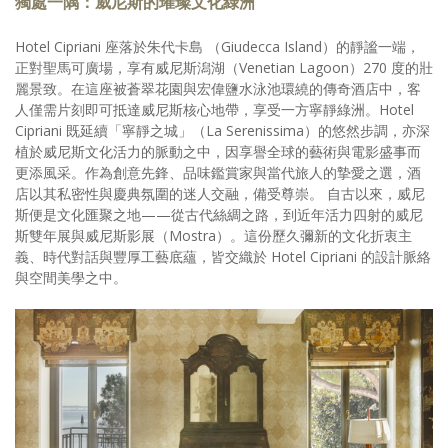
獨處一隅：威尼斯的璀璨文化綠洲
Hotel Cipriani 座落於朱代卡島 （Giudecca Island）的靜謐一端，
正對聖馬可廣場，享有威尼斯潟湖（Venetian Lagoon）270 度的壯
麗景致。在這座被蒼翠花園與宏偉鹽水泳池環繞的傳奇酒店中，客
人僅需片刻即可抵達威尼斯核心地帶，享受一方寧靜綠洲。Hotel
Cipriani 既延續「寧靜之城」（La Serenissima）的悠然步調，亦深
植於威尼斯文化活力的脈動之中，因享譽全球的藝術與電影盛事而
更添風采。作為創意先鋒、品味鑑賞家與當代旅人的摯愛之選，酒
店以其私密性與慶典氛圍的迷人交融，備受尊崇。 自古以來，威尼
斯便是文化匯聚之地——從古代絲綢之路，到近年活力四射的威尼
斯雙年展與威尼斯影展（Mostra）。這份歷久彌新的文化折衷主
義、時代對話與豐厚工藝底蘊，皆交織於 Hotel Cipriani 的設計脈絡
與空間美學之中。