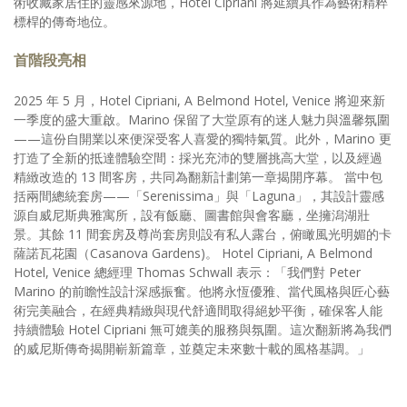
術收藏家居住的靈感來源地，Hotel Cipriani 將延續其作為藝術精粹
標桿的傳奇地位。
首階段亮相
2025 年 5 月，Hotel Cipriani, A Belmond Hotel, Venice 將迎來新
一季度的盛大重啟。Marino 保留了大堂原有的迷人魅力與溫馨氛圍
——這份自開業以來便深受客人喜愛的獨特氣質。此外，Marino 更
打造了全新的抵達體驗空間：採光充沛的雙層挑高大堂，以及經過
精緻改造的 13 間客房，共同為翻新計劃第一章揭開序幕。 當中包
括兩間總統套房——「Serenissima」與「Laguna」，其設計靈感
源自威尼斯典雅寓所，設有飯廳、圖書館與會客廳，坐擁潟湖壯
景。其餘 11 間套房及尊尚套房則設有私人露台，俯瞰風光明媚的卡
薩諾瓦花園（Casanova Gardens)。 Hotel Cipriani, A Belmond
Hotel, Venice 總經理 Thomas Schwall 表示：「我們對 Peter
Marino 的前瞻性設計深感振奮。他將永恆優雅、當代風格與匠心藝
術完美融合，在經典精緻與現代舒適間取得絕妙平衡，確保客人能
持續體驗 Hotel Cipriani 無可媲美的服務與氛圍。這次翻新將為我們
的威尼斯傳奇揭開嶄新篇章，並奠定未來數十載的風格基調。」