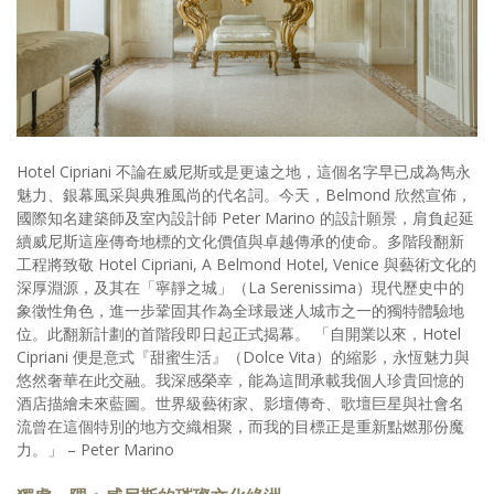
照相簿
影音區
創意出版服務
歷史區
Hotel Cipriani 不論在威尼斯或是更遠之地，這個名字早已成為雋永
魅力、銀幕風采與典雅風尚的代名詞。今天，Belmond 欣然宣佈，
關於Yilan
國際知名建築師及室內設計師 Peter Marino 的設計願景，肩負起延
續威尼斯這座傳奇地標的文化價值與卓越傳承的使命。多階段翻新
個人著作
工程將致敬 Hotel Cipriani, A Belmond Hotel, Venice 與藝術文化的
深厚淵源，及其在「寧靜之城」（La Serenissima）現代歷史中的
活動實況記錄
象徵性角色，進一步鞏固其作為全球最迷人城市之一的獨特體驗地
位。此翻新計劃的首階段即日起正式揭幕。 「自開業以來，Hotel
媒體報導一覽
Cipriani 便是意式『甜蜜生活』（Dolce Vita）的縮影，永恆魅力與
悠然奢華在此交融。我深感榮幸，能為這間承載我個人珍貴回憶的
合作與代言
酒店描繪未來藍圖。世界級藝術家、影壇傳奇、歌壇巨星與社會名
流曾在這個特別的地方交織相聚，而我的目標正是重新點燃那份魔
訂閱電子報
力。」 – Peter Marino