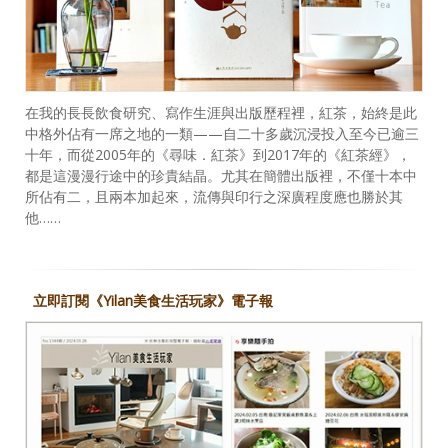
在我的長長飲食研究、寫作生涯與出版歷程裡，紅茶，始終是此
中格外佔有一席之地的一類——自二十多歲沉浸投入至今已逾三
十年，而從2005年的《尋味．紅茶》到2017年的《紅茶經》，
都是這漫漫行途中的珍貴結晶。尤其在簡體出版裡，不僅十本中
所佔有二，且兩本加起來，流傳與印行之深廣程度應也勝於其
他……
立即訂閱《Yilan美食生活玩家》電子報