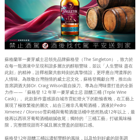
照相簿
影音區
創意出版服務
歷史區
關於Yilan
蘇格蘭單一麥芽威士忌領先品牌蘇格登（The Singleton），致力於
在每一瓶酒液中呈現和諧多層次的醇順豐味，並以「人生豐味 盡在
個人著作
此刻」的精神，詮釋相聚共飲時刻的真摯情誼，更呼應台灣濃厚的
人情味。為致敬台灣熱情的威士忌文化，蘇格登獨獻台灣，推出由
活動實況記錄
首席調酒大師Dr. Craig Wilson親自操刀、專為台灣味蕾打造的全新
力作——「蘇格登 12 年單一麥芽威士忌 甜醺三桶 (Triple Wine
媒體報導一覽
Cask)」。此款新作靈感源自城市霓虹燈火下的歡愉夜晚，在工藝上
展現了極致繁複的層次，結合三種非凡葡萄酒桶，酒液於Pedro
合作與代言
Ximenez / Oloroso雪莉桶與葡萄酒復活桶中悠然熟成12年以上，最
後再以西班牙葡萄酒桶細膩收尾；獨特的「三桶工藝」打破風味極
訂閱電子報
限，完整體現甜而不膩且層次豐盈的甜順口感。
蘇格登12年甜醺三桶以濃郁豐醇的風味，以及恰到好處的甜美調