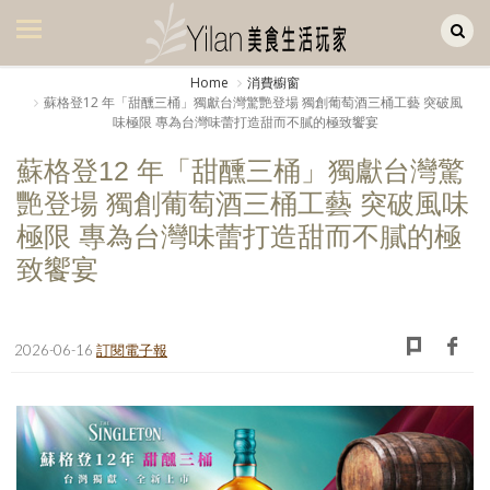
Yilan作品區
美食集
Home
消費櫥窗
蘇格登12 年「甜醺三桶」獨獻台灣驚艷登場 獨創葡萄酒三桶工藝 突破風
美飲集
味極限 專為台灣味蕾打造甜而不膩的極致饗宴
廚房集
蘇格登12 年「甜醺三桶」獨獻台灣驚
艷登場 獨創葡萄酒三桶工藝 突破風味
旅遊集
極限 專為台灣味蕾打造甜而不膩的極
旅遊美食集
致饗宴
生活風
書房集
2026-06-16
訂閱電子報
日記簿
餐桌週記
享樂隨手拍