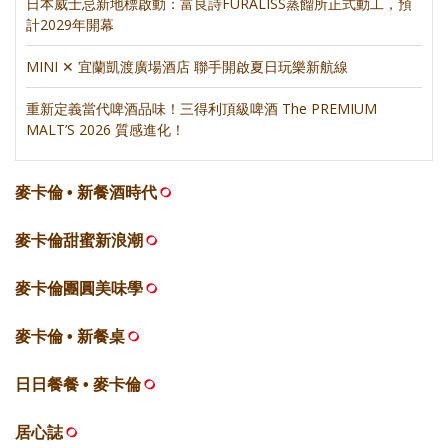
日本威士忌新地標啟動：富良詩FURALISS蒸餾所正式動工，預
計2029年開幕
MINI ✕ 宜蘭凱渡廣場酒店 聯手開啟夏日玩樂新航線
重新定義當代啤酒品味！三得利頂級啤酒 The PREMIUM
MALT’S 2026 質感進化！
麥卡倫 • 新餐酒時代
麥卡倫甜蜜新浪潮
麥卡倫團圓美味學
麥卡倫 • 新餐桌
日日餐餐 • 麥卡倫
居心誌