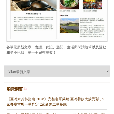
各單元最新文章、食譜、食記、遊記、生活與閱讀隨筆以及活動
和講座訊息，第一手完整掌握！
消費櫥窗
《臺灣米其林指南 2026》完整名單揭曉 臺灣餐飲大放異彩，9
家餐廳首獲一星肯定 2家新進二星餐廳