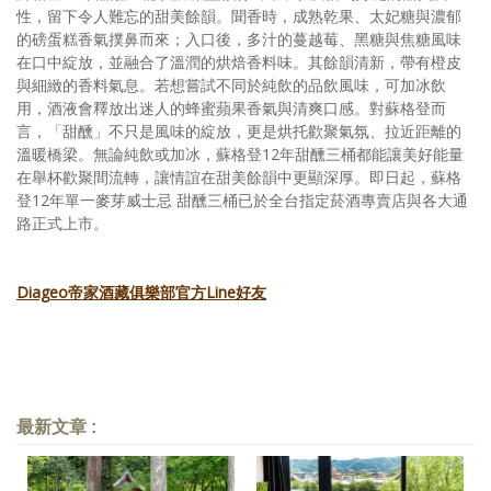
性，留下令人難忘的甜美餘韻。聞香時，成熟乾果、太妃糖與濃郁
的磅蛋糕香氣撲鼻而來；入口後，多汁的蔓越莓、黑糖與焦糖風味
在口中綻放，並融合了溫潤的烘焙香料味。其餘韻清新，帶有橙皮
與細緻的香料氣息。若想嘗試不同於純飲的品飲風味，可加冰飲
用，酒液會釋放出迷人的蜂蜜蘋果香氣與清爽口感。對蘇格登而
言，「甜醺」不只是風味的綻放，更是烘托歡聚氣氛、拉近距離的
溫暖橋梁。無論純飲或加冰，蘇格登12年甜醺三桶都能讓美好能量
在舉杯歡聚間流轉，讓情誼在甜美餘韻中更顯深厚。即日起，蘇格
登12年單一麥芽威士忌 甜醺三桶已於全台指定菸酒專賣店與各大通
路正式上市。
Diageo帝家酒藏俱樂部官方Line好友
最新文章 :