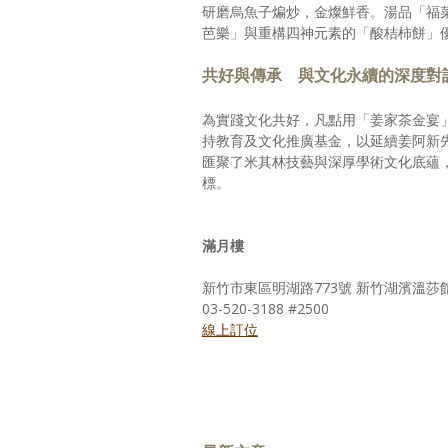
研磨烏魚子煸炒，金燦鮮香。湯品「福
芭樂」與重構四神元素的「酸桔柿餅」
共好與傳承 與文化永續的深度對
為實踐文化共好，凡點用「姜家茶金宴
持教育及文化推廣基金，以延續姜阿新
匯聚了米其林技藝與深厚學術文化底蘊
標。
滿月樓
新竹市東區明湖路773號 新竹湖濱溫莎館
03-520-3188 #2500
線上訂位