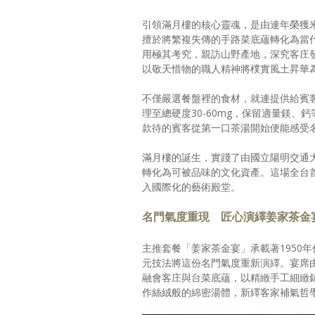
引領滿月樓的核心靈魂，是由連年榮獲
擅於將繁複失傳的手路菜底蘊轉化為當
用極其考究，親訪山野產地，深究客庄
以敬天惜物的職人精神將樸實風土昇華
不僅嚴選餐盤裡的食材，就連提供給賓
理至總硬度30-60mg，保留適量鎂
款待的賓客從第一口茶湯開始便能感受
滿月樓的誕生，實踐了由國立陽明交通
轉化為可被品味的文化資產。這場全台
入國際化的藝術殿堂。
名門氣度重現 匠心演繹姜家茶金
主推套餐「姜家茶金宴」承載著1950
元技法將這份名門氣度重新演繹。宴席
融會客庄與台菜底蘊，以精緻手工細緻
作絲絨般的綿密湯體，新繹客家補氣哲