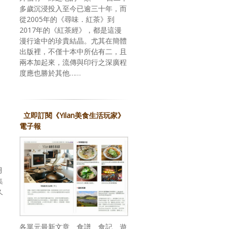
多歲沉浸投入至今已逾三十年，而
從2005年的《尋味．紅茶》到
2017年的《紅茶經》，都是這漫
漫行途中的珍貴結晶。尤其在簡體
出版裡，不僅十本中所佔有二，且
兩本加起來，流傳與印行之深廣程
度應也勝於其他……
立即訂閱《Yilan美食生活玩家》
電子報
月
集
久
各單元最新文章、食譜、食記、遊