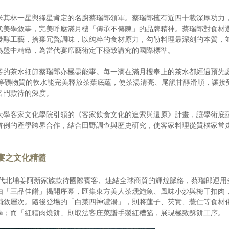
米其林一星與綠星肯定的名廚蔡瑞郎領軍。蔡瑞郎擁有近四十載深厚功力
代美學敘事，完美呼應滿月樓「傳承不傳陳」的品牌精神。蔡瑞郎對食材
發酵工藝，捨棄冗贅調味，以純粹的食材原力，勾勒料理最深刻的本質，
為盤中精緻，為當代宴席藝術定下極致講究的國際標準。
客的茶水細節蔡瑞郎亦極盡能事。每一滴在滿月樓奉上的茶水都經過預先
、鈣等礦物質的軟水能完美釋放茶葉底蘊，使茶湯清亮、尾韻甘醇滑順，讓接
名門款待的深度。
大學客家文化學院引領的《客家飲食文化的追索與還原》計畫，讓學術底
首例的產學跨界合作，結合田野調查與歷史研究，使客家料理從質樸家常
宴之文化精髓
年代北埔姜阿新家族款待國際賓客、連結全球商貿的輝煌脈絡，蔡瑞郎運用
由「三品佳餚」揭開序幕，匯集東方美人茶燻鮑魚、風味小炒與梅干扣肉
鋪敘層次。隨後登場的「白菜四神濃湯」，則將蓮子、芡實、薏仁等食材
學；而「紅糟肉燒餅」則取法客庄菜譜手製紅糟餡，展現極致酥餅工序。