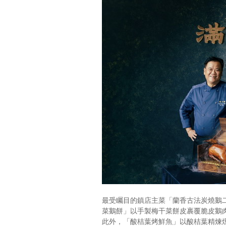
最受矚目的鎮店主菜「蘭香古法炭燒鵝
菜鵝餅」以手製梅干菜餅皮裹覆脆皮鵝
此外，「酸桔葉烤鮮魚」以酸桔葉精煉