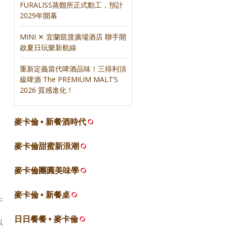
FURALISS蒸餾所正式動工，預計
2029年開幕
MINI ✕ 宜蘭凱渡廣場酒店 聯手開
啟夏日玩樂新航線
重新定義當代啤酒品味！三得利頂
級啤酒 The PREMIUM MALT’S
2026 質感進化！
麥卡倫 • 新餐酒時代
麥卡倫甜蜜新浪潮
麥卡倫團圓美味學
麥卡倫 • 新餐桌
干
。
日日餐餐 • 麥卡倫
以