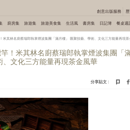
創意出版服務
歷
集
廚房集
旅遊集
旅遊美食集
生活風
書房集
日記簿
餐桌週
！米其林名廚蔡瑞郎執掌煙波集團「滿月樓」 匯聚技藝、學術、文化三方能量再現茶
標竿！米其林名廚蔡瑞郎執掌煙波集團「
術、文化三方能量再現茶金風華
分享貼文 :