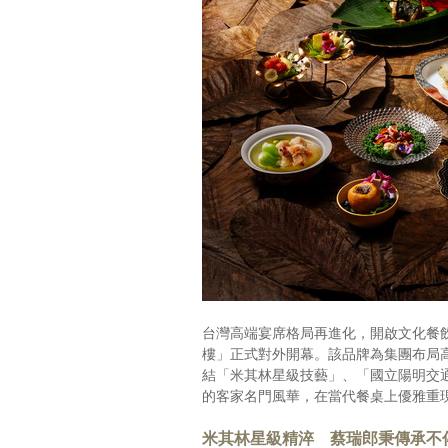
台灣高端宴席格局再進化，開啟文化餐
樓」正式對外開幕。該品牌為集團布局
結「米其林星級技藝」、「國立陽明交
的客家名門風華，在當代餐桌上優雅重
米其林星級精淬 蔡瑞郎秉傳承不