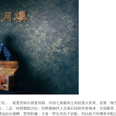
二吃」，嚴選雲林白羅曼母鵝，內填七葉蘭與土肉桂慢火炙烤。首嘗「梅
肉；二品「柿餅鵝鬆沙拉」則將鵝胸拌入北埔石柿餅與青梅凍，甘甜酸香
燻油結合鹽麴，豐厚鮮嫩；主食「野生烏魚子炒飯」則以銀川有機香米配