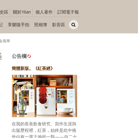
史區
關於Yilan
個人著作
訂閱電子報
記
享樂隨手拍
照相簿
影音區
金風華
滿
公告欄
簡體新版。《紅茶經》
在我的長長飲食研究、寫作生涯與
出版歷程裡，紅茶，始終是此中格
外佔有一席之地的一類——自二十