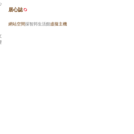
心
居心誌
網站空間
採智邦生活館
虛擬主機
支
理