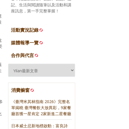
記、生活與閱讀隨筆以及活動和講
，
座訊息，第一手完整掌握！
選
並
活動實況記錄
處
媒體報導一覽
受
合作與代言
蘊
走
消費櫥窗
《臺灣米其林指南 2026》完整名
多
單揭曉 臺灣餐飲大放異彩，9家餐
，
廳首獲一星肯定 2家新進二星餐廳
化
日本威士忌新地標啟動：富良詩