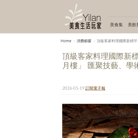
美食集
美飲
Home
消費櫥窗
頂級客家料理國際新標竿
頂級客家料理國際新
月樓」 匯聚技藝、學
2026-05-19
訂閱電子報