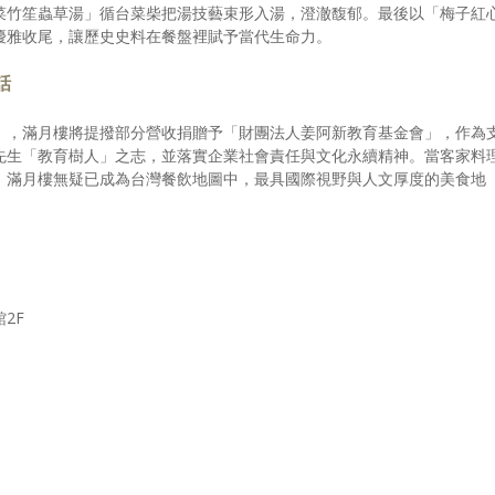
菜竹笙蟲草湯」循台菜柴把湯技藝束形入湯，澄澈馥郁。最後以「梅子紅
優雅收尾，讓歷史史料在餐盤裡賦予當代生命力。
話
」，滿月樓將提撥部分營收捐贈予「財團法人姜阿新教育基金會」，作為
先生「教育樹人」之志，並落實企業社會責任與文化永續精神。當客家料
，滿月樓無疑已成為台灣餐飲地圖中，最具國際視野與人文厚度的美食地
2F