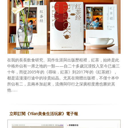
在我的長長飲食研究、寫作生涯與出版歷程裡，紅茶，始終是此
中格外佔有一席之地的一類——自二十多歲沉浸投入至今已逾三
十年，而從2005年的《尋味．紅茶》到2017年的《紅茶經》，
都是這漫漫行途中的珍貴結晶。尤其在簡體出版裡，不僅十本中
所佔有二，且兩本加起來，流傳與印行之深廣程度應也勝於其
他……
立即訂閱《Yilan美食生活玩家》電子報