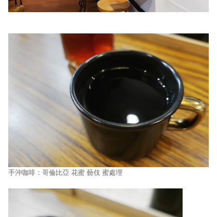
手沖咖啡：哥倫比亞 花蜜 藝伎 蜜處理