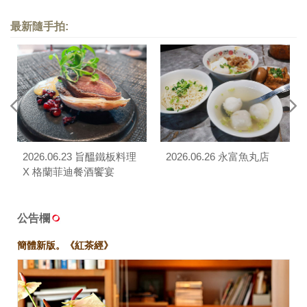
最新隨手拍:
2026.06.23 旨醞鐵板料理
2026.06.26 永富魚丸店
X 格蘭菲迪餐酒饗宴
公告欄
簡體新版。《紅茶經》