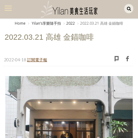
Yilan作品區
美食集
Home
Yilanʼs享樂隨手拍
2022
2022.03.21 高雄 金錨咖啡
美飲集
2022.03.21 高雄 金錨咖啡
廚房集
旅遊集
2022-04-18
訂閱電子報
旅遊美食集
生活風
書房集
日記簿
餐桌週記
享樂隨手拍