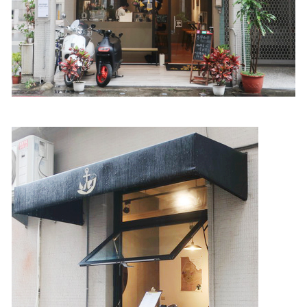
照相簿
影音區
創意出版服務
歷史區
關於Yilan
個人著作
活動實況記錄
媒體報導一覽
合作與代言
訂閱電子報