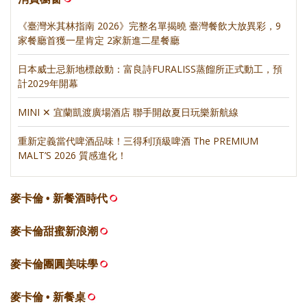
《臺灣米其林指南 2026》完整名單揭曉 臺灣餐飲大放異彩，9
家餐廳首獲一星肯定 2家新進二星餐廳
日本威士忌新地標啟動：富良詩FURALISS蒸餾所正式動工，預
計2029年開幕
MINI ✕ 宜蘭凱渡廣場酒店 聯手開啟夏日玩樂新航線
重新定義當代啤酒品味！三得利頂級啤酒 The PREMIUM
MALT’S 2026 質感進化！
麥卡倫 • 新餐酒時代
麥卡倫甜蜜新浪潮
麥卡倫團圓美味學
麥卡倫 • 新餐桌