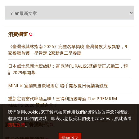
消費櫥窗
《臺灣米其林指南 2026》完整名單揭曉 臺灣餐飲大放異彩，9
家餐廳首獲一星肯定 2家新進二星餐廳
日本威士忌新地標啟動：富良詩FURALISS蒸餾所正式動工，預
計2029年開幕
MINI ✕ 宜蘭凱渡廣場酒店 聯手開啟夏日玩樂新航線
重新定義當代啤酒品味！三得利頂級啤酒 The PREMIUM
MALT’S 2026 質感進化！
我們使用cookies來了解您如何使用我們的網站並改善您的體驗。
繼續使用我們的網站，即表示您接受我們使用cookies，點此查看
麥卡倫 • 新餐酒時代
隱私政策
。
我知道了