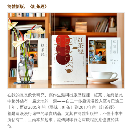
簡體新版。《紅茶經》
在我的長長飲食研究、寫作生涯與出版歷程裡，紅茶，始終是此
中格外佔有一席之地的一類——自二十多歲沉浸投入至今已逾三
十年，而從2005年的《尋味．紅茶》到2017年的《紅茶經》，
都是這漫漫行途中的珍貴結晶。尤其在簡體出版裡，不僅十本中
所佔有二，且兩本加起來，流傳與印行之深廣程度應也勝於其
他……