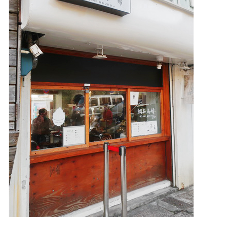
照相簿
影音區
創意出版服務
歷史區
關於Yilan
個人著作
活動實況記錄
媒體報導一覽
合作與代言
訂閱電子報