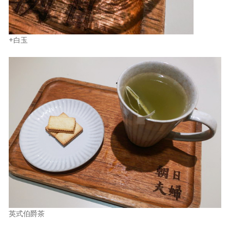
+白玉
英式伯爵茶