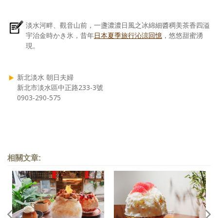
淡水河畔、觀音山前，一盞濃濃日風之冰綿細醬稠美茶香四溢
宇治金時かき氷，昔年
日本夏季旅行沁涼回憶
，悠悠甜蜜湧
現。
新北淡水 朝日夫婦
新北市淡水區中正路233-3號
0903-290-575
相關文章: