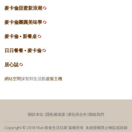
麥卡倫甜蜜新浪潮
麥卡倫團圓美味學
麥卡倫 • 新餐桌
日日餐餐 • 麥卡倫
居心誌
網站空間
採智邦生活館
虛擬主機
關於本站
∣
隱私權保護
∣
廣告與合作
∣
聯絡我們
Copyright © 2018 Yilan美食生活玩家 版權所有 未經授權禁止轉貼或節錄