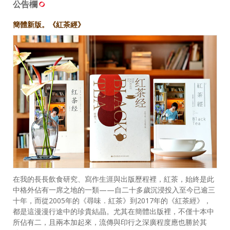
所
公告欄
簡體新版。《紅茶經》
在我的長長飲食研究、寫作生涯與出版歷程裡，紅茶，始終是此
中格外佔有一席之地的一類——自二十多歲沉浸投入至今已逾三
十年，而從2005年的《尋味．紅茶》到2017年的《紅茶經》，
都是這漫漫行途中的珍貴結晶。尤其在簡體出版裡，不僅十本中
所佔有二，且兩本加起來，流傳與印行之深廣程度應也勝於其