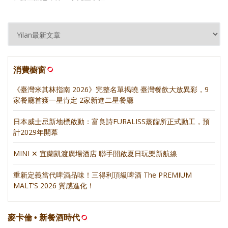
消費櫥窗
《臺灣米其林指南 2026》完整名單揭曉 臺灣餐飲大放異彩，9
家餐廳首獲一星肯定 2家新進二星餐廳
日本威士忌新地標啟動：富良詩FURALISS蒸餾所正式動工，預
計2029年開幕
MINI ✕ 宜蘭凱渡廣場酒店 聯手開啟夏日玩樂新航線
重新定義當代啤酒品味！三得利頂級啤酒 The PREMIUM
MALT’S 2026 質感進化！
麥卡倫 • 新餐酒時代