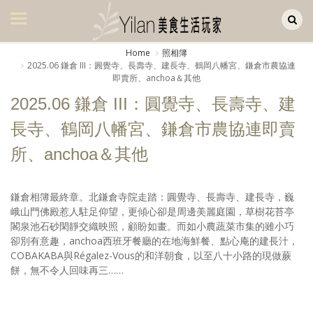
Yilan作品區
美食集
Home
照相簿
2025.06 鎌倉 III：圓覺寺、長壽寺、建長寺、鶴岡八幡宮、鎌倉市農協連
美飲集
即賣所、anchoa＆其他
廚房集
2025.06 鎌倉 III：圓覺寺、長壽寺、建
長寺、鶴岡八幡宮、鎌倉市農協連即賣
旅遊集
所、anchoa＆其他
旅遊美食集
生活風
鎌倉相簿最終章。北鎌倉寺院走踏：圓覺寺、長壽寺、建長寺，巍
峨山門佛殿惹人駐足仰望，更傾心卻是周邊美麗庭園，草樹花苔亭
書房集
閣泉池石砂閑靜交織映照，顧盼如畫。而如小農蔬菜市集的雖小巧
卻別有意趣，anchoa西班牙餐廳的在地海鮮餐、點心庵的建長汁，
日記簿
COBAKABA與Régalez-Vous的和洋朝食，以至八十小路的現做蕨
餅，無不令人回味再三……
餐桌週記
享樂隨手拍