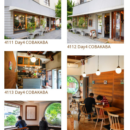
照相簿
影音區
創意出版服務
4111 Day4 COBAKABA
歷史區
4112 Day4 COBAKABA
關於Yilan
個人著作
活動實況記錄
媒體報導一覽
4113 Day4 COBAKABA
合作與代言
訂閱電子報