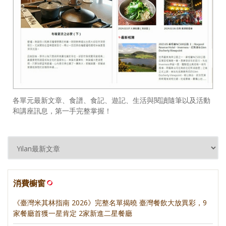
各單元最新文章、食譜、食記、遊記、生活與閱讀隨筆以及活動
和講座訊息，第一手完整掌握！
消費櫥窗
《臺灣米其林指南 2026》完整名單揭曉 臺灣餐飲大放異彩，9
家餐廳首獲一星肯定 2家新進二星餐廳