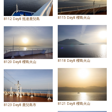
照相簿
影音區
8115 Day8 櫻島火山
8112 Day8 抵達鹿兒島
創意出版服務
歷史區
關於Yilan
個人著作
8118 Day8 櫻島火山
8120 Day8 櫻島火山
活動實況記錄
媒體報導一覽
合作與代言
訂閱電子報
8121 Day8 櫻島火山
8123 Day8 鹿兒島市