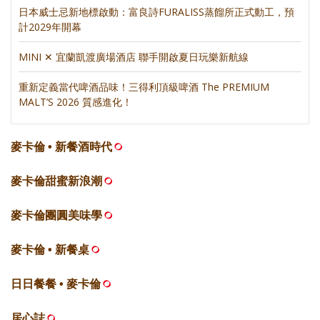
日本威士忌新地標啟動：富良詩FURALISS蒸餾所正式動工，預
計2029年開幕
MINI ✕ 宜蘭凱渡廣場酒店 聯手開啟夏日玩樂新航線
重新定義當代啤酒品味！三得利頂級啤酒 The PREMIUM
MALT’S 2026 質感進化！
麥卡倫 • 新餐酒時代
麥卡倫甜蜜新浪潮
麥卡倫團圓美味學
麥卡倫 • 新餐桌
日日餐餐 • 麥卡倫
居心誌