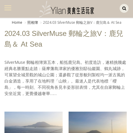
Yilan作品區
美食集
Home
照相簿
2024.03 SilverMuse 郵輪之旅V：鹿兒島＆ At Sea
美飲集
2024.03 SilverMuse 郵輪之旅V：鹿兒
廚房集
島＆ At Sea
旅遊集
SilverMuse 郵輪相簿第五本，船抵鹿兒島。初度造訪，遂精挑幾處
旅遊美食集
經典名勝重點走踏：薩摩藩島津家的優雅別邸仙巖園、鶴丸城跡，
可展望全城景觀的城山公園；還參觀了從形貌到製程均一派古風的
生活風
白金酒造，享用了在地料理「山映」。最迷人是代表地標「櫻
島」，每一時刻、不同視角各見丰姿形狀表情，尤其在自家郵輪上
書房集
安坐近賞，更覺優越奢華……
日記簿
餐桌週記
享樂隨手拍