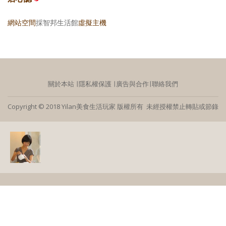
網站空間
採智邦生活館
虛擬主機
關於本站
∣
隱私權保護
∣
廣告與合作
∣
聯絡我們
Copyright © 2018 Yilan美食生活玩家 版權所有 未經授權禁止轉貼或節錄