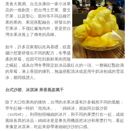
美食大風潮。台北永康街一家小冰果
店的一個創意：把台灣土芒果、愛文
芒果，以及聖心、凱特等不同品種芒
果的果肉、果泥搭配融合，研發出的
芒果冰，不僅紅遍海內外，更是把台
灣水果冰推上了傳奇的高峰。
如今，許多店家都以此為基礎，絞盡
腦汁想要研發出不同的配方，冬季盛
產的草莓，也因可吃到新鮮果肉而隨
之崛起，成為台灣冬季限定款冰品最紅火的一項。一整碗紅豔欲滴
的草莓，淋上香甜的煉乳，無論搭配清冰或是用牛奶冰刨成的雪花
冰，都同樣誘人。
台式沙碧、冰淇淋 果香風姿萬千
除了大口吃果肉的痛快，台灣的水果冰還有許多截然不同的風貌：
早年紅極一時的「泡泡冰」、「綿綿冰」就如同台版沙碧
（sorbet）。利用刨得極細的冰片，和不同的果漿打在一起，成就
風味各異的冰品；綿綿冰更是事先用機器把冰沙和果漿打勻，看起
來像是冰淇淋，吃起來卻帶著細細沙沙的口感。