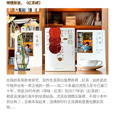
簡體新版。《紅茶經》
在我的長長飲食研究、寫作生涯與出版歷程裡，紅茶，始終是此
中格外佔有一席之地的一類——自二十多歲沉浸投入至今已逾三
十年，而從2005年的《尋味．紅茶》到2017年的《紅茶經》，
都是這漫漫行途中的珍貴結晶。尤其在簡體出版裡，不僅十本中
所佔有二，且兩本加起來，流傳與印行之深廣程度應也勝於其
他……