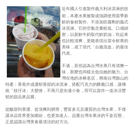
近年國人引進製作義大利冰淇淋的技
術，本產水果被製成強調使用當季新
鮮的食材製作、不添加防腐劑的義式
冰淇淋。它的空氣含量較低、口感綿
密；以新鮮牛奶取代鮮奶油，吃起來
也比較清爽，更能表現出當令鮮果的
美味，成了現代「台義混血」的最佳
代表。
不過，若你認為台灣水果只有清爽一
味，那麼也同樣太低估她的魅力。台
灣在地的冰棒老店，將南台灣旗山的
特產：香蕉作成濃郁香甜的冰淇淋，搭配巧克力的酥脆口感，讓傳
統「枝仔冰」大變身，不再只是街邊小食，而可以當作一道冰涼豐
郁的甜品來品嘗。
從酸甜到香濃、從清爽到腴滑，豐富多元且優質的台灣水果，不僅
讓冰品世界更加繽紛，也更加迷人。品嘗台灣水果冰的千姿百態，
正是認識台灣美食最清涼的好方法。