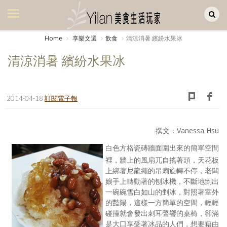
Yilan作品區
美食集
Home
享樂文選
飲食
清涼消暑 繽紛水果冰
美飲集
清涼消暑 繽紛水果冰
廚房集
旅遊集
2014-04-18
訂閱電子報
旅遊美食集
撰文：Vanessa Hsu
生活風
白色方格瓷磚牆面圍出來的簡單空間
書房集
裡，牆上的風扇兀自搖著頭，天花板
上綁著尼龍繩的吊扇旋轉不停，老闆
日記簿
娘手上轉動著的刨冰機，不斷地剉出
一碗碗雪白如山的剉冰，對照著室外
餐桌週記
的豔陽，這樣一方簡單的空間，輕輕
碰撞就會發出刺耳聲響的桌椅，卻滿
享樂隨手拍
是大口享受著冰品的人們，想要藉由