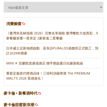
消費櫥窗
《臺灣米其林指南 2026》完整名單揭曉 臺灣餐飲大放異彩，9
家餐廳首獲一星肯定 2家新進二星餐廳
日本威士忌新地標啟動：富良詩FURALISS蒸餾所正式動工，預
計2029年開幕
MINI ✕ 宜蘭凱渡廣場酒店 聯手開啟夏日玩樂新航線
重新定義當代啤酒品味！三得利頂級啤酒 The PREMIUM
MALT’S 2026 質感進化！
麥卡倫 • 新餐酒時代
麥卡倫甜蜜新浪潮