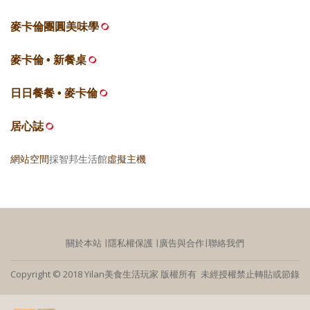
麥卡倫團圓美味學
麥卡倫 • 新餐桌
日日餐餐 • 麥卡倫
居心誌
網站空間
採智邦生活館
虛擬主機
關於本站
∣
隱私權保護
∣
廣告與合作
∣
聯絡我們
Copyright © 2018 Yilan美食生活玩家 版權所有 未經授權禁止轉貼或節錄