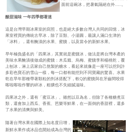
面前這碗冰，把暑氣隔絕在外……。
照相簿
酸甜滋味 一年四季都著迷
影音區
這是台灣早期冰果室的寫照，也是絕大多數台灣人共同的回憶，冰
創意出版服務
果室裡買的傳統古早冰，除了豆類、小湯圓，最讓人滿口生津的
「冰料」，還有醃漬的水果、蜜餞，以及當令的新鮮水果。
歷史區
早年極負盛名的「四果冰」其實就是蜜餞冰，做法是將台灣本產的
關於Yilan
美味水果醃漬後做成的蜜餞：木瓜籤、烏梅、蜜餞李和楊桃乾，覆
上刨冰，淋上店家自己熬製的糖水，看起來就像是一座可以挖到許
個人著作
多彩色寶石的雪山一樣，每一口都有能挖到不同寶藏的驚喜。水果
乾在早年那種帶著顆粒的剉冰搭配下，軟Q的蜜餞與在牙齒間咬得
活動實況記錄
喀啦喀啦作響的碎冰，粗獷也不失細膩滋味。
媒體報導一覽
四果冰之外，還有「蜜豆冰」。雖然以豆為名，但除了各種糖煮豆
合作與代言
類，還會加上西瓜、香蕉、芭樂等鮮果，在一面倒的香甜裡，還多
了水果的清爽與鮮美。
訂閱電子報
隨著台灣水果在國際上知名度日增，
新鮮水果作成冰品也開始成為台灣的