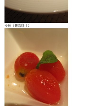
沙拉（和風醬汁）