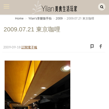
Yilan作品區
美食集
Home
Yilanʼs享樂隨手拍
2009
2009.07.21 東京咖哩
美飲集
2009.07.21 東京咖哩
廚房集
旅遊集
2009-09-18
訂閱電子報
旅遊美食集
生活風
書房集
日記簿
餐桌週記
享樂隨手拍