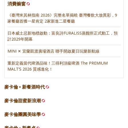
消費櫥窗
《臺灣米其林指南 2026》完整名單揭曉 臺灣餐飲大放異彩，9
家餐廳首獲一星肯定 2家新進二星餐廳
日本威士忌新地標啟動：富良詩FURALISS蒸餾所正式動工，預
計2029年開幕
MINI ✕ 宜蘭凱渡廣場酒店 聯手開啟夏日玩樂新航線
重新定義當代啤酒品味！三得利頂級啤酒 The PREMIUM
MALT’S 2026 質感進化！
麥卡倫 • 新餐酒時代
麥卡倫甜蜜新浪潮
麥卡倫團圓美味學