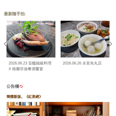
最新隨手拍:
2026.06.23 旨醞鐵板料理
2026.06.26 永富魚丸店
X 格蘭菲迪餐酒饗宴
公告欄
簡體新版。《紅茶經》