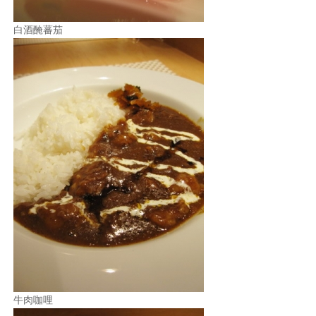
白酒醃蕃茄
牛肉咖哩