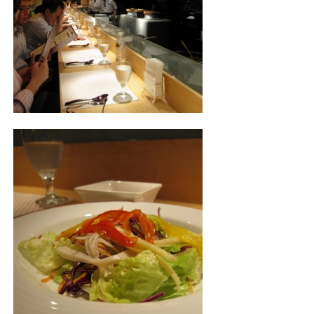
照相簿
影音區
創意出版服務
歷史區
關於Yilan
個人著作
活動實況記錄
媒體報導一覽
合作與代言
訂閱電子報