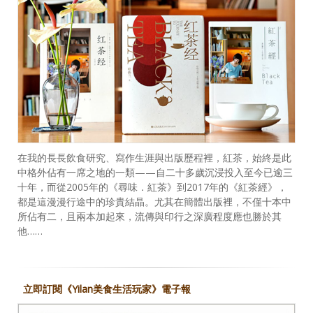
在我的長長飲食研究、寫作生涯與出版歷程裡，紅茶，始終是此
中格外佔有一席之地的一類——自二十多歲沉浸投入至今已逾三
十年，而從2005年的《尋味．紅茶》到2017年的《紅茶經》，
都是這漫漫行途中的珍貴結晶。尤其在簡體出版裡，不僅十本中
所佔有二，且兩本加起來，流傳與印行之深廣程度應也勝於其
他……
立即訂閱《Yilan美食生活玩家》電子報