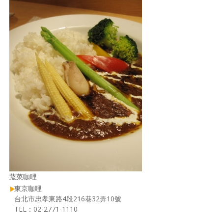
蔬菜咖哩
東京咖哩
台北市忠孝東路4段216巷32弄10號
TEL：02-2771-1110