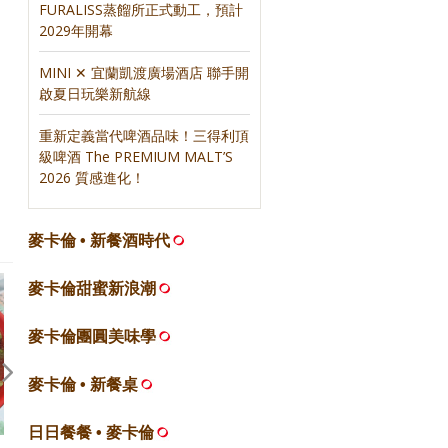
FURALISS蒸餾所正式動工，預計
2029年開幕
MINI ✕ 宜蘭凱渡廣場酒店 聯手開
啟夏日玩樂新航線
重新定義當代啤酒品味！三得利頂
級啤酒 The PREMIUM MALT’S
2026 質感進化！
麥卡倫 • 新餐酒時代
麥卡倫甜蜜新浪潮
麥卡倫團圓美味學
麥卡倫 • 新餐桌
日日餐餐 • 麥卡倫