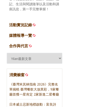
記、生活與閱讀隨筆以及活動和講
座訊息，第一手完整掌握！
活動實況記錄
媒體報導一覽
合作與代言
消費櫥窗
《臺灣米其林指南 2026》完整名
單揭曉 臺灣餐飲大放異彩，9家餐
廳首獲一星肯定 2家新進二星餐廳
日本威士忌新地標啟動：富良詩