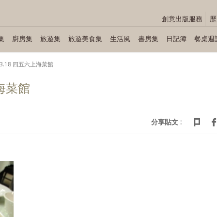
創意出版服務
歷
集
廚房集
旅遊集
旅遊美食集
生活風
書房集
日記簿
餐桌週
.03.18 四五六上海菜館
上海菜館
分享貼文 :