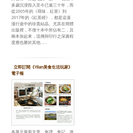
多歲沉浸投入至今已逾三十年，而
從2005年的《尋味．紅茶》到
2017年的《紅茶經》，都是這漫
漫行途中的珍貴結晶。尤其在簡體
出版裡，不僅十本中所佔有二，且
兩本加起來，流傳與印行之深廣程
度應也勝於其他……
立即訂閱《Yilan美食生活玩家》
電子報
各單元最新文章、食譜、食記、遊