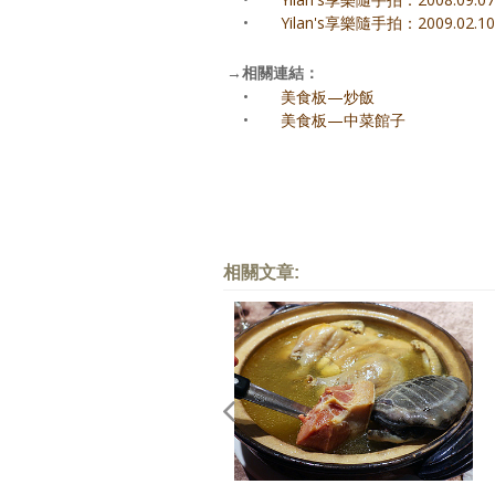
•
Yilan's享樂隨手拍：2009.02
→
相關連結：
•
美食板—炒飯
•
美食板—中菜館子
相關文章: