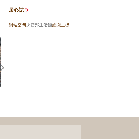
2019.06.04 申浦尚宴
居心誌
網站空間
採智邦生活館
虛擬主機
蘭
2026.06.26 永富魚丸店
2026.06.16 宜蘭礁溪 來益