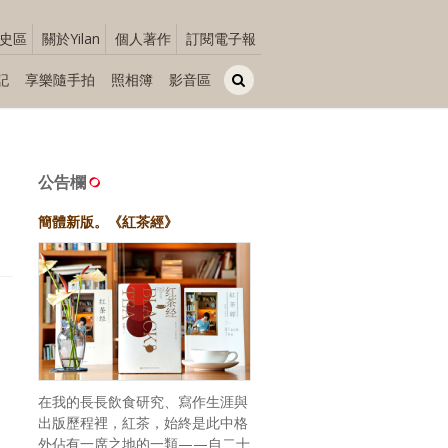
史區
關於Yilan
個人著作
訂閱電子報
記
享樂隨手拍
照相簿
影音區
公告欄
簡體新版。《紅茶經》
在我的長長飲食研究、寫作生涯與
出版歷程裡，紅茶，始終是此中格
外佔有一席之地的一類——自二十