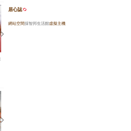
居心誌
網站空間
採智邦生活館
虛擬主機
味
2023.04.14 台南 謝家八寶冰
2022.03.26 高雄 嘉鄉味鄧
冰