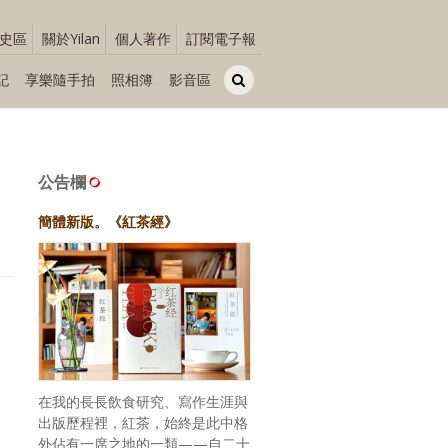
史區
關於Yilan
個人著作
訂閱電子報
記
享樂隨手拍
照相簿
影音區
公告欄
簡體新版。《紅茶經》
在我的長長飲食研究、寫作生涯與
出版歷程裡，紅茶，始終是此中格
外佔有一席之地的一類——自二十