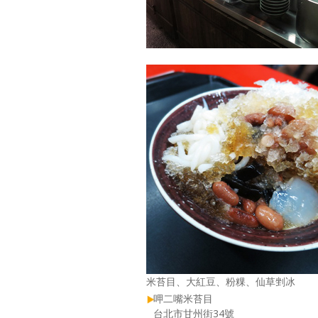
米苔目、大紅豆、粉粿、仙草剉冰
呷二嘴米苔目
台北市甘州街34號