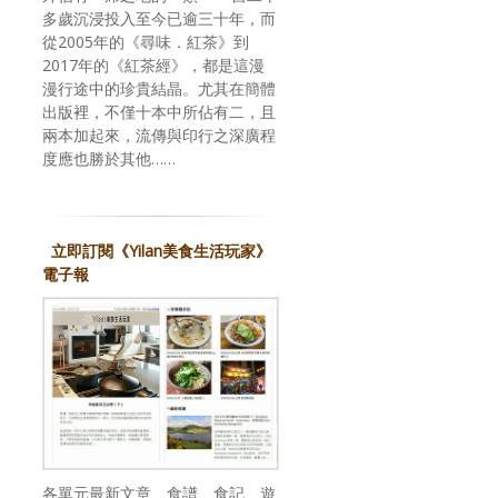
多歲沉浸投入至今已逾三十年，而
從2005年的《尋味．紅茶》到
2017年的《紅茶經》，都是這漫
漫行途中的珍貴結晶。尤其在簡體
出版裡，不僅十本中所佔有二，且
兩本加起來，流傳與印行之深廣程
度應也勝於其他……
立即訂閱《Yilan美食生活玩家》
電子報
各單元最新文章、食譜、食記、遊