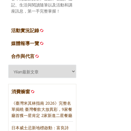
記、生活與閱讀隨筆以及活動和講
座訊息，第一手完整掌握！
活動實況記錄
媒體報導一覽
合作與代言
消費櫥窗
《臺灣米其林指南 2026》完整名
單揭曉 臺灣餐飲大放異彩，9家餐
廳首獲一星肯定 2家新進二星餐廳
日本威士忌新地標啟動：富良詩