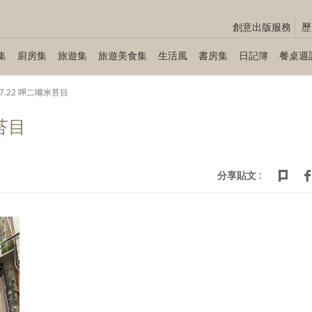
創意出版服務
歷
集
廚房集
旅遊集
旅遊美食集
生活風
書房集
日記簿
餐桌週
.07.22 呷二嘴米苔目
米苔目
分享貼文 :