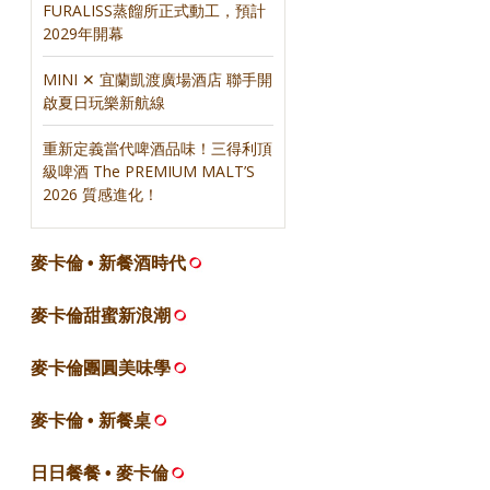
FURALISS蒸餾所正式動工，預計
2029年開幕
MINI ✕ 宜蘭凱渡廣場酒店 聯手開
啟夏日玩樂新航線
重新定義當代啤酒品味！三得利頂
級啤酒 The PREMIUM MALT’S
2026 質感進化！
麥卡倫 • 新餐酒時代
麥卡倫甜蜜新浪潮
麥卡倫團圓美味學
麥卡倫 • 新餐桌
日日餐餐 • 麥卡倫