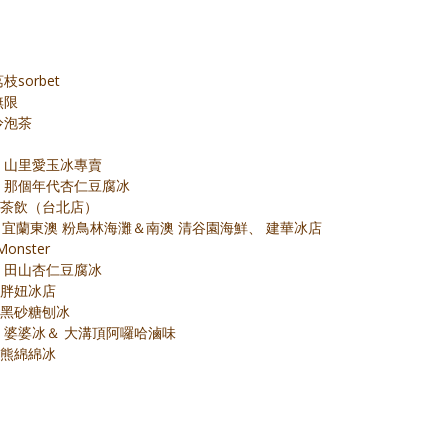
sorbet
無限
冷泡茶
台南 山里愛玉冰專賣
 台南 那個年代杏仁豆腐冰
 波哥茶飲（台北店）
7＆29 宜蘭東澳 粉鳥林海灘＆南澳 清谷園海鮮、 建華冰店
Monster
台南 田山杏仁豆腐冰
台大胖妞冰店
建北黑砂糖刨冰
 高雄 婆婆冰＆ 大溝頂阿囉哈滷味
北極熊綿綿冰