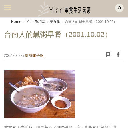
Yilan作品區
美食集
Home
Yilan作品區
美食集
台南人的鹹粥早餐（2001.10.02）
美飲集
台南人的鹹粥早餐（2001.10.02）
廚房集
旅遊集
2001-10-05
訂閱電子報
旅遊美食集
生活風
書房集
日記簿
餐桌週記
享樂隨手拍
常常有人告訴我，說早餐不習慣吃鹹的。這可真是有點兒難以理