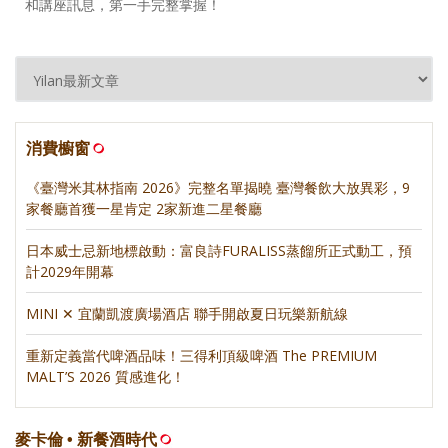
和講座訊息，第一手完整掌握！
消費櫥窗
《臺灣米其林指南 2026》完整名單揭曉 臺灣餐飲大放異彩，9
家餐廳首獲一星肯定 2家新進二星餐廳
日本威士忌新地標啟動：富良詩FURALISS蒸餾所正式動工，預
計2029年開幕
MINI ✕ 宜蘭凱渡廣場酒店 聯手開啟夏日玩樂新航線
重新定義當代啤酒品味！三得利頂級啤酒 The PREMIUM
MALT’S 2026 質感進化！
麥卡倫 • 新餐酒時代