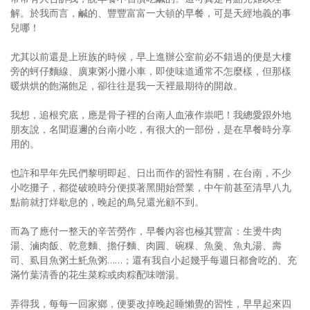
解。於我而言，鹹的、豐豐富富一大頓的早餐，可是天經地義的事
照相簿
兒哪！
影音區
尤其以前還是上班族的時候，早上進辦公室前必不錯過的便是大樓
旁的蚵仔麵線、廣東粥小攤小車，即使味道通常不怎麼樣，但那樣
創意出版服務
暖烘烘的飽滿飽足，卻往往是我一天裡最期待的開啟。
歷史區
我想，追根究底，應是骨子裡的台南人血液作祟吧！我總愛跟外地
朋友說，名聞遐邇的台南小吃，有很大的一部份，是在早餐時分享
關於Yilan
用的。
個人著作
也許和早年先民們黎明即起、日出而作的習性有關，在台南，不少
活動實況記錄
小吃攤子，都從破曉時分便摸著黑開始營業，中午前甚至清早八九
點前就打烊歇息的，晚起的鳥兒還光顧不到。
媒體報導一覽
而為了應付一整天的辛苦勞作，早餐內容也極其豐富：生燙牛肉
合作與代言
湯、滷肉飯、乾意麵、擔仔麵、肉圓、碗粿、魚羹、魚丸湯、壽
司、虱目魚粥土魠魚粥……；還有我自小起幾乎每週日都會吃的、充
訂閱電子報
滿竹葉清香的花生菜粽或肉粽配味噌湯。
弄得我，每每一回家鄉，便要改掉晚起睡懶覺的習性，早早起來四