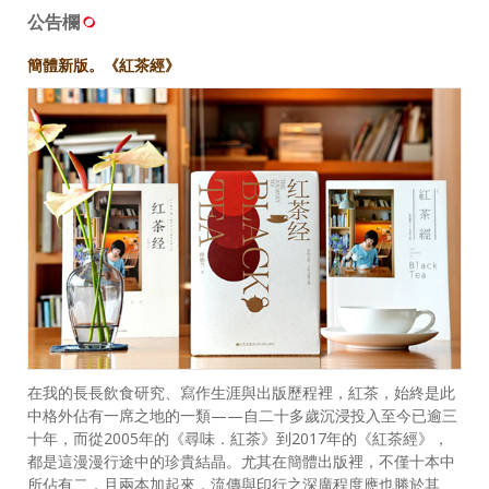
公告欄
簡體新版。《紅茶經》
在我的長長飲食研究、寫作生涯與出版歷程裡，紅茶，始終是此
中格外佔有一席之地的一類——自二十多歲沉浸投入至今已逾三
十年，而從2005年的《尋味．紅茶》到2017年的《紅茶經》，
都是這漫漫行途中的珍貴結晶。尤其在簡體出版裡，不僅十本中
所佔有二，且兩本加起來，流傳與印行之深廣程度應也勝於其