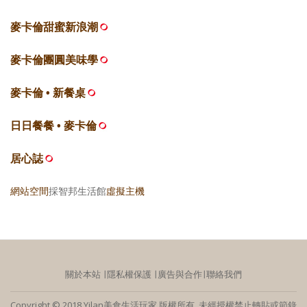
麥卡倫甜蜜新浪潮
麥卡倫團圓美味學
麥卡倫 • 新餐桌
日日餐餐 • 麥卡倫
居心誌
網站空間
採智邦生活館
虛擬主機
關於本站
∣
隱私權保護
∣
廣告與合作
∣
聯絡我們
Copyright © 2018 Yilan美食生活玩家 版權所有 未經授權禁止轉貼或節錄