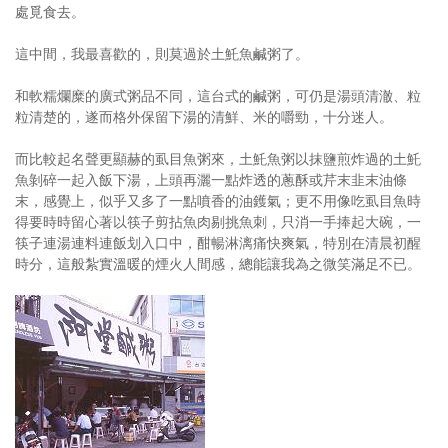
處覓食去。
這中間，我最喜歡的，則莫過於土魠魚鹹粥了。
和軟糯爛糜的廣式粥品不同，這台式的鹹粥，可仍是湯頭清澈、粒
粒清楚的，遂而格外保留下湯的清鮮、米的嚼勁，十分迷人。
而比較起名聲更顯赫的虱目魚粥來，土魠魚粥以抹鹽煎炸過的土魠
魚剝碎一起入飯下湯，上頭再灑一點炸透的蔥酥或芹末韭末油條
末，感覺上，似乎又多了一點噴香的油鑊氣；更不用像吃虱目魚時
得要時時留心著以筷子剪拈魚肉剔挑魚刺，只消一手捧起大碗，一
筷子連湯連料連飯划入口中，酣暢淋漓痛快爽氣，特別在清晨初醒
時分，這般紮實溫暖的煙火人間感，總能讓我為之微笑滿足不已。