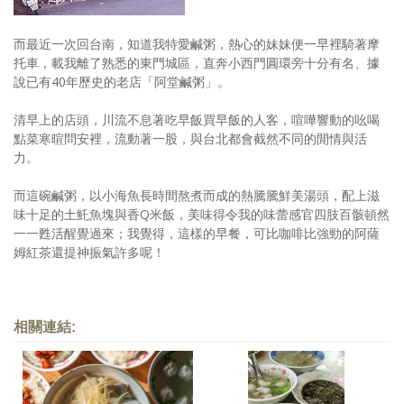
而最近一次回台南，知道我特愛鹹粥，熱心的妹妹便一早裡騎著摩
托車，載我離了熟悉的東門城區，直奔小西門圓環旁十分有名、據
說已有40年歷史的老店「阿堂鹹粥」。
清早上的店頭，川流不息著吃早飯買早飯的人客，喧嘩響動的吆喝
點菜寒暄問安裡，流動著一股，與台北都會截然不同的閒情與活
力。
而這碗鹹粥，以小海魚長時間熬煮而成的熱騰騰鮮美湯頭，配上滋
味十足的土魠魚塊與香Q米飯，美味得令我的味蕾感官四肢百骸頓然
一一甦活醒覺過來；我覺得，這樣的早餐，可比咖啡比強勁的阿薩
姆紅茶還提神振氣許多呢！
相關連結: