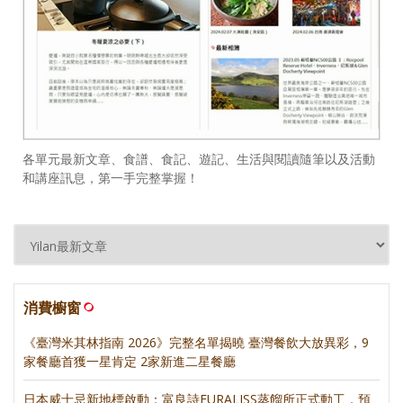
各單元最新文章、食譜、食記、遊記、生活與閱讀隨筆以及活動
和講座訊息，第一手完整掌握！
消費櫥窗
《臺灣米其林指南 2026》完整名單揭曉 臺灣餐飲大放異彩，9
家餐廳首獲一星肯定 2家新進二星餐廳
日本威士忌新地標啟動：富良詩FURALISS蒸餾所正式動工，預