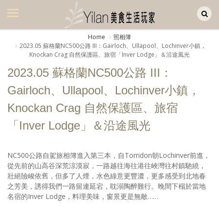
Yilan作品區
美食集
Home
照相簿
2023.05 蘇格蘭NC500公路 III：Gairloch、Ullapool、Lochinver小鎮，
美飲集
Knockan Crag 自然保護區、旅宿「Inver Lodge」＆沿途風光
廚房集
2023.05 蘇格蘭NC500公路 III：
Gairloch、Ullapool、Lochinver小鎮，
旅遊集
Knockan Crag 自然保護區、旅宿
旅遊美食集
「Inver Lodge」＆沿途風光
生活風
書房集
NC500公路自駕旅相簿進入第三本，自Torridon朝Lochinver前進，
從先前的山高谷深荒涼漠寂，一路越往海往港往峽灣往村鎮馳繞，
日記簿
壯絕險峻依舊，但多了人煙，水色綠意更豐濃，更多感受到北地春
之芳美，誘得我們一路留連延宕，耽溺陶醉難行。晚間下榻於當地
餐桌週記
名宿的Inver Lodge，料理美味，窗景更是無敵……
享樂隨手拍