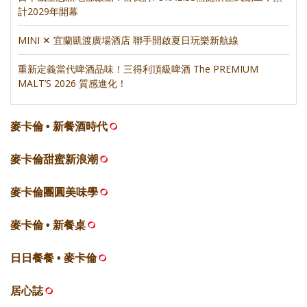
計2029年開幕
MINI ✕ 宜蘭凱渡廣場酒店 聯手開啟夏日玩樂新航線
重新定義當代啤酒品味！三得利頂級啤酒 The PREMIUM
MALT’S 2026 質感進化！
麥卡倫 • 新餐酒時代
麥卡倫甜蜜新浪潮
麥卡倫團圓美味學
麥卡倫 • 新餐桌
日日餐餐 • 麥卡倫
居心誌