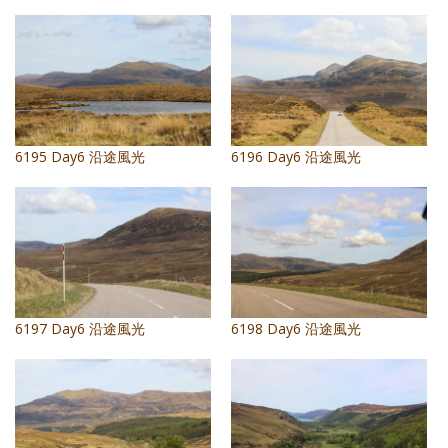
照相簿
影音區
創意出版服務
歷史區
6195 Day6 沿途風光
6196 Day6 沿途風光
關於Yilan
個人著作
活動實況記錄
媒體報導一覽
6197 Day6 沿途風光
6198 Day6 沿途風光
合作與代言
訂閱電子報