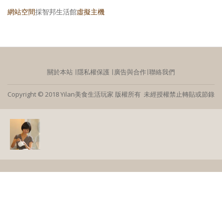
網站空間
採智邦生活館
虛擬主機
關於本站
∣
隱私權保護
∣
廣告與合作
∣
聯絡我們
Copyright © 2018 Yilan美食生活玩家 版權所有 未經授權禁止轉貼或節錄