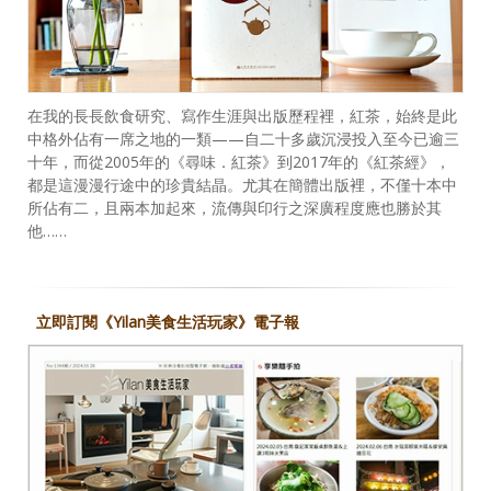
在我的長長飲食研究、寫作生涯與出版歷程裡，紅茶，始終是此
中格外佔有一席之地的一類——自二十多歲沉浸投入至今已逾三
十年，而從2005年的《尋味．紅茶》到2017年的《紅茶經》，
都是這漫漫行途中的珍貴結晶。尤其在簡體出版裡，不僅十本中
所佔有二，且兩本加起來，流傳與印行之深廣程度應也勝於其
他……
立即訂閱《Yilan美食生活玩家》電子報