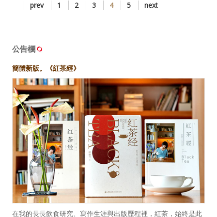
公告欄
簡體新版。《紅茶經》
在我的長長飲食研究、寫作生涯與出版歷程裡，紅茶，始終是此
中格外佔有一席之地的一類——自二十多歲沉浸投入至今已逾三