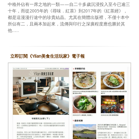
十年，而從2005年的《尋味．紅茶》到2017年的《紅茶經》，
都是這漫漫行途中的珍貴結晶。尤其在簡體出版裡，不僅十本中
所佔有二，且兩本加起來，流傳與印行之深廣程度應也勝於其
他……
立即訂閱《Yilan美食生活玩家》電子報