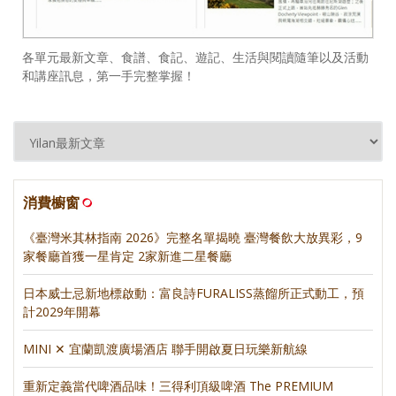
各單元最新文章、食譜、食記、遊記、生活與閱讀隨筆以及活動
和講座訊息，第一手完整掌握！
消費櫥窗
《臺灣米其林指南 2026》完整名單揭曉 臺灣餐飲大放異彩，9
家餐廳首獲一星肯定 2家新進二星餐廳
日本威士忌新地標啟動：富良詩FURALISS蒸餾所正式動工，預
計2029年開幕
MINI ✕ 宜蘭凱渡廣場酒店 聯手開啟夏日玩樂新航線
重新定義當代啤酒品味！三得利頂級啤酒 The PREMIUM
MALT’S 2026 質感進化！