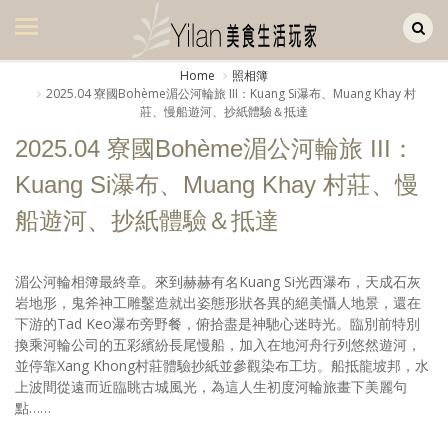
Yilan作品區
美食集
Home
照相簿
2025.04 寮國Bohème湄公河輪旅 III：Kuang Si瀑布、Muang Khay 村
美飲集
莊、慢船遊河、抄紙體驗＆抵達
廚房集
2025.04 寮國Bohème湄公河輪旅 III：
Kuang Si瀑布、Muang Khay 村莊、慢
旅遊集
船遊河、抄紙體驗＆抵達
旅遊美食集
生活風
湄公河輪相簿最終章。來到赫赫有名Kuang Si光西瀑布，天成石灰
岩地形，鬼斧神工雕鑿造就出姿態形狀各異的絕美懾人地景，還在
書房集
下游的Tad Keo瀑布旁野餐，俯拾盡是神馳心迷時光。臨別前特別
換乘河輪公司的五彩繽紛長尾慢船，加入在地河舟行列悠然遊河，
日記簿
並停靠Xang Khong村莊體驗抄紙並參觀染布工坊。船抵龍坡邦，水
上波間從遠而近臨眺古城風光，為這人生初度河輪旅畫下美麗句
餐桌週記
點……
享樂隨手拍