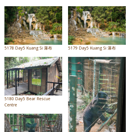
照相簿
影音區
創意出版服務
歷史區
5178 Day5 Kuang Si 瀑布
5179 Day5 Kuang Si 瀑布
關於Yilan
個人著作
活動實況記錄
媒體報導一覽
5180 Day5 Bear Rescue
合作與代言
Centre
訂閱電子報